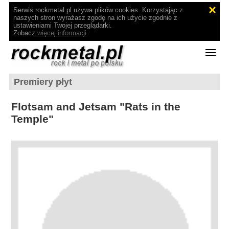
Serwis rockmetal.pl używa plików cookies. Korzystając z
naszych stron wyrażasz zgodę na ich użycie zgodnie z
ustawieniami Twojej przeglądarki.
Zobacz
więcej informacji
.
Premiery płyt
Flotsam and Jetsam "Rats in the
Temple"