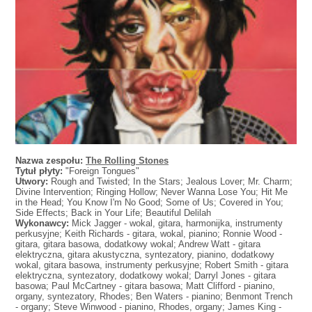
Nazwa zespołu:
The Rolling Stones
Tytuł płyty:
"Foreign Tongues"
Utwory:
Rough and Twisted; In the Stars; Jealous Lover; Mr. Charm;
Divine Intervention; Ringing Hollow; Never Wanna Lose You; Hit Me
in the Head; You Know I'm No Good; Some of Us; Covered in You;
Side Effects; Back in Your Life; Beautiful Delilah
Wykonawcy:
Mick Jagger - wokal, gitara, harmonijka, instrumenty
perkusyjne; Keith Richards - gitara, wokal, pianino; Ronnie Wood -
gitara, gitara basowa, dodatkowy wokal; Andrew Watt - gitara
elektryczna, gitara akustyczna, syntezatory, pianino, dodatkowy
wokal, gitara basowa, instrumenty perkusyjne; Robert Smith - gitara
elektryczna, syntezatory, dodatkowy wokal; Darryl Jones - gitara
basowa; Paul McCartney - gitara basowa; Matt Clifford - pianino,
organy, syntezatory, Rhodes; Ben Waters - pianino; Benmont Trench
- organy; Steve Winwood - pianino, Rhodes, organy; James King -