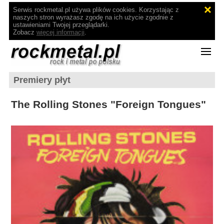
Serwis rockmetal.pl używa plików cookies. Korzystając z
naszych stron wyrażasz zgodę na ich użycie zgodnie z
ustawieniami Twojej przeglądarki.
Zobacz
więcej informacji
.
Premiery płyt
The Rolling Stones "Foreign Tongues"