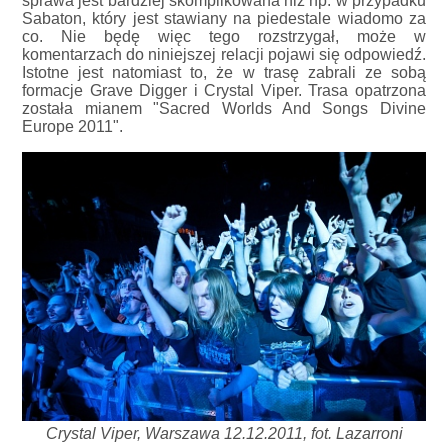
sprawa jest bardziej skomplikowana niż np. w przypadku
Sabaton, który jest stawiany na piedestale wiadomo za
co. Nie będę więc tego rozstrzygał, może w
komentarzach do niniejszej relacji pojawi się odpowiedź.
Istotne jest natomiast to, że w trasę zabrali ze sobą
formacje Grave Digger i Crystal Viper. Trasa opatrzona
została mianem "Sacred Worlds And Songs Divine
Europe 2011".
Crystal Viper, Warszawa 12.12.2011, fot. Lazarroni