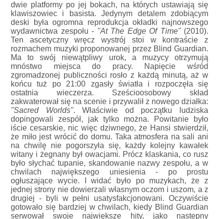
dwie platformy po jej bokach, na których ustawiają się
klawiszowiec i basista. Jedynym detalem zdobiącym
deski była ogromna reprodukcja okładki najnowszego
wydawnictwa zespołu -
"At The Edge Of Time"
(2010).
Ten ascetyczny wręcz wystrój stoi w kontraście z
rozmachem muzyki proponowanej przez Blind Guardian.
Ma to swój niewątpliwy urok, a muzycy otrzymują
mnóstwo miejsca do pracy. Napięcie wśród
zgromadzonej publiczności rosło z każdą minutą, aż w
końcu tuż po 21:00 zgasły światła i rozpoczęła się
ostatnia wieczerza. Sześcioosobowy skład
zakwaterował się na scenie i przywalił z nowego działka:
"Sacred Worlds"
. Właściwie od początku ludziska
dopingowali zespół, jak tylko można. Powitanie było
iście cesarskie, nic więc dziwnego, że Hansi stwierdził,
że miło jest wrócić do domu. Taka atmosfera na sali ani
na chwilę nie pogorszyła się, każdy kolejny kawałek
witany i żegnany był owacjami. Prócz klaskania, co rusz
było słychać tupanie, skandowanie nazwy zespołu, a w
chwilach największego uniesienia - po prostu
ogłuszające wycie. I widać było po muzykach, że z
jednej strony nie dowierzali własnym oczom i uszom, a z
drugiej - byli w pełni usatysfakcjonowani. Oczywiście
gotowało się bardziej w chwilach, kiedy Blind Guardian
serwował swoje największe hity, jako następny