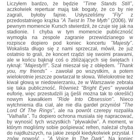
Liczyłem bardzo, że będzie
"Time Stands Still"
,
aczkolwiek repertuar mają tak bogaty, że co by nie
zagrali, byłoby fajnie. Usłyszeliśmy
"Fly"
z
przedostatniego krążka
"A Twist In The Myth"
(2006). W
pewnym momencie Kursch stwierdził, że czuje się jak na
stadionie. I chyba w tym momencie publiczność
wymogła na zespole zagranie przewidzianego w
rozpisce dopiero pod koniec koncertu
"Majesty"
.
Wokalista długo się z nami sprzeczał, mówił, że już
ostatnio to grali, że koncert rządzi się swoimi prawami,
ale w końcu bąknął coś o zbliżających się świętach i
ryknął:
"Majesty!!!"
. Szał mieszał się z obłędem.
"Thank
you, my friends"
- zawołał po wszystkim, a potem
wielokrotnie jeszcze powtarzał te słowa. Wielokrotnie też
kiwał głową w niedowierzaniu, że w Warszawie zebrała
się taka publiczność. Również
"Bright Eyes"
wywołał
euforię, więc przestudzili ją (jeśli można tak to określić)
nowym kawałkiem
"Ride Into Obsession"
. Nieco
wytchnienia dla ciał, ale nie dla gardeł przyniósł
"The
Lord Of The Rings"
, ale na powrót czerepy rozpaliła
"Valhalla"
. Tu dopiero ochrona musiała się napracować,
by wynosić tych wszystkich "pływaków". A moment, w
którym mogliśmy sobie pośpiewać refren, należał chyba
do najdłuższych, na jakie zespół kiedykolwiek przystał. I
znów nowość -
"A Voice In The Dark"
. Na koniec