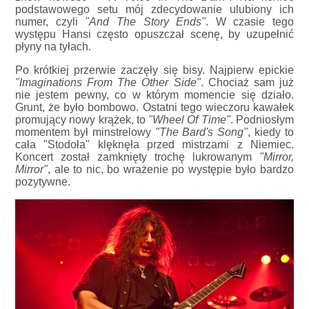
podstawowego setu mój zdecydowanie ulubiony ich
numer, czyli
"And The Story Ends"
. W czasie tego
występu Hansi często opuszczał scenę, by uzupełnić
płyny na tyłach.
Po krótkiej przerwie zaczęły się bisy. Najpierw epickie
"Imaginations From The Other Side"
. Chociaż sam już
nie jestem pewny, co w którym momencie się działo.
Grunt, że było bombowo. Ostatni tego wieczoru kawałek
promujący nowy krążek, to
"Wheel Of Time"
. Podniosłym
momentem był minstrelowy
"The Bard's Song"
, kiedy to
cała "Stodoła" klęknęła przed mistrzami z Niemiec.
Koncert został zamknięty trochę lukrowanym
"Mirror,
Mirror"
, ale to nic, bo wrażenie po występie było bardzo
pozytywne.