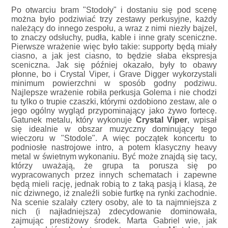
Po otwarciu bram "Stodoły" i dostaniu się pod scenę
można było podziwiać trzy zestawy perkusyjne, każdy
należący do innego zespołu, a wraz z nimi niezły bajzel,
to znaczy odsłuchy, pudła, kable i inne graty sceniczne.
Pierwsze wrażenie więc było takie: supporty będą miały
ciasno, a jak jest ciasno, to będzie słaba ekspresja
sceniczna. Jak się później okazało, były to obawy
płonne, bo i Crystal Viper, i Grave Digger wykorzystali
minimum powierzchni w sposób godny podziwu.
Najlepsze wrażenie robiła perkusja Golema i nie chodzi
tu tylko o trupie czaszki, którymi ozdobiono zestaw, ale o
jego ogólny wygląd przypominający jako żywo fortecę.
Gatunek metalu, który wykonuje
Crystal Viper
, wpisał
się idealnie w obszar muzyczny dominujący tego
wieczoru w "Stodole". A więc początek koncertu to
podniosłe nastrojowe intro, a potem klasyczny heavy
metal w świetnym wykonaniu. Być może znajdą się tacy,
którzy uważają, że grupa ta porusza się po
wypracowanych przez innych schematach i zapewne
będą mieli rację, jednak robią to z taką pasją i klasą, że
nic dziwnego, iż znaleźli sobie furtkę na rynki zachodnie.
Na scenie szalały cztery osoby, ale to ta najmniejsza z
nich (i najładniejsza) zdecydowanie dominowała,
zajmując prestiżowy środek. Marta Gabriel wie, jak