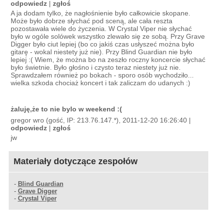
odpowiedz
|
zgłoś
A ja dodam tylko, że nagłośnienie było całkowicie skopane.
Może było dobrze słychać pod sceną, ale cała reszta
pozostawała wiele do życzenia. W Crystal Viper nie słychać
było w ogóle solówek wszystko zlewało się ze sobą. Przy Grave
Digger było ciut lepiej (bo co jakiś czas usłyszeć można było
gitarę - wokal niestety już nie). Przy Blind Guardian nie było
lepiej :( Wiem, że można bo na zeszło roczny koncercie słychać
było świetnie. Było głośno i czysto teraz niestety już nie.
Sprawdzałem również po bokach - sporo osób wychodziło...
wielka szkoda chociaż koncert i tak zaliczam do udanych :)
żaluję,że to nie bylo w weekend :(
gregor wro (gość, IP: 213.76.147.*), 2011-12-20 16:26:40 |
odpowiedz
|
zgłoś
jw
Materiały dotyczące zespołów
-
Blind Guardian
-
Grave Digger
-
Crystal Viper