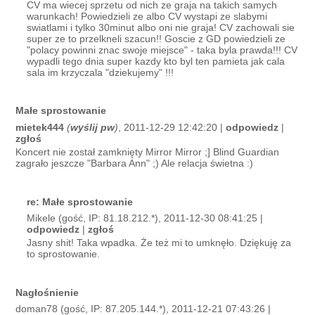
CV ma wiecej sprzetu od nich ze graja na takich samych
warunkach! Powiedzieli ze albo CV wystapi ze slabymi
swiatlami i tylko 30minut albo oni nie graja! CV zachowali sie
super ze to przelkneli szacun!! Goscie z GD powiedzieli ze
"polacy powinni znac swoje miejsce" - taka byla prawda!!! CV
wypadli tego dnia super kazdy kto byl ten pamieta jak cala
sala im krzyczala "dziekujemy" !!!
Małe sprostowanie
mietek444
(
wyślij pw
)
, 2011-12-29 12:42:20 |
odpowiedz
|
zgłoś
Koncert nie został zamknięty Mirror Mirror ;] Blind Guardian
zagrało jeszcze "Barbara Ann" ;) Ale relacja świetna :)
re: Małe sprostowanie
Mikele (gość, IP: 81.18.212.*), 2011-12-30 08:41:25 |
odpowiedz
|
zgłoś
Jasny shit! Taka wpadka. Że też mi to umknęło. Dziękuję za
to sprostowanie.
Nagłośnienie
doman78 (gość, IP: 87.205.144.*), 2011-12-21 07:43:26 |