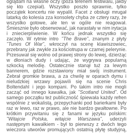
oglądam na własne oczy (poza terenem festiwalu, jakby
się kto czepiał). Wszystko poszło sprawnie, tylko
początek koncertu nie wypalił. Facet z obsługi mrugał
latarką do kolesia zza konsolety chyba ze cztery razy, że
wszystko gotowe, ale ten w ogóle nie reagował.
Śmiesznie było obserwować, jak narastały w nim irytacja
i zniecierpliwienie. W końcu jednak wszystko się
zaczęło. W rytmie intro
"The Brave"
, znanym z płyty
"Tunes Of War"
, wkroczył na scenę klawiszowiec,
przebrany jak zwykle za kościotrupa w czarnej pelerynie.
Przesuwał się wolno od prawej strony do lewej, dzierżąc
w dłoniach dudy i udając, że wygrywa popularną
szkocką melodię. Ostatecznie stanął tuż za lewym
bannerem, gdzie rozstawiony miał swój instrument.
Zebrał gromkie brawa, a za chwilę w oparach dymu i
nieludzkiej wrzawy pojawili się na scenie Chris
Boltendahl i jego kompani. Po takim intro nie mogli
zacząć od innego kawałka, jak
"Scotland United"
. Od
samego początku też publiczność śpiewała każdy refren
wspólnie z wokalistą, przepychanki pod barierkami były
raz w lewo, raz w prawo, ale nie bardzo gwałtowne. Po
krótkim przywitaniu się z fanami w języku polskim:
"Witajcie Polska, witajcie Warszawa"
, uderzyli
następnym kawałkiem - był to pierwszy z dwóch tego
wieczora utworów promujących ostatnią płytę studyjną,