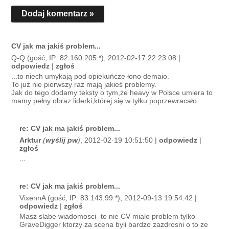
Dodaj komentarz »
CV jak ma jakiś problem...
Q-Q (gość, IP: 82.160.205.*), 2012-02-17 22:23:08 |
odpowiedz
|
zgłoś
...to niech umykają pod opiekuńcze łono demaio.
To już nie pierwszy raz mają jakieś problemy.
Jak do tego dodamy teksty o tym,że heavy w Polsce umiera to
mamy pełny obraz liderki,której się w tyłku poprzewracało.
re: CV jak ma jakiś problem...
Arktur
(
wyślij pw
)
, 2012-02-19 10:51:50 |
odpowiedz
|
zgłoś
...
re: CV jak ma jakiś problem...
VixennA (gość, IP: 83.143.99.*), 2012-09-13 19:54:42 |
odpowiedz
|
zgłoś
Masz slabe wiadomosci -to nie CV mialo problem tylko
GraveDigger ktorzy za scena byli bardzo zazdrosni o to ze