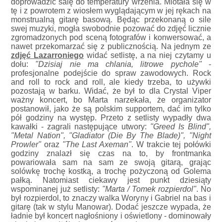
doprowadzić salę do temperatury wrzenia. Miotała się w
tę i z powrotem z wiosłem wyglądającym w jej rękach na
monstrualną gitarę basową. Będąc przekonaną o sile
swej muzyki, mogła swobodnie pozować do zdjęć licznie
zgromadzonych pod sceną fotografów i konwersować, a
nawet przekomarzać się z publicznością. Na jednym ze
zdjęć Lazarroniego
widać setlistę, a na niej czytamy u
dołu:
"Dzisiaj nie ma chlania, litrowe pychole"
-
profesjonalne podejście do spraw zawodowych. Rock
and roll to rock and roll, ale kiedy trzeba, to używki
pozostają w barku. Widać, że był to dla Crystal Viper
ważny koncert, bo Marta narzekała, że organizator
postanowił, jako że są polskim supportem, dać im tylko
pół godziny na występ. Przeto z setlisty wypadły dwa
kawałki - zagrali następujące utwory:
"Greed Is Blind",
"Metal Nation", "Gladiator (Die By The Blade)", "Night
Prowler"
oraz
"The Last Axeman"
. W trakcie tej połówki
godziny znalazł się czas na to, by frontmanka
powariowała sam na sam ze swoją gitarą, grając
solówkę trochę kostką, a trochę pożyczoną od Golema
pałką. Natomiast ciekawy jest punkt dziesiąty
wspominanej już setlisty:
"Marta / Tomek rozpierdol"
. No
był rozpierdol, to znaczy walka Woryny i Gabriel na bas i
gitarę (tak w stylu Manowar). Dodać jeszcze wypada, że
ładnie był koncert nagłośniony i oświetlony - dominowały