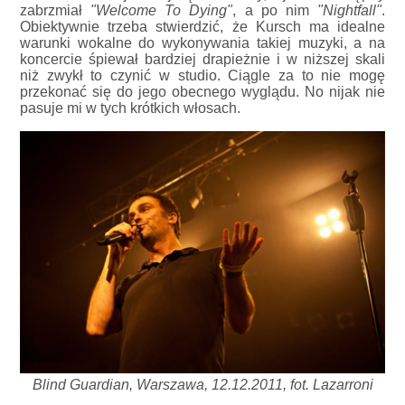
zabrzmiał
"Welcome To Dying"
, a po nim
"Nightfall"
.
Obiektywnie trzeba stwierdzić, że Kursch ma idealne
warunki wokalne do wykonywania takiej muzyki, a na
koncercie śpiewał bardziej drapieżnie i w niższej skali
niż zwykł to czynić w studio. Ciągle za to nie mogę
przekonać się do jego obecnego wyglądu. No nijak nie
pasuje mi w tych krótkich włosach.
Blind Guardian, Warszawa, 12.12.2011, fot. Lazarroni