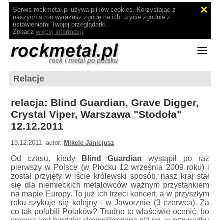
Serwis rockmetal.pl używa plików cookies. Korzystając z
naszych stron wyrażasz zgodę na ich użycie zgodnie z
ustawieniami Twojej przeglądarki.
Zobacz
więcej informacji
.
Relacje
relacja: Blind Guardian, Grave Digger,
Crystal Viper, Warszawa "Stodoła"
12.12.2011
19.12.2011 autor:
Mikele Janicjusz
Od czasu, kiedy
Blind Guardian
wystąpił po raz
pierwszy w Polsce (w Płocku 12 września 2009 roku) i
został przyjęty w iście królewski sposób, nasz kraj stał
się dla niemieckich metalowców ważnym przystankiem
na mapie Europy. To już ich trzeci koncert, a w przyszłym
roku szykuje się kolejny - w Jaworznie (3 czerwca). Za
co tak polubili Polaków? Trudno to właściwie ocenić, bo