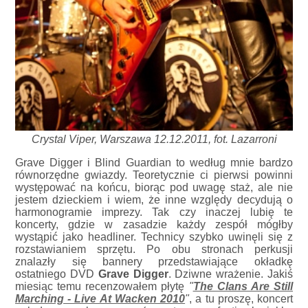
Crystal Viper, Warszawa 12.12.2011, fot. Lazarroni
Grave Digger i Blind Guardian to według mnie bardzo
równorzędne gwiazdy. Teoretycznie ci pierwsi powinni
występować na końcu, biorąc pod uwagę staż, ale nie
jestem dzieckiem i wiem, że inne względy decydują o
harmonogramie imprezy. Tak czy inaczej lubię te
koncerty, gdzie w zasadzie każdy zespół mógłby
wystąpić jako headliner. Technicy szybko uwinęli się z
rozstawianiem sprzętu. Po obu stronach perkusji
znalazły się bannery przedstawiające okładkę
ostatniego DVD
Grave Digger
. Dziwne wrażenie. Jakiś
miesiąc temu recenzowałem płytę
"
The Clans Are Still
Marching - Live At Wacken 2010
"
, a tu proszę, koncert