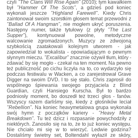
czyli
"The Clans Will Rise Again"
(2010); tym kawałkiem
był
"Hammer Of The Scots"
, a gdzieś pod koniec
wykonali jeszcze
"Highland Farewell"
. Kiedy Chris
zaintonował swoim szorstkim głosem temat przewodni z
"Ballad Of A Hangman"
, nie mogłem ukryć poruszenia.
Następny numer, także tytułowy (z płyty
"The Last
Supper"
), kontynuował powolne, metodyczne
walcowanie zgromadzonych. Muzycy ze zdwojoną
szybkością zaatakowali kolejnym utworem - jak
zapowiedział to wokalista - opowiadającym o pewnym
słynnym mieczu.
"Excalibur"
znacznie ożywił tłum, który -
zdawać by się mogło - czekał na ten moment. Na pewno
też publiczność po cichu liczyła na to, co wydarzyło się
podczas festiwalu w Wacken, a co zarejestrował Grave
Digger na swoim DVD. I to się stało. Chris zaprosił do
wspólnego śpiewania swojego przyjaciela z Blind
Guardian, czyli Hansiego Kurscha. Był to bardzo
podniosły moment, bo doszedł też trzeci głos - fanów.
Wszyscy razem darliśmy się, kiedy z głośników leciał
"Rebellion"
. Na koniec heavymetalowa grupa wykonała
swój hymn z początków kariery -
"Heavy Metal
Breakdown"
. Tu też dzicz i rozpasanie powychodziły z
niektórych. Zanosiło się na to, że to już koniec występu.
Nie chciało mi się w to wierzyć. Ledwie godzina?
Dostaliśmy świetny set, Boltendahl wyłaził ze skóry,