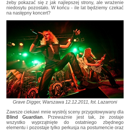
żeby pokazać się z jak najlepszej strony, ale wrażenie
niedosytu pozostało. W końcu - ile lat będziemy czekać
na następny koncert?
Grave Digger, Warszawa 12.12.2011, fot. Lazarroni
Zawsze ciekawi mnie wystrój sceny przygotowywany dla
Blind Guardian
. Przeważnie jest tak, że zostaje
wszystko wyprzątnięte do ostatniego zbędnego
elementu i pozostaje tylko perkusja na postumencie oraz