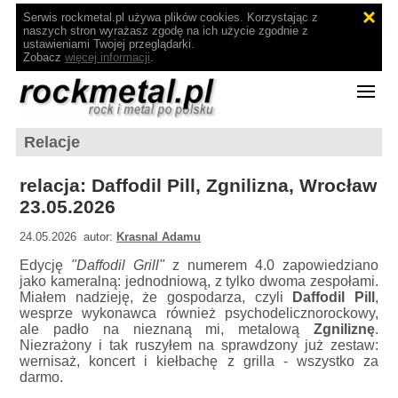
Serwis rockmetal.pl używa plików cookies. Korzystając z
naszych stron wyrażasz zgodę na ich użycie zgodnie z
ustawieniami Twojej przeglądarki.
Zobacz
więcej informacji
.
Relacje
relacja: Daffodil Pill, Zgnilizna, Wrocław
23.05.2026
24.05.2026 autor:
Krasnal Adamu
Edycję
"Daffodil Grill"
z numerem 4.0 zapowiedziano
jako kameralną: jednodniową, z tylko dwoma zespołami.
Miałem nadzieję, że gospodarza, czyli
Daffodil Pill
,
wesprze wykonawca również psychodelicznorockowy,
ale padło na nieznaną mi, metalową
Zgniliznę
.
Niezrażony i tak ruszyłem na sprawdzony już zestaw:
wernisaż, koncert i kiełbachę z grilla - wszystko za
darmo.