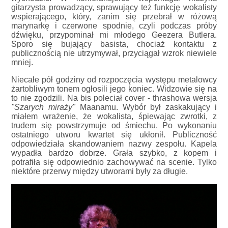
gitarzysta prowadzący, sprawujący też funkcję wokalisty
wspierającego, który, zanim się przebrał w różową
marynarkę i czerwone spodnie, czyli podczas próby
dźwięku, przypominał mi młodego Geezera Butlera.
Sporo się bujający basista, chociaż kontaktu z
publicznością nie utrzymywał, przyciągał wzrok niewiele
mniej.
Niecałe pół godziny od rozpoczęcia występu metalowcy
żartobliwym tonem ogłosili jego koniec. Widzowie się na
to nie zgodzili. Na bis poleciał cover - thrashowa wersja
"Szarych miraży"
Maanamu. Wybór był zaskakujący i
miałem wrażenie, że wokalista, śpiewając zwrotki, z
trudem się powstrzymuje od śmiechu. Po wykonaniu
ostatniego utworu kwartet się ukłonił. Publiczność
odpowiedziała skandowaniem nazwy zespołu. Kapela
wypadła bardzo dobrze. Grała szybko, z kopem i
potrafiła się odpowiednio zachowywać na scenie. Tylko
niektóre przerwy między utworami były za długie.