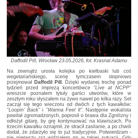
Daffodil Pill, Wrocław 23.05.2026, fot. Krasnal Adamu
Na zewnątrz urosła kolejka po kiełbaski lub coś
wegetariańskiego, scenę tymczasem stopniowo
przejmował
Daffodil Pill
. Dzięki wydanej trochę ponad
tydzień przed imprezą koncertówce
"Live at NCPP"
wreszcie poznałem tytuły garści utworów, które w
zeszłym roku słyszałem na żywo nawet po kilka razy. Set
zaczął się tego wieczoru od dwóch z tych kawałków:
"Loopin' Back"
i
"Wanna Feel It"
. Następnie wokalista
powitał zgromadzonych, poprosił o brawa dla Zgnilizny i
odłożył gitarę, by grę kontynuować na klawiszach. Po
trzecim kawałku oznajmił, że stracił zasilanie, a po chwili
dodał, że zdarzyło się to już tradycyjnie. Potwierdzam -
nie pierwszy raz widziałem go w takiej sytuacji. Gdy