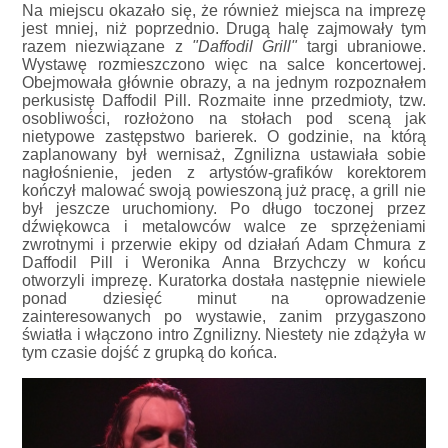
Na miejscu okazało się, że również miejsca na imprezę
jest mniej, niż poprzednio. Drugą halę zajmowały tym
razem niezwiązane z
"Daffodil Grill"
targi ubraniowe.
Wystawę rozmieszczono więc na salce koncertowej.
Obejmowała głównie obrazy, a na jednym rozpoznałem
perkusistę Daffodil Pill. Rozmaite inne przedmioty, tzw.
osobliwości, rozłożono na stołach pod sceną jak
nietypowe zastępstwo barierek. O godzinie, na którą
zaplanowany był wernisaż, Zgnilizna ustawiała sobie
nagłośnienie, jeden z artystów-grafików korektorem
kończył malować swoją powieszoną już pracę, a grill nie
był jeszcze uruchomiony. Po długo toczonej przez
dźwiękowca i metalowców walce ze sprzężeniami
zwrotnymi i przerwie ekipy od działań Adam Chmura z
Daffodil Pill i Weronika Anna Brzychczy w końcu
otworzyli imprezę. Kuratorka dostała następnie niewiele
ponad dziesięć minut na oprowadzenie
zainteresowanych po wystawie, zanim przygaszono
światła i włączono intro Zgnilizny. Niestety nie zdążyła w
tym czasie dojść z grupką do końca.