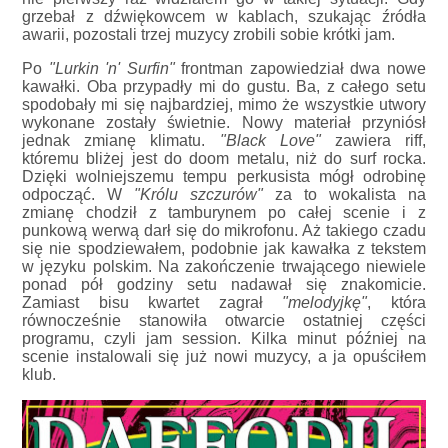
grzebał z dźwiękowcem w kablach, szukając źródła
awarii, pozostali trzej muzycy zrobili sobie krótki jam.
Po
"Lurkin 'n' Surfin"
frontman zapowiedział dwa nowe
kawałki. Oba przypadły mi do gustu. Ba, z całego setu
spodobały mi się najbardziej, mimo że wszystkie utwory
wykonane zostały świetnie. Nowy materiał przyniósł
jednak zmianę klimatu.
"Black Love"
zawiera riff,
któremu bliżej jest do doom metalu, niż do surf rocka.
Dzięki wolniejszemu tempu perkusista mógł odrobinę
odpocząć. W
"Królu szczurów"
za to wokalista na
zmianę chodził z tamburynem po całej scenie i z
punkową werwą darł się do mikrofonu. Aż takiego czadu
się nie spodziewałem, podobnie jak kawałka z tekstem
w języku polskim. Na zakończenie trwającego niewiele
ponad pół godziny setu nadawał się znakomicie.
Zamiast bisu kwartet zagrał
"melodyjkę"
, która
równocześnie stanowiła otwarcie ostatniej części
programu, czyli jam session. Kilka minut później na
scenie instalowali się już nowi muzycy, a ja opuściłem
klub.