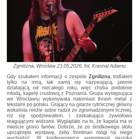
Zgnilizna, Wrocław 23.05.2026, fot. Krasnal Adamu
Gdy szukałem informacji o zespole
Zgnilizna
, trafiałem
tylko na inną, tak samą się nazywającą, jawnie
działającą od niecałego roku, więc chyba podobnie
młodą, kapelę crustową z Poznania. Grupa występująca
we Wrocławiu wykonywała natomiast thrash metal z
tekstami po polsku. Grający na gitarze rytmicznej główny
wokalista nieźle sobie radził ze zgromadzonymi liczniej,
niż się spodziewałem, i zaskakująco żywiołowo
reagującymi widzami. Wyglądało na to, że kapela ma w
mieście grono fanów. Dobrze, że ze środkowego stołu
uprzątnięto wystawę, żeby frontman mógł na niego
wychodzić. W konferansjerce wspomagał muzyka