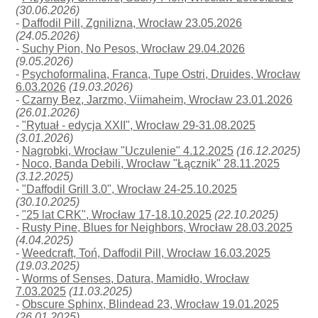
(30.06.2026)
-
Daffodil Pill, Zgnilizna, Wrocław 23.05.2026
(24.05.2026)
-
Suchy Pion, No Pesos, Wrocław 29.04.2026
(9.05.2026)
-
Psychoformalina, Franca, Tupe Ostri, Druides, Wrocław
6.03.2026
(19.03.2026)
-
Czarny Bez, Jarzmo, Viimaheim, Wrocław 23.01.2026
(26.01.2026)
-
"Rytuał - edycja XXII", Wrocław 29-31.08.2025
(3.01.2026)
-
Nagrobki, Wrocław "Uczulenie" 4.12.2025
(16.12.2025)
-
Noco, Banda Debili, Wrocław "Łącznik" 28.11.2025
(3.12.2025)
-
"Daffodil Grill 3.0", Wrocław 24-25.10.2025
(30.10.2025)
-
"25 lat CRK", Wrocław 17-18.10.2025
(22.10.2025)
-
Rusty Pine, Blues for Neighbors, Wrocław 28.03.2025
(4.04.2025)
-
Weedcraft, Toń, Daffodil Pill, Wrocław 16.03.2025
(19.03.2025)
-
Worms of Senses, Datura, Mamidło, Wrocław
7.03.2025
(11.03.2025)
-
Obscure Sphinx, Blindead 23, Wrocław 19.01.2025
(26.01.2025)