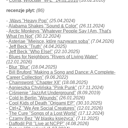
-
Coma, Wrocław "W-Z" 14.02.2010
(18.02.2010)
recenzje płyt:
(86)
-
.Wavs "Heavy Pop"
(25.04.2024)
-
Alabama Shakes "Sound & Color"
(26.11.2024)
-
Arctic Monkeys "Whatever People Say I Am, That's
What I'm Not"
(30.12.2024)
-
Asteriae "Miejsce, które nazywam sobą"
(7.04.2026)
-
Jeff Beck "Truth"
(4.04.2025)
-
Jeff Beck "Who Else!"
(22.10.2025)
-
Blues for Neighbors "Rivers of Living Water"
(12.01.2026)
-
Blur "Blur"
(18.04.2025)
-
Bill Bruford "Making a Song and Dance: A Complete-
Career Collection"
(9.06.2022)
-
Chainsword "Chapter XII"
(18.08.2025)
-
Agnieszka Chylińska "Pink Punk"
(17.11.2024)
-
Ciśnienie "JazzArt Underground"
(8.09.2019)
-
Cold In Berlin "Wounds"
(26.01.2026)
-
Cool Kids of Death "Origami EP"
(30.10.2025)
-
Ctrl+Z "We Are Social Creatures"
(12.01.2026)
-
The Cure "Songs of a Lost World"
(17.12.2024)
-
Czarny Bez "W blasku księżyca"
(7.11.2025)
-
Daffodil Pill "Live at NCPP"
(4.08.2026)