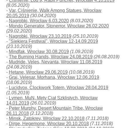
-
Ciśnienie, Lód 9, Rabit Puncher, Wrocław 4.10.2019
(8.05.2020)
-
Var, Ciśnienie, Walk Among Statues, Wrocław
20.05.2019
(30.04.2020)
-
Nagrobki, Wrocław 6.03.2020
(8.03.2020)
-
Mondo Generator, Stonerror, Wrocław 26.02.2020
(29.02.2020)
-
Nagrobki, Wrocław 23.10.2019
(25.10.2019)
-
"Siekiera Festiwal", Wrocław 12-14.09.2019
(23.10.2019)
-
Mindfak, Wrocław 30.08.2019
(1.09.2019)
-
The Burning Hands, Wrocław 24.08.2019
(26.08.2019)
-
Mudride, Veles, Nevanta, Wrocław 11.08.2019
(24.08.2019)
-
Hetane, Wrocław 29.06.2019
(10.08.2019)
-
Grai, Velesar, Morhana, Wrocław 12.06.2019
(18.06.2019)
-
Lucidvox, Clockwork Totem, Wrocław 28.04.2019
(1.05.2019)
-
Lvmen, MuN, Męty Ciał Szklistych, Wrocław
14.01.2019
(26.01.2019)
-
Peter Murphy, Desert Mountain Tribe, Wrocław
26.11.2018
(2.12.2018)
-
Minsk, Zatokrev, Wrocław 22.10.2018
(7.11.2018)
-
Dirge, Hegemone, Wrocław 20.10.2018
(7.11.2018)