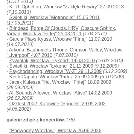
(11.11.2013)
-
KTU, Ophelion, Wrocław "Zaklęte Rewiry" 27.09.2013
(7.10.2013)
-
Świetliki, Wrocław "Metropolis" 15.05.2011
(17.05.2011)
-
Blindead, Forge Of Clouds, HRV, Obscure Sphinx,
Vidian, Wrocław "Firlej" 25.03.2011
(1.04.2011)
-
Garcia Plays Kyuss, Wrocław "Firlej" 11.07.2010
(14.07.2010)
-
Arkona, Baphomets Throne, Crimson Valley, Wrocław
"Liverpool" 4.07.2010
(7.07.2010)
-
Żywiołak, Wrocław "Łykend" 14.03.2010
(16.03.2010)
-
Świetliki, Wrocław "Łykend" 21.11.2009
(9.12.2009)
-
Psychodancing, Wrocław "W-Z" 29.11.2009
(6.12.2009)
-
Keith Caputo, Wrocław "Firlej" 25.09.2009
(5.10.2009)
-
Jacek Kulesza Trio, Wrocław "Firlej" 18.09.2009
(28.09.2009)
-
All Sounds Allowed, Wrocław "Alive" 14.02.2009
(26.02.2009)
-
Ozzfest 2002, Katowice "Spodek" 29.05.2002
(4.06.2002)
galerie zdjęć z koncertów:
(78)
-
"Podwodny Wrocław", Wrocław 26.06.2026