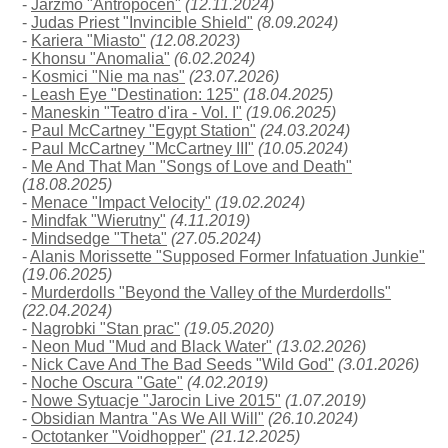
-
Jarzmo "Antropocen"
(12.11.2024)
-
Judas Priest "Invincible Shield"
(8.09.2024)
-
Kariera "Miasto"
(12.08.2023)
-
Khonsu "Anomalia"
(6.02.2024)
-
Kosmici "Nie ma nas"
(23.07.2026)
-
Leash Eye "Destination: 125"
(18.04.2025)
-
Maneskin "Teatro d'ira - Vol. I"
(19.06.2025)
-
Paul McCartney "Egypt Station"
(24.03.2024)
-
Paul McCartney "McCartney III"
(10.05.2024)
-
Me And That Man "Songs of Love and Death"
(18.08.2025)
-
Menace "Impact Velocity"
(19.02.2024)
-
Mindfak "Wierutny"
(4.11.2019)
-
Mindsedge "Theta"
(27.05.2024)
-
Alanis Morissette "Supposed Former Infatuation Junkie"
(19.06.2025)
-
Murderdolls "Beyond the Valley of the Murderdolls"
(22.04.2024)
-
Nagrobki "Stan prac"
(19.05.2020)
-
Neon Mud "Mud and Black Water"
(13.02.2026)
-
Nick Cave And The Bad Seeds "Wild God"
(3.01.2026)
-
Noche Oscura "Gate"
(4.02.2019)
-
Nowe Sytuacje "Jarocin Live 2015"
(1.07.2019)
-
Obsidian Mantra "As We All Will"
(26.10.2024)
-
Octotanker "Voidhopper"
(21.12.2025)