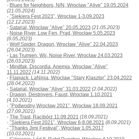
-
Blues for Neighbors, N/N, Wrocław "Alive" 19.05.2024
(21.05.2024)
-
"Siekiera Fest 2023", Wrocław 1-3.09.2023
(12.12.2023)
-
Satarial, Wrocław "Alive" 20.05.2023
(21.05.2023)
-
Noise River, Low Fen, Prąd, Wrocław 5.05.2023
(6.05.2023)
-
Wolf Spider, Dragon, Wrocław "Alive" 22.04.2023
(26.04.2023)
-
Las Trumien, Wij, Noise River, Wrocław 24.03.2023
(26.03.2023)
-
Mindfak, Discordia, Anemja, Wrocław "Alive"
11.11.2022
(14.11.2022)
-
Flapjack, LaNinia, Wrocław "Stary Klasztor" 23.04.2022
(28.04.2022)
-
Satarial, Wrocław "Alive" 31.03.2022
(2.04.2022)
-
Dragon, Destroyers, Faust, Wrocław 1.10.2021
(4.10.2021)
-
"Podwodny Wrocław 2021", Wrocław 18.09.2021
(27.09.2021)
-
The Trast, Racibórz 11.09.2021
(18.09.2021)
-
"Siekiera Fest 2021", Wrocław 6-8.08.2021
(8.09.2021)
-
"Thanks Jimi Festival", Wrocław 1.05.2017
(10.03.2021)