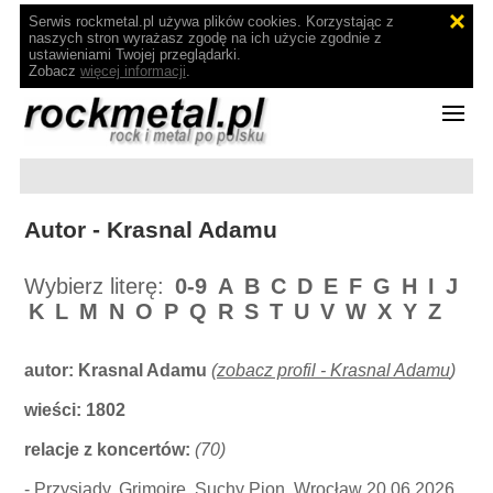
Serwis rockmetal.pl używa plików cookies. Korzystając z
naszych stron wyrażasz zgodę na ich użycie zgodnie z
ustawieniami Twojej przeglądarki.
Zobacz
więcej informacji
.
Autor - Krasnal Adamu
Wybierz literę:
0-9
A
B
C
D
E
F
G
H
I
J
K
L
M
N
O
P
Q
R
S
T
U
V
W
X
Y
Z
autor:
Krasnal Adamu
(
zobacz profil - Krasnal Adamu
)
wieści: 1802
relacje z koncertów:
(70)
-
Przysiady, Grimoire, Suchy Pion, Wrocław 20.06.2026