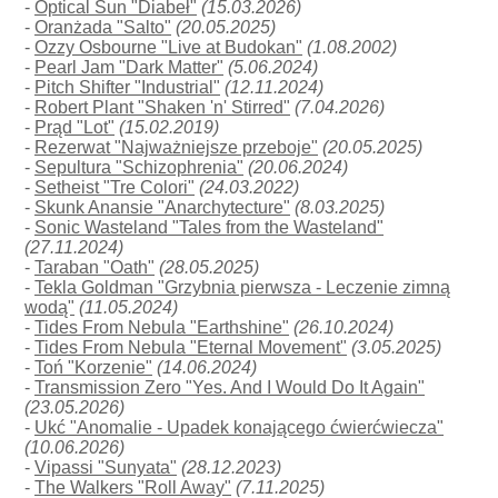
-
Optical Sun "Diabeł"
(15.03.2026)
-
Oranżada "Salto"
(20.05.2025)
-
Ozzy Osbourne "Live at Budokan"
(1.08.2002)
-
Pearl Jam "Dark Matter"
(5.06.2024)
-
Pitch Shifter "Industrial"
(12.11.2024)
-
Robert Plant "Shaken 'n' Stirred"
(7.04.2026)
-
Prąd "Lot"
(15.02.2019)
-
Rezerwat "Najważniejsze przeboje"
(20.05.2025)
-
Sepultura "Schizophrenia"
(20.06.2024)
-
Setheist "Tre Colori"
(24.03.2022)
-
Skunk Anansie "Anarchytecture"
(8.03.2025)
-
Sonic Wasteland "Tales from the Wasteland"
(27.11.2024)
-
Taraban "Oath"
(28.05.2025)
-
Tekla Goldman "Grzybnia pierwsza - Leczenie zimną
wodą"
(11.05.2024)
-
Tides From Nebula "Earthshine"
(26.10.2024)
-
Tides From Nebula "Eternal Movement"
(3.05.2025)
-
Toń "Korzenie"
(14.06.2024)
-
Transmission Zero "Yes. And I Would Do It Again"
(23.05.2026)
-
Ukć "Anomalie - Upadek konającego ćwierćwiecza"
(10.06.2026)
-
Vipassi "Sunyata"
(28.12.2023)
-
The Walkers "Roll Away"
(7.11.2025)