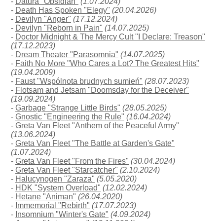
-
Datura "Obsidian"
(1.07.2024)
-
Death Has Spoken "Elegy"
(20.04.2026)
-
Devilyn "Anger"
(17.12.2024)
-
Devilyn "Reborn in Pain"
(14.07.2025)
-
Doctor Midnight & The Mercy Cult "I Declare: Treason"
(17.12.2023)
-
Dream Theater "Parasomnia"
(14.07.2025)
-
Faith No More "Who Cares a Lot? The Greatest Hits"
(19.04.2009)
-
Faust "Wspólnota brudnych sumień"
(28.07.2023)
-
Flotsam and Jetsam "Doomsday for the Deceiver"
(19.09.2024)
-
Garbage "Strange Little Birds"
(28.05.2025)
-
Gnostic "Engineering the Rule"
(16.04.2024)
-
Greta Van Fleet "Anthem of the Peaceful Army"
(13.06.2024)
-
Greta Van Fleet "The Battle at Garden's Gate"
(1.07.2024)
-
Greta Van Fleet "From the Fires"
(30.04.2024)
-
Greta Van Fleet "Starcatcher"
(2.10.2024)
-
Halucynogen "Zaraza"
(5.05.2020)
-
HDK "System Overload"
(12.02.2024)
-
Hetane "Animan"
(26.04.2020)
-
Immemorial "Rebirth"
(17.07.2023)
-
Insomnium "Winter's Gate"
(4.09.2024)