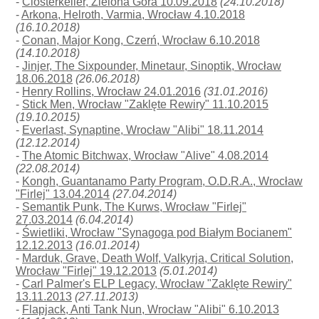
-
Closterkeller, Zielona Góra 10.09.2018
(24.10.2018)
-
Arkona, Helroth, Varmia, Wrocław 4.10.2018
(16.10.2018)
-
Conan, Major Kong, Czerń, Wrocław 6.10.2018
(14.10.2018)
-
Jinjer, The Sixpounder, Minetaur, Sinoptik, Wrocław
18.06.2018
(26.06.2018)
-
Henry Rollins, Wrocław 24.01.2016
(31.01.2016)
-
Stick Men, Wrocław "Zaklęte Rewiry" 11.10.2015
(19.10.2015)
-
Everlast, Synaptine, Wrocław "Alibi" 18.11.2014
(12.12.2014)
-
The Atomic Bitchwax, Wrocław "Alive" 4.08.2014
(22.08.2014)
-
Kongh, Guantanamo Party Program, O.D.R.A., Wrocław
"Firlej" 13.04.2014
(27.04.2014)
-
Semantik Punk, The Kurws, Wrocław "Firlej"
27.03.2014
(6.04.2014)
-
Świetliki, Wrocław "Synagoga pod Białym Bocianem"
12.12.2013
(16.01.2014)
-
Marduk, Grave, Death Wolf, Valkyrja, Critical Solution,
Wrocław "Firlej" 19.12.2013
(5.01.2014)
-
Carl Palmer's ELP Legacy, Wrocław "Zaklęte Rewiry"
13.11.2013
(27.11.2013)
-
Flapjack, Anti Tank Nun, Wrocław "Alibi" 6.10.2013