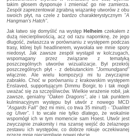
takim głosem dysponuje i zmieniać go nie zamierza.
Zespół zaprezentował zgrabną wiązankę utworów z obu
swoich płyt, na czele z bardzo charakterystycznym
"A
Hangman's Hatch"
.
Jak łatwo się domyślić na występ
Helheim
czekałem z
dużą niecierpliwością, acz od razu napomknę, że jego
długość, zwłaszcza w porównaniu z występem podczas
trasy, której byli headlinerem, wywołała we mnie spory
niedosyt. Jak zawsze zespół wystąpił w kolczugach,
wspomagany przez związane z tematyką
poszczególnych utworów wizualizacje. Był przekrój
poszczególnych płyt - z debiutanckim
"Jormundgand"
włącznie. Ale wielu kompozycji mi tu zwyczajnie
zabrakło. Choć w porównaniu z krakowskim występem
Enslaved, supportującym Dimmu Borgir, to i tak mogli
uważać się za szczęśliwców. Wielkie wrażenie robił, jak
zawsze, genialny
"Oaken Dragons"
, ale i tak punktem
kulminacyjnym występu był utwór z nowego MCD
"Asgards Fall"
(też mi mini, co trwa 35 minut!) -
"Dualitet
og Ulver"
. I to wcale nie tylko dlatego, że wokalnie
wspomógł ich w tym momencie sam Hoest. Utwór jest
zwyczajnie znakomity i ma szansę wejść do żelaznego
zestawu ich występów, co dobrze rokuje oczekiwanej
przeze mnie niecierpliwie nowej płycie.