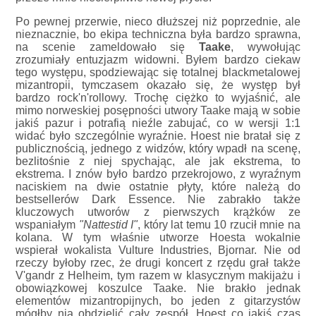
Po pewnej przerwie, nieco dłuższej niż poprzednie, ale
nieznacznie, bo ekipa techniczna była bardzo sprawna,
na scenie zameldowało się
Taake
, wywołując
zrozumiały entuzjazm widowni. Byłem bardzo ciekaw
tego występu, spodziewając się totalnej blackmetalowej
mizantropii, tymczasem okazało się, że występ był
bardzo rock'n'rollowy. Trochę ciężko to wyjaśnić, ale
mimo norweskiej posępności utwory Taake mają w sobie
jakiś pazur i potrafią nieźle zabujać, co w wersji 1:1
widać było szczególnie wyraźnie. Hoest nie bratał się z
publicznością, jednego z widzów, który wpadł na scenę,
bezlitośnie z niej spychając, ale jak ekstrema, to
ekstrema. I znów było bardzo przekrojowo, z wyraźnym
naciskiem na dwie ostatnie płyty, które należą do
bestsellerów Dark Essence. Nie zabrakło także
kluczowych utworów z pierwszych krążków ze
wspaniałym
"Nattestid I"
, który lat temu 10 rzucił mnie na
kolana. W tym właśnie utworze Hoesta wokalnie
wspierał wokalista Vulture Industries, Bjornar. Nie od
rzeczy byłoby rzec, że drugi koncert z rzędu grał także
V'gandr z Helheim, tym razem w klasycznym makijażu i
obowiązkowej koszulce Taake. Nie brakło jednak
elementów mizantropijnych, bo jeden z gitarzystów
mógłby nią obdzielić cały zespół. Hoest co jakiś czas