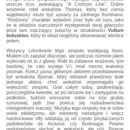
jeszcze m.in. powalający
"A Crimson Line"
. Dobre
wrażenie robił wokalista Thomas, który bez cienia
wątpliwości może być uznany za zdolnego frontmana.
"Rodzinny" charakter wytwórni znać było od razu, jako
że w składzie siarczanych występowali dwaj gitarzyści
poza tam maczający paluchy w działalności
Vulture
Industries
, który to skład mogliśmy obserwować wkrótce
potem.
Wszyscy członkowie tego zespołu występują boso.
Miałem ich zapytać dlaczego, ale podczas rozmów jakoś
wyleciało mi to z głowy. Robi to zabawne wrażenie, tym
bardziej, że cały występ V.I. miał mocno teatralny
posmak. Rzecz jasna głównym aktorem przedstawienia
był wokalista Bjornar, który odstawił prawdziwy teatr
jednego aktora, choć wokalnie wspomagała go
większość zespołu. Grał całym sobą, podkreślając
poszczególne kwestie, aż po tarzanie się i zastyganie na
podłodze, tudzież wieszanie sobie na szyi grubej
sznurowej pętli (nie poleca się naśladownictwa
inteligentnym inaczej). Muzyka tego zespołu ma w sobie
wiele eklektyzmu, ale elementy melodyjne i wręcz
hardrockowe riffy oddalają ją od często przytaczanych
podobieństw do Arcturus czy Borknagar. Pewne
podobieństwo słychać w wokalach, ale cóż, Bjornar