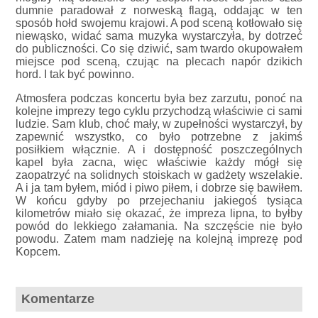
dumnie paradował z norweską flagą, oddając w ten
sposób hołd swojemu krajowi. A pod sceną kotłowało się
niewąsko, widać sama muzyka wystarczyła, by dotrzeć
do publiczności. Co się dziwić, sam twardo okupowałem
miejsce pod sceną, czując na plecach napór dzikich
hord. I tak być powinno.
Atmosfera podczas koncertu była bez zarzutu, ponoć na
kolejne imprezy tego cyklu przychodzą właściwie ci sami
ludzie. Sam klub, choć mały, w zupełności wystarczył, by
zapewnić wszystko, co było potrzebne z jakimś
posiłkiem włącznie. A i dostępność poszczególnych
kapel była zacna, więc właściwie każdy mógł się
zaopatrzyć na solidnych stoiskach w gadżety wszelakie.
A i ja tam byłem, miód i piwo piłem, i dobrze się bawiłem.
W końcu gdyby po przejechaniu jakiegoś tysiąca
kilometrów miało się okazać, że impreza lipna, to byłby
powód do lekkiego załamania. Na szczęście nie było
powodu. Zatem mam nadzieję na kolejną imprezę pod
Kopcem.
Komentarze