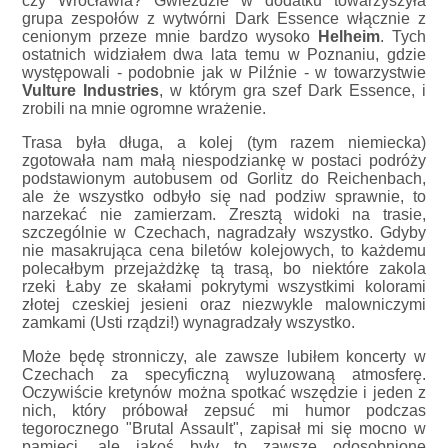
czy Wrocławia? Gwieździe w dodatku towarzyszyła
grupa zespołów z wytwórni Dark Essence włącznie z
cenionym przeze mnie bardzo wysoko
Helheim
. Tych
ostatnich widziałem dwa lata temu w Poznaniu, gdzie
występowali - podobnie jak w Pilźnie - w towarzystwie
Vulture Industries
, w którym gra szef Dark Essence, i
zrobili na mnie ogromne wrażenie.
Trasa była długa, a kolej (tym razem niemiecka)
zgotowała nam małą niespodziankę w postaci podróży
podstawionym autobusem od Gorlitz do Reichenbach,
ale że wszystko odbyło się nad podziw sprawnie, to
narzekać nie zamierzam. Zresztą widoki na trasie,
szczególnie w Czechach, nagradzały wszystko. Gdyby
nie masakrująca cena biletów kolejowych, to każdemu
polecałbym przejażdżkę tą trasą, bo niektóre zakola
rzeki Łaby ze skałami pokrytymi wszystkimi kolorami
złotej czeskiej jesieni oraz niezwykle malowniczymi
zamkami (Usti rządzi!) wynagradzały wszystko.
Może będę stronniczy, ale zawsze lubiłem koncerty w
Czechach za specyficzną wyluzowaną atmosferę.
Oczywiście kretynów można spotkać wszędzie i jeden z
nich, który próbował zepsuć mi humor podczas
tegorocznego "Brutal Assault", zapisał mi się mocno w
pamięci, ale jakoś były to zawsze odosobnione