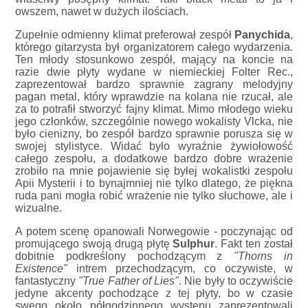
owszem, nawet w dużych ilościach.
Zupełnie odmienny klimat preferował zespół
Panychida
,
którego gitarzysta był organizatorem całego wydarzenia.
Ten młody stosunkowo zespół, mający na koncie na
razie dwie płyty wydane w niemieckiej Folter Rec.,
zaprezentował bardzo sprawnie zagrany melodyjny
pagan metal, który wprawdzie na kolana nie rzucał, ale
za to potrafił stworzyć fajny klimat. Mimo młodego wieku
jego członków, szczególnie nowego wokalisty Vlcka, nie
było cienizny, bo zespół bardzo sprawnie porusza się w
swojej stylistyce. Widać było wyraźnie żywiołowość
całego zespołu, a dodatkowe bardzo dobre wrażenie
zrobiło na mnie pojawienie się byłej wokalistki zespołu
Apii Mysterii i to bynajmniej nie tylko dlatego, że piękna
ruda pani mogła robić wrażenie nie tylko słuchowe, ale i
wizualne.
A potem scenę opanowali Norwegowie - poczynając od
promującego swoją drugą płytę
Sulphur
. Fakt ten został
dobitnie podkreślony pochodzącym z
"Thorns in
Existence"
intrem przechodzącym, co oczywiste, w
fantastyczny
"True Father of Lies"
. Nie były to oczywiście
jedyne akcenty pochodzące z tej płyty, bo w czasie
swego około półgodzinnego występu zaprezentowali