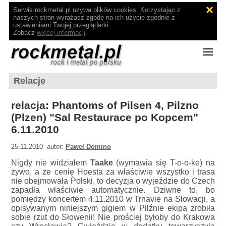
Serwis rockmetal.pl używa plików cookies. Korzystając z
naszych stron wyrażasz zgodę na ich użycie zgodnie z
ustawieniami Twojej przeglądarki.
Zobacz
więcej informacji
.
Relacje
relacja: Phantoms of Pilsen 4, Pilzno
(Plzen) "Sal Restaurace po Kopcem"
6.11.2010
25.11.2010 autor:
Paweł Domino
Nigdy nie widziałem
Taake
(wymawia się T-o-o-ke) na
żywo, a że cenię Hoesta za właściwie wszystko i trasa
nie obejmowała Polski, to decyzja o wyjeździe do Czech
zapadła właściwie automatycznie. Dziwne to, bo
pomiędzy koncertem 4.11.2010 w Trnavie na Słowacji, a
opisywanym niniejszym gigiem w Pilźnie ekipa zrobiła
sobie rzut do Słowenii! Nie prościej byłoby do Krakowa