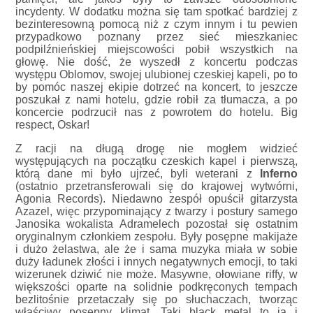
incydenty. W dodatku można się tam spotkać bardziej z
bezinteresowną pomocą niż z czym innym i tu pewien
przypadkowo poznany przez sieć mieszkaniec
podpilźnieńskiej miejscowości pobił wszystkich na
głowę. Nie dość, że wyszedł z koncertu podczas
występu Oblomov, swojej ulubionej czeskiej kapeli, po to
by pomóc naszej ekipie dotrzeć na koncert, to jeszcze
poszukał z nami hotelu, gdzie robił za tłumacza, a po
koncercie podrzucił nas z powrotem do hotelu. Big
respect, Oskar!
Z racji na długą drogę nie mogłem widzieć
występujących na początku czeskich kapel i pierwszą,
którą dane mi było ujrzeć, byli weterani z
Inferno
(ostatnio przetransferowali się do krajowej wytwórni,
Agonia Records). Niedawno zespół opuścił gitarzysta
Azazel, więc przypominający z twarzy i postury samego
Janosika wokalista Adramelech pozostał się ostatnim
oryginalnym członkiem zespołu. Były posępne makijaże
i dużo żelastwa, ale że i sama muzyka miała w sobie
duży ładunek złości i innych negatywnych emocji, to taki
wizerunek dziwić nie może. Masywne, ołowiane riffy, w
większości oparte na solidnie podkręconych tempach
bezlitośnie przetaczały się po słuchaczach, tworząc
właściwy posępny klimat. Taki black metal to ja i