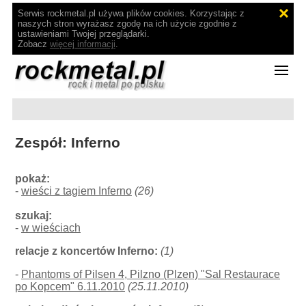
Serwis rockmetal.pl używa plików cookies. Korzystając z
naszych stron wyrażasz zgodę na ich użycie zgodnie z
ustawieniami Twojej przeglądarki.
Zobacz
więcej informacji
.
Zespół: Inferno
pokaż:
-
wieści z tagiem Inferno
(26)
szukaj:
-
w wieściach
relacje z koncertów Inferno:
(1)
-
Phantoms of Pilsen 4, Pilzno (Plzen) "Sal Restaurace
po Kopcem" 6.11.2010
(25.11.2010)