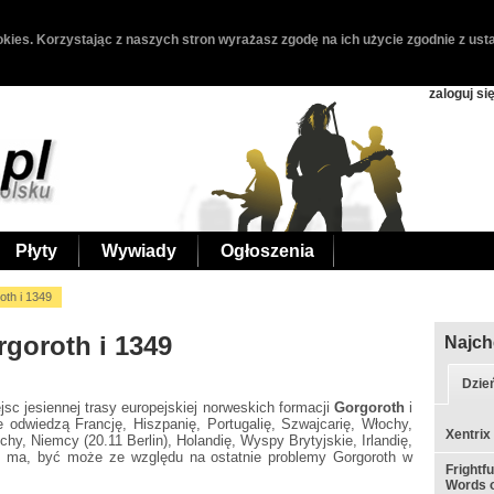
kies. Korzystając z naszych stron wyrażasz zgodę na ich użycie zgodnie z usta
zaloguj si
Płyty
Wywiady
Ogłoszenia
oth i 1349
rgoroth i 1349
Najch
Dzie
jsc jesiennej trasy europejskiej norweskich formacji
Gorgoroth
i
 odwiedzą Francję, Hiszpanię, Portugalię, Szwajcarię, Włochy,
Xentrix
hy, Niemcy (20.11 Berlin), Holandię, Wyspy Brytyjskie, Irlandię,
ie ma, być może ze względu na ostatnie problemy Gorgoroth w
Frightf
Words o