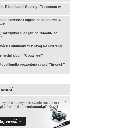
h, Black Label Society i Testament w
est, Bedsore i Vigljós na koncercie w
wie
 Corruption i Sceptic na "MoonRise
l"
rócił z albumem "En skog av nidstang"
e wydał album "Cogwheel"
th Rundle prezentuje singiel "Enough"
 wieść
 czymś ciekawym ze świata rocka i metalu?
pisać wieści dla
rockmetal.pl
? Kliknij:
aj wieść »