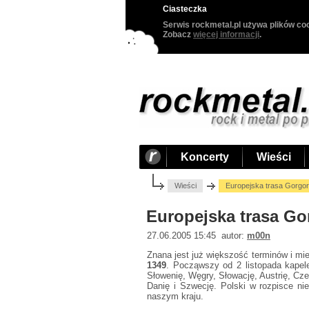
Ciasteczka
Serwis rockmetal.pl używa plików coo
Zobacz
więcej informacji
.
Koncerty
Wieści
Wieści
Europejska trasa Gorgor
Europejska trasa Go
27.06.2005 15:45 autor:
m00n
Znana jest już większość terminów i mie
1349
. Począwszy od 2 listopada kapele
Słowenię, Węgry, Słowację, Austrię, Czec
Danię i Szwecję. Polski w rozpisce n
naszym kraju.