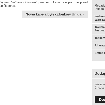
ajorem Sathanas Gloriam"
powinien ukazać się jeszcze przed
in Records.
Megadet
Polsce
Nowa kapela były członków Unida »
Wolvenn
Warsza
Trauma,
Festiva
Taake w
Altarag
Emma Ru
Dodaj
Wiesz o
Chcesz 
Dod