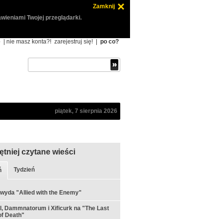
Zamknij
wieniami Twojej przeglądarki.
ę
| nie masz konta?!
zarejestruj się!
|
po co?
piątek, 7 sierpnia 2026
ętniej czytane wieści
Tydzień
ń
 wyda "Allied with the Enemy"
ul, Dammnatorum i Xificurk na "The Last
f Death"