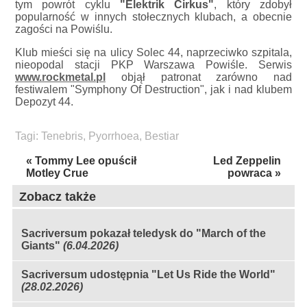
tym powrót cyklu
"Elektrik Cirkus"
, który zdobył
popularność w innych stołecznych klubach, a obecnie
zagości na Powiślu.
Klub mieści się na ulicy Solec 44, naprzeciwko szpitala,
nieopodal stacji PKP Warszawa Powiśle. Serwis
www.rockmetal.pl
objął patronat zarówno nad
festiwalem "Symphony Of Destruction", jak i nad klubem
Depozyt 44.
Tagi:
Tenebris
,
Pyorrhoea
,
Bestiar
« Tommy Lee opuścił
Led Zeppelin
Motley Crue
powraca »
Zobacz także
Sacriversum pokazał teledysk do "March of the
Giants"
(6.04.2026)
Sacriversum udostępnia "Let Us Ride the World"
(28.02.2026)