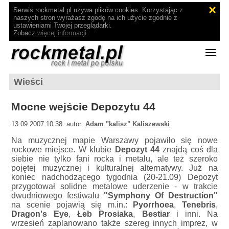
Serwis rockmetal.pl używa plików cookies. Korzystając z
naszych stron wyrażasz zgodę na ich użycie zgodnie z
ustawieniami Twojej przeglądarki.
Zobacz
więcej informacji
.
Wieści
Mocne wejście Depozytu 44
13.09.2007 10:38 autor:
Adam "kalisz" Kaliszewski
Na muzycznej mapie Warszawy pojawiło się nowe
rockowe miejsce. W klubie
Depozyt 44
znajdą coś dla
siebie nie tylko fani rocka i metalu, ale też szeroko
pojętej muzycznej i kulturalnej alternatywy. Już na
koniec nadchodzącego tygodnia (20-21.09) Depozyt
przygotował solidne metalowe uderzenie - w trakcie
dwudniowego festiwalu
"Symphony Of Destruction"
na scenie pojawią się m.in.:
Pyorrhoea
,
Tenebris
,
Dragon's Eye
,
Łeb Prosiaka
,
Bestiar
i inni. Na
wrzesień zaplanowano także szereg innych imprez, w