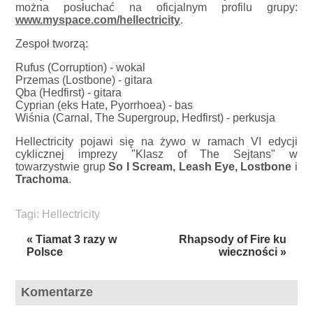
można posłuchać na oficjalnym profilu grupy:
www.myspace.com/hellectricity
.
Zespoł tworzą:
Rufus (Corruption) - wokal
Przemas (Lostbone) - gitara
Qba (Hedfirst) - gitara
Cyprian (eks Hate, Pyorrhoea) - bas
Wiśnia (Carnal, The Supergroup, Hedfirst) - perkusja
Hellectricity pojawi się na żywo w ramach VI edycji
cyklicznej imprezy "Klasz of The Sejtans" w
towarzystwie grup
So I Scream, Leash Eye, Lostbone
i
Trachoma
.
Tagi:
Hellectricity
« Tiamat 3 razy w
Rhapsody of Fire ku
Polsce
wieczności »
Komentarze