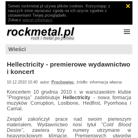
Serwis rockmetal.pl używa plików cookies. Korzystając z
naszych stron wyrażasz zgodę na ich użycie zgodnie z
ustawieniami Twojej przeglądarki.
Zobacz
więcej informacji
.
Wieści
Hellectricity - premierowe wydawnictwo
i koncert
10.12.2010 10:40 autor:
Prochowiec
, źródło: informacja własna
Koncertem 10 grudnia 2010 r. w warszawskim klubie
"Progresja" zadebiutuje
Hellectricity
- nowa formacja
muzyków Corruption, Lostbone, Hedfirst, Pyorrhoea i
Carnal.
Zespół zakończył prace nad swoim pierwszym
materiałem. Wydawnictwo nosi tytuł
"Cold Blood
Desire"
, zawiera trzy numery utrzymane w
heavyrockowym klimacie. Premierowych utworów