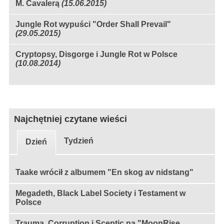
M. Cavalerą
(15.06.2015)
Jungle Rot wypuści "Order Shall Prevail"
(29.05.2015)
Cryptopsy, Disgorge i Jungle Rot w Polsce
(10.08.2014)
Najchętniej czytane wieści
Tydzień
Dzień
Taake wrócił z albumem "En skog av nidstang"
Megadeth, Black Label Society i Testament w
Polsce
Trauma, Corruption i Sceptic na "MoonRise