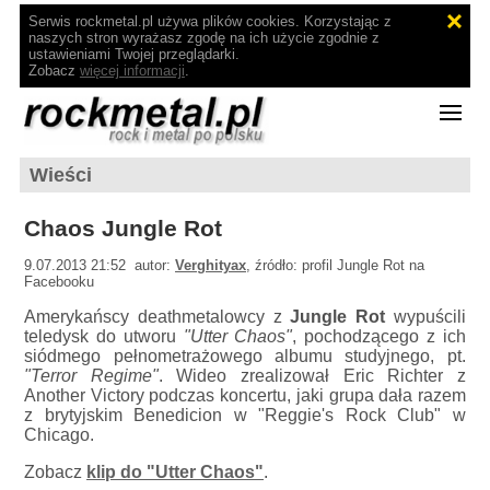
Serwis rockmetal.pl używa plików cookies. Korzystając z
naszych stron wyrażasz zgodę na ich użycie zgodnie z
ustawieniami Twojej przeglądarki.
Zobacz
więcej informacji
.
Wieści
Chaos Jungle Rot
9.07.2013 21:52 autor:
Verghityax
, źródło: profil Jungle Rot na
Facebooku
Amerykańscy deathmetalowcy z
Jungle Rot
wypuścili
teledysk do utworu
"Utter Chaos"
, pochodzącego z ich
siódmego pełnometrażowego albumu studyjnego, pt.
"Terror Regime"
. Wideo zrealizował Eric Richter z
Another Victory podczas koncertu, jaki grupa dała razem
z brytyjskim Benedicion w "Reggie's Rock Club" w
Chicago.
Zobacz
klip do "Utter Chaos"
.