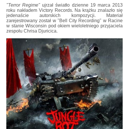
"Terror Regime"
ujrzał światło dzienne 19 marca 2013
roku nakładem Victory Records. Na krążku znalazło się
jedenaście autorskich kompozycji. Materiał
zarejestrowany został w "Bell City Recording" w Racine
w stanie Wisconsin pod okiem wieloletniego przyjaciela
zespołu Chrisa Djuricica.