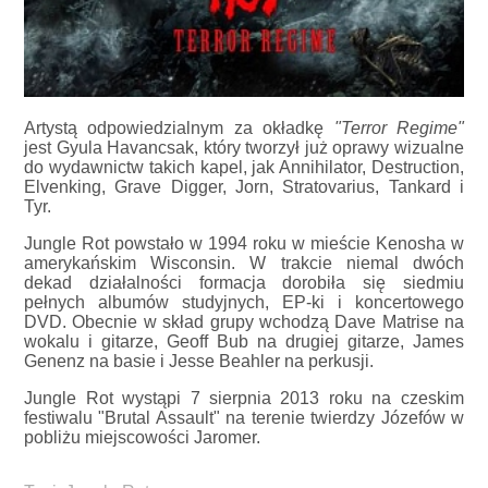
Artystą odpowiedzialnym za okładkę
"Terror Regime"
jest Gyula Havancsak, który tworzył już oprawy wizualne
do wydawnictw takich kapel, jak Annihilator, Destruction,
Elvenking, Grave Digger, Jorn, Stratovarius, Tankard i
Tyr.
Jungle Rot powstało w 1994 roku w mieście Kenosha w
amerykańskim Wisconsin. W trakcie niemal dwóch
dekad działalności formacja dorobiła się siedmiu
pełnych albumów studyjnych, EP-ki i koncertowego
DVD. Obecnie w skład grupy wchodzą Dave Matrise na
wokalu i gitarze, Geoff Bub na drugiej gitarze, James
Genenz na basie i Jesse Beahler na perkusji.
Jungle Rot wystąpi 7 sierpnia 2013 roku na czeskim
festiwalu "Brutal Assault" na terenie twierdzy Józefów w
pobliżu miejscowości Jaromer.