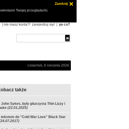
Zamknij
wieniami Twojej przeglądarki.
ę
| nie masz konta?!
zarejestruj się!
|
po co?
czwartek, 6 sierpnia 2026
Zobacz także
e John Sykes, były gitarzysta Thin Lizzy i
nake
(22.01.2025)
 tekstem do "Cold War Love" Black Star
(24.07.2017)