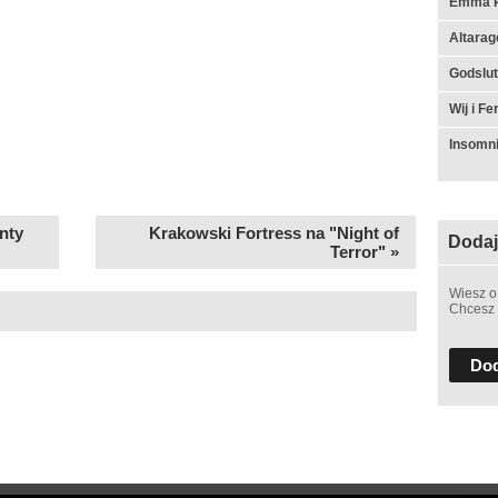
Emma Ru
Altarag
Godslut 
Wij i F
Insomn
nty
Krakowski Fortress na "Night of
Dodaj
Terror" »
Wiesz o
Chcesz 
Dod