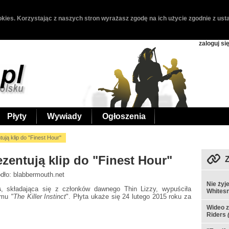
kies. Korzystając z naszych stron wyrażasz zgodę na ich użycie zgodnie z usta
zaloguj si
Płyty
Wywiady
Ogłoszenia
ują klip do "Finest Hour"
ezentują klip do "Finest Hour"
ódło: blabbermouth.net
Nie żyj
s
, składająca się z członków dawnego Thin Lizzy, wypuściła
Whites
bumu
"The Killer Instinct
". Płyta ukaże się 24 lutego 2015 roku za
Wideo z
Riders