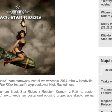
"Testif
odsłuc
Wideo d
Riders
Ricky W
(21.11.
Klip do
Star Ri
Najch
Dzie
oose
" zarejestrowany został we wrześniu 2014 roku w Nashville.
Taake w
The Killer Instinct
", wyprodukował Nick Raskulinecz.
Trauma,
lbumem Black Star Riders z Robbiem Cranem z Ratt na basie.
Festiva
4 roku, kiedy ten postanowił opuścić grupę, aby skupić się na
Megadet
Polsce