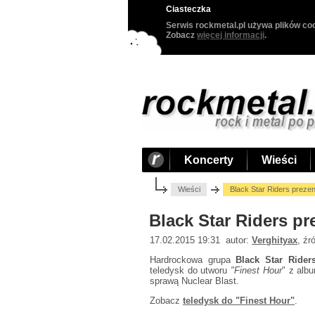
Ciasteczka
Serwis rockmetal.pl używa plików coo
Zobacz
więcej informacji
.
Koncerty
Wieści
Wieści
Black Star Riders prezent
Black Star Riders pr
17.02.2015 19:31 autor:
Verghityax
, źr
Hardrockowa grupa
Black Star Rider
teledysk do utworu
"Finest Hour
" z al
sprawą Nuclear Blast.
Zobacz
teledysk do "Finest Hour"
.