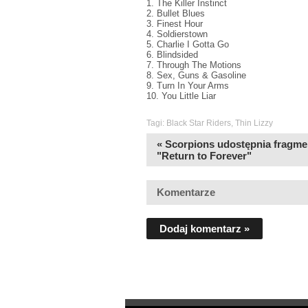
1. The Killer Instinct
2. Bullet Blues
3. Finest Hour
4. Soldierstown
5. Charlie I Gotta Go
6. Blindsided
7. Through The Motions
8. Sex, Guns & Gasoline
9. Turn In Your Arms
10. You Little Liar
Tagi:
Black Star Riders
,
Thin Lizzy
« Scorpions udostępnia fragme
"Return to Forever"
Komentarze
Dodaj komentarz »