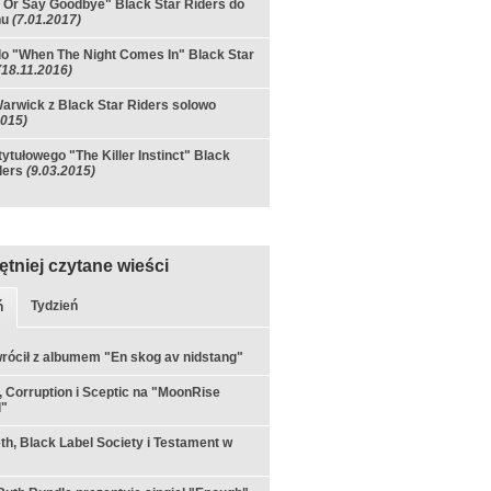
y Or Say Goodbye" Black Star Riders do
hu
(7.01.2017)
o "When The Night Comes In" Black Star
(18.11.2016)
arwick z Black Star Riders solowo
2015)
 tytułowego "The Killer Instinct" Black
ders
(9.03.2015)
ętniej czytane wieści
Tydzień
ń
rócił z albumem "En skog av nidstang"
 Corruption i Sceptic na "MoonRise
l"
h, Black Label Society i Testament w