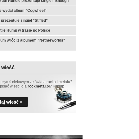
th Rundle prezentuje singiel "Enough"
e wydał album "Cogwheel"
prezentuje singiel "Stifled"
ertile Hump w trasie po Polsce
ium wróci z albumem "Netherworlds"
 wieść
 czymś ciekawym ze świata rocka i metalu?
pisać wieści dla
rockmetal.pl
? Kliknij:
aj wieść »