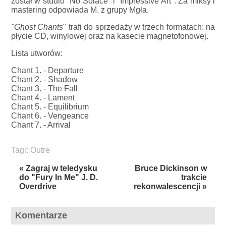
został w studio "No Solace" i "Impressive Art". Za miksy i
mastering odpowiada M. z grupy Mgła.
"Ghost Chants
" trafi do sprzedaży w trzech formatach: na
płycie CD, winylowej oraz na kasecie magnetofonowej.
Lista utworów:
Chant 1. - Departure
Chant 2. - Shadow
Chant 3. - The Fall
Chant 4. - Lament
Chant 5. - Equilibrium
Chant 6. - Vengeance
Chant 7. - Arrival
Tagi:
Outre
« Zagraj w teledysku
Bruce Dickinson w
do "Fury In Me" J. D.
trakcie
Overdrive
rekonwalescencji »
Komentarze