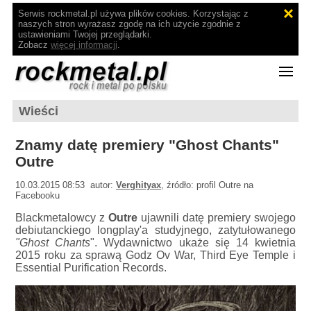
Serwis rockmetal.pl używa plików cookies. Korzystając z
naszych stron wyrażasz zgodę na ich użycie zgodnie z
ustawieniami Twojej przeglądarki.
Zobacz
więcej informacji
.
Wieści
Znamy datę premiery "Ghost Chants"
Outre
10.03.2015 08:53 autor:
Verghityax
, źródło: profil Outre na
Facebooku
Blackmetalowcy z
Outre
ujawnili datę premiery swojego
debiutanckiego longplay'a studyjnego, zatytułowanego
"Ghost Chants
". Wydawnictwo ukaże się 14 kwietnia
2015 roku za sprawą Godz Ov War, Third Eye Temple i
Essential Purification Records.