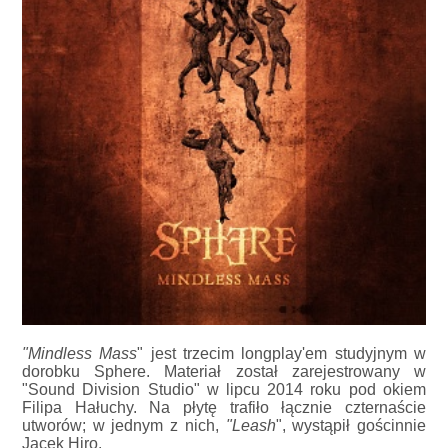
"Mindless Mass
" jest trzecim longplay'em studyjnym w
dorobku Sphere. Materiał został zarejestrowany w
"Sound Division Studio" w lipcu 2014 roku pod okiem
Filipa Hałuchy. Na płytę trafiło łącznie czternaście
utworów; w jednym z nich,
"Leash
", wystąpił gościnnie
Jacek Hiro.