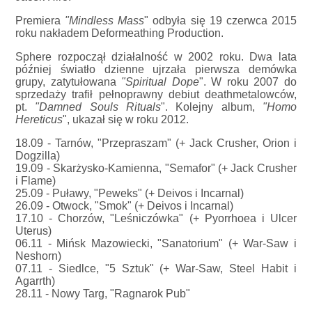
Premiera
"Mindless Mass
" odbyła się 19 czerwca 2015
roku nakładem Deformeathing Production.
Sphere rozpoczął działalność w 2002 roku. Dwa lata
później światło dzienne ujrzała pierwsza demówka
grupy, zatytułowana
"Spiritual Dope
". W roku 2007 do
sprzedaży trafił pełnoprawny debiut deathmetalowców,
pt.
"Damned Souls Rituals
". Kolejny album,
"Homo
Hereticus
", ukazał się w roku 2012.
18.09 - Tarnów, "Przepraszam" (+ Jack Crusher, Orion i
Dogzilla)
19.09 - Skarżysko-Kamienna, "Semafor" (+ Jack Crusher
i Flame)
25.09 - Puławy, "Peweks" (+ Deivos i Incarnal)
26.09 - Otwock, "Smok" (+ Deivos i Incarnal)
17.10 - Chorzów, "Leśniczówka" (+ Pyorrhoea i Ulcer
Uterus)
06.11 - Mińsk Mazowiecki, "Sanatorium" (+ War-Saw i
Neshorn)
07.11 - Siedlce, "5 Sztuk" (+ War-Saw, Steel Habit i
Agarrth)
28.11 - Nowy Targ, "Ragnarok Pub"