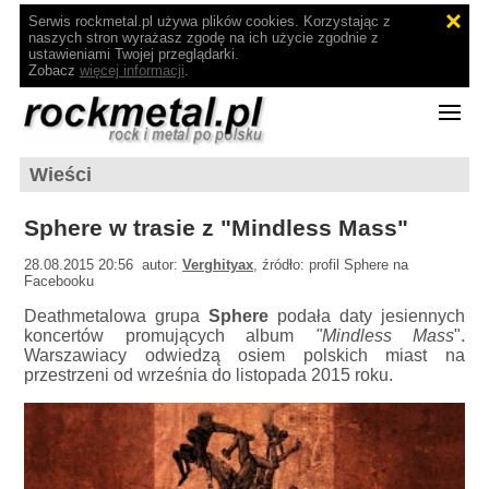
Serwis rockmetal.pl używa plików cookies. Korzystając z
naszych stron wyrażasz zgodę na ich użycie zgodnie z
ustawieniami Twojej przeglądarki.
Zobacz
więcej informacji
.
Wieści
Sphere w trasie z "Mindless Mass"
28.08.2015 20:56 autor:
Verghityax
, źródło: profil Sphere na
Facebooku
Deathmetalowa grupa
Sphere
podała daty jesiennych
koncertów promujących album
"Mindless Mass
".
Warszawiacy odwiedzą osiem polskich miast na
przestrzeni od września do listopada 2015 roku.