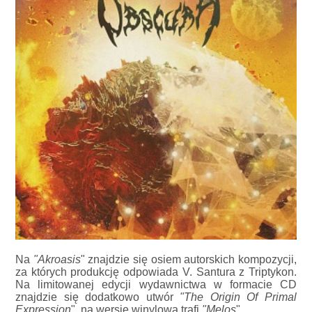
Na
"Akroasis
" znajdzie się osiem autorskich kompozycji,
za których produkcję odpowiada V. Santura z Triptykon.
Na limitowanej edycji wydawnictwa w formacie CD
znajdzie się dodatkowo utwór
"The Origin Of Primal
Expression
", na wersję winylową trafi
"Melos
".