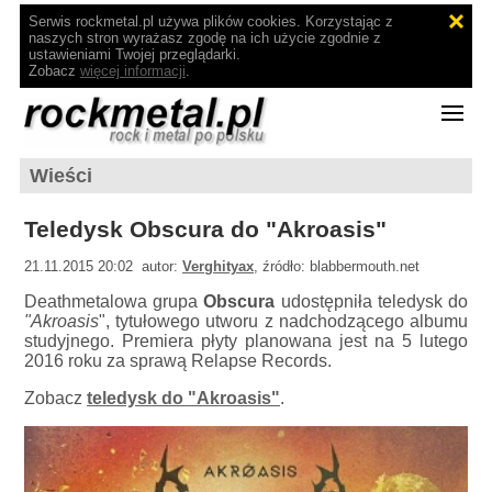
Serwis rockmetal.pl używa plików cookies. Korzystając z
naszych stron wyrażasz zgodę na ich użycie zgodnie z
ustawieniami Twojej przeglądarki.
Zobacz
więcej informacji
.
Wieści
Teledysk Obscura do "Akroasis"
21.11.2015 20:02 autor:
Verghityax
, źródło: blabbermouth.net
Deathmetalowa grupa
Obscura
udostępniła teledysk do
"Akroasis
", tytułowego utworu z nadchodzącego albumu
studyjnego. Premiera płyty planowana jest na 5 lutego
2016 roku za sprawą Relapse Records.
Zobacz
teledysk do "Akroasis"
.