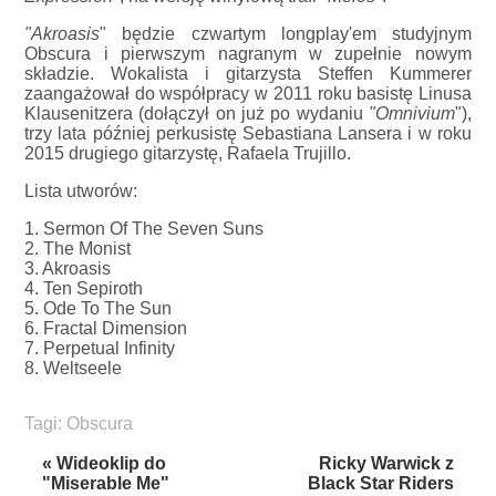
"Akroasis
" będzie czwartym longplay'em studyjnym
Obscura i pierwszym nagranym w zupełnie nowym
składzie. Wokalista i gitarzysta Steffen Kummerer
zaangażował do współpracy w 2011 roku basistę Linusa
Klausenitzera (dołączył on już po wydaniu
"Omnivium
"),
trzy lata później perkusistę Sebastiana Lansera i w roku
2015 drugiego gitarzystę, Rafaela Trujillo.
Lista utworów:
1. Sermon Of The Seven Suns
2. The Monist
3. Akroasis
4. Ten Sepiroth
5. Ode To The Sun
6. Fractal Dimension
7. Perpetual Infinity
8. Weltseele
Tagi:
Obscura
« Wideoklip do
Ricky Warwick z
"Miserable Me"
Black Star Riders