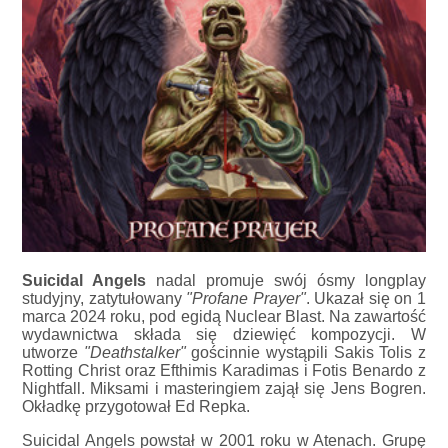
Suicidal Angels
nadal promuje swój ósmy longplay
studyjny, zatytułowany
"Profane Prayer"
. Ukazał się on 1
marca 2024 roku, pod egidą Nuclear Blast. Na zawartość
wydawnictwa składa się dziewięć kompozycji. W
utworze
"Deathstalker"
gościnnie wystąpili Sakis Tolis z
Rotting Christ oraz Efthimis Karadimas i Fotis Benardo z
Nightfall. Miksami i masteringiem zajął się Jens Bogren.
Okładkę przygotował Ed Repka.
Suicidal Angels powstał w 2001 roku w Atenach. Grupę