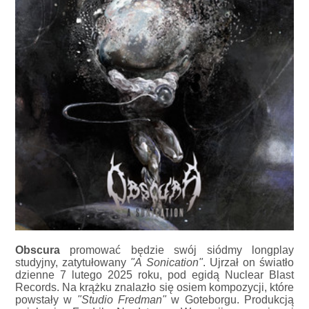
Obscura
promować będzie swój siódmy longplay
studyjny, zatytułowany
"A Sonication"
. Ujrzał on światło
dzienne 7 lutego 2025 roku, pod egidą Nuclear Blast
Records. Na krążku znalazło się osiem kompozycji, które
powstały w
"Studio Fredman"
w Goteborgu. Produkcją