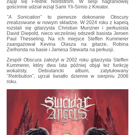
zajął się Fredrik Nordstrom. W sesji nagraniowej
gościnnie udział wziął Sami Yli-Sirnio z Kreator.
"A Sonication"
to pierwsze dokonanie Obscury
zrealizowane w nowym składzie. W 2024 roku z kapelą
rozstali się gitarzysta Christian Munzner i perkusista
David Diepold, nieco wcześniej odszedł basista Jeroen
Paul Thesseling. Na ich miejsce Steffen Kummerer
zaangażował Kevina Olasza na gitarze, Robina
Zielhorsta na basie i Jamesa Stewarta na perkusji.
Zespół Obscura założył w 2002 roku gitarzysta Steffen
Kummerer, który dwa lata później objął też funkcję
wokalisty. Debiutancki album, zatytułowany
"Retribution"
, ujrzał światło dzienne w sierpniu 2006
roku.