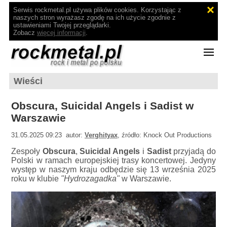
Serwis rockmetal.pl używa plików cookies. Korzystając z
naszych stron wyrażasz zgodę na ich użycie zgodnie z
ustawieniami Twojej przeglądarki.
Zobacz
więcej informacji
.
Wieści
Obscura, Suicidal Angels i Sadist w
Warszawie
31.05.2025 09:23 autor:
Verghityax
, źródło: Knock Out Productions
Zespoły
Obscura
,
Suicidal Angels
i
Sadist
przyjadą do
Polski w ramach europejskiej trasy koncertowej. Jedyny
występ w naszym kraju odbędzie się 13 września 2025
roku w klubie
"Hydrozagadka"
w Warszawie.