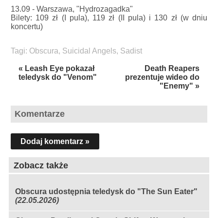
13.09 - Warszawa, "Hydrozagadka"
Bilety: 109 zł (I pula), 119 zł (II pula) i 130 zł (w dniu
koncertu)
Tagi:
Obscura
,
Suicidal Angels
,
Sadist
« Leash Eye pokazał
Death Reapers
teledysk do "Venom"
prezentuje wideo do
"Enemy" »
Komentarze
Dodaj komentarz »
Zobacz także
Obscura udostępnia teledysk do "The Sun Eater"
(22.05.2026)