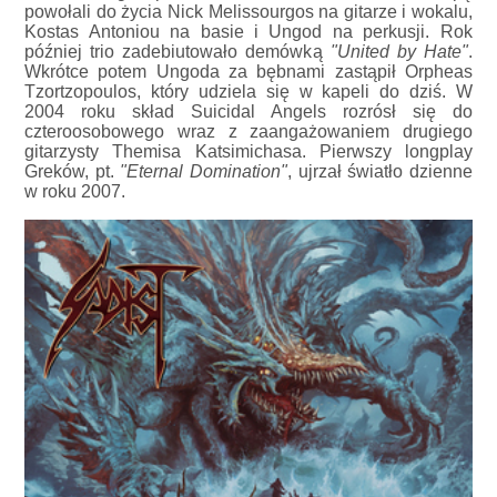
powołali do życia Nick Melissourgos na gitarze i wokalu,
Kostas Antoniou na basie i Ungod na perkusji. Rok
później trio zadebiutowało demówką
"United by Hate"
.
Wkrótce potem Ungoda za bębnami zastąpił Orpheas
Tzortzopoulos, który udziela się w kapeli do dziś. W
2004 roku skład Suicidal Angels rozrósł się do
czteroosobowego wraz z zaangażowaniem drugiego
gitarzysty Themisa Katsimichasa. Pierwszy longplay
Greków, pt.
"Eternal Domination"
, ujrzał światło dzienne
w roku 2007.