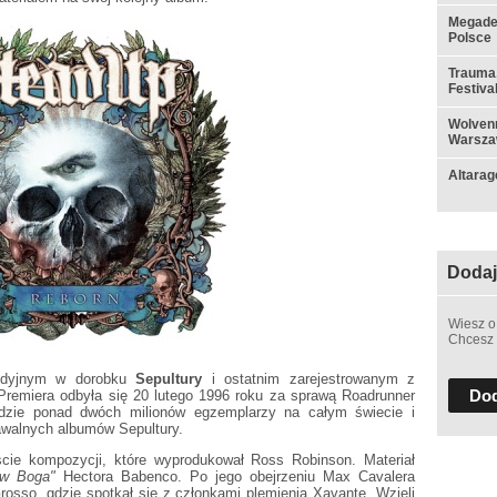
Megadet
Polsce
Trauma,
Festiva
Wolvenn
Warsza
Altarag
Dodaj
Wiesz o
Chcesz 
tudyjnym w dorobku
Sepultury
i ostatnim zarejestrowanym z
Dod
Premiera odbyła się 20 lutego 1996 roku za sprawą Roadrunner
adzie ponad dwóch milionów egzemplarzy na całym świecie i
awalnych albumów Sepultury.
cie kompozycji, które wyprodukował Ross Robinson. Materiał
w Boga"
Hectora Babenco. Po jego obejrzeniu Max Cavalera
Grosso, gdzie spotkał się z członkami plemienia Xavante. Wzięli