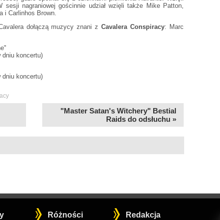
W sesji nagraniowej gościnnie udział wzięli także Mike Patton,
a i Carlinhos Brown.
 Cavalera dołączą muzycy znani z
Cavalera Conspiracy
: Marc
ne"
w dniu koncertu)
w dniu koncertu)
acy
"Master Satan's Witchery" Bestial
Raids do odsłuchu »
y
Różności
Redakcja