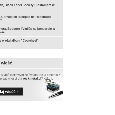
h, Black Label Society i Testament w
 Corruption i Sceptic na "MoonRise
l"
est, Bedsore i Vigljós na koncercie w
wie
e wydał album "Cogwheel"
 wieść
 czymś ciekawym ze świata rocka i metalu?
pisać wieści dla
rockmetal.pl
? Kliknij:
aj wieść »