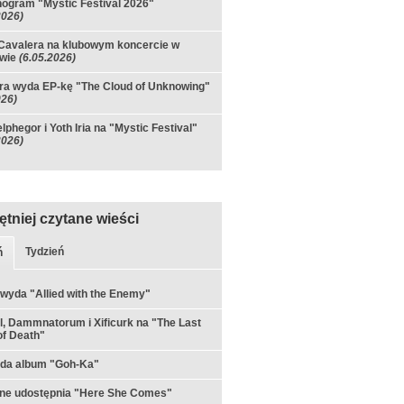
ogram "Mystic Festival 2026"
2026)
Cavalera na klubowym koncercie w
wie
(6.05.2026)
ra wyda EP-kę "The Cloud of Unknowing"
026)
lphegor i Yoth Iria na "Mystic Festival"
2026)
ętniej czytane wieści
Tydzień
ń
 wyda "Allied with the Enemy"
ul, Dammnatorum i Xificurk na "The Last
f Death"
yda album "Goh-Ka"
rne udostępnia "Here She Comes"