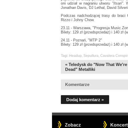
oni udział w nagraniu utworu
"Itsari"
. 
Jonathan Davis, DJ Lethal, David Silveri
Podczas nadchodzącej trasy do braci
Rizzo i Johny Chow.
23.11 - Warszawa, "Progresja Music Zo
Bilety: 129 zł (przedsprzedaż) i 140 zł (
24.11 - Poznań, "MTP 2"
Bilety: 129 zł (przedsprzedaż) i 140 zł (
Tagi:
Headup
,
Sepultura
,
Cavalera Conspir
« Teledysk do "Now That We're
Dead" Metalliki
Komentarze
Dodaj komentarz »
Zobacz
Koncert