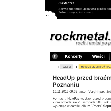
Ciasteczka
Serwis rockmetal.pl używa plików coo
Zobacz
więcej informacji
.
Koncerty
Wieści
Wieści
HeadUp przed braćmi Ca
HeadUp przed braćmi
Poznaniu
19.11.2016 09:32 autor:
Verghityax
, źr
Formacja
HeadUp
wystąpi przed brać
które odbędą się 23 listopada 2016 rok
wykonują w całości album
"Roots"
Sepu