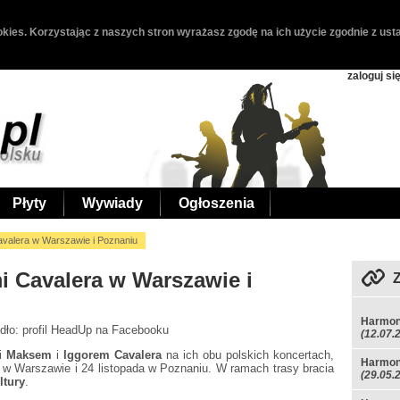
kies. Korzystając z naszych stron wyrażasz zgodę na ich użycie zgodnie z usta
zaloguj si
Płyty
Wywiady
Ogłoszenia
valera w Warszawie i Poznaniu
 Cavalera w Warszawie i
Harmon
ódło: profil HeadUp na Facebooku
(12.07.
mi
Maksem
i
Iggorem Cavalera
na ich obu polskich koncertach,
Harmon
u w Warszawie i 24 listopada w Poznaniu. W ramach trasy bracia
(29.05.
ltury
.