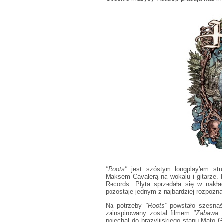
"Roots"
jest szóstym longplay'em s
Maksem Cavalerą na wokalu i gitarze. 
Records. Płyta sprzedała się w nakł
pozostaje jednym z najbardziej rozpozn
Na potrzeby
"Roots"
powstało szesnaś
zainspirowany został filmem
"Zabawa 
pojechał do brazylijskiego stanu Mato 