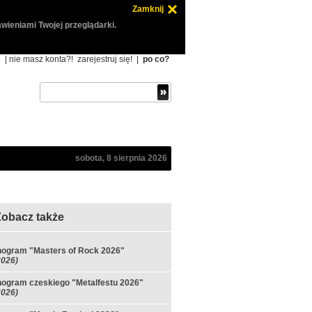
Zamknij
wieniami Twojej przeglądarki.
ę
| nie masz konta?!
zarejestruj się!
|
po co?
sobota, 8 sierpnia 2026
Zobacz także
ogram "Masters of Rock 2026"
2026)
ogram czeskiego "Metalfestu 2026"
2026)