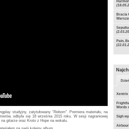
Harmon
(18.05.
Bracia 
Warsza
Sepultu
(2.03.2
Pain, Be
(22.01.
Najch
Dzie
Xentrix
Frightf
Words o
ngplay studyjny, zatytułowany
"Reborn"
. Premiera materiału, na
umerów, odbyła się 18 września 2015 roku. W sesji nagraniowej
Sigh w
t na gitarze oraz Kroto z Hope na wokalu.
Airbou
eriałem na swój kolejny album.