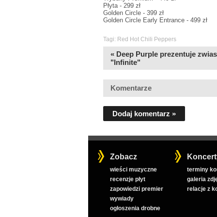
Płyta - 299 zł
Golden Circle - 399 zł
Golden Circle Early Entrance - 499 zł
Tagi:
Red Hot Chili Peppers
« Deep Purple prezentuje zwia
"Infinite"
Komentarze
Dodaj komentarz »
Zobacz
Koncert
wieści muzyczne
terminy k
recenzje płyt
galeria zdj
zapowiedzi premier
relacje z 
wywiady
ogłoszenia drobne