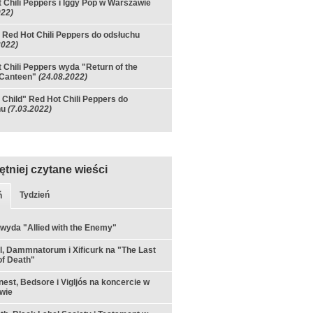
 Chili Peppers i Iggy Pop w Warszawie
022)
 Red Hot Chili Peppers do odsłuchu
2022)
 Chili Peppers wyda "Return of the
Canteen"
(24.08.2022)
 Child" Red Hot Chili Peppers do
hu
(7.03.2022)
ętniej czytane wieści
Tydzień
ń
 wyda "Allied with the Enemy"
ul, Dammnatorum i Xificurk na "The Last
f Death"
est, Bedsore i Vigljós na koncercie w
wie