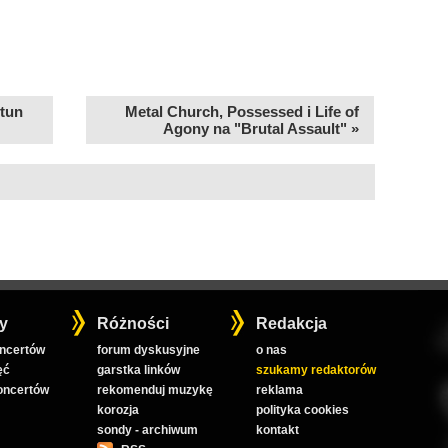
stun
Metal Church, Possessed i Life of
Agony na "Brutal Assault" »
y
Różności
Redakcja
oncertów
forum dyskusyjne
o nas
ęć
garstka linków
szukamy redaktorów
koncertów
rekomenduj muzykę
reklama
korozja
polityka cookies
sondy - archiwum
kontakt