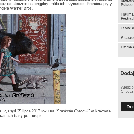
Megadet
z ostatecznie na longplay trafiło ich trzynaście. Premiera płyty
Polsce
nderą Warner Bros.
Trauma,
Festiva
Taake w
Altarag
Emma Ru
Dodaj
Wiesz o
Chcesz 
Dod
 wystąpi 25 lipca 2017 roku na
"Stadionie Cracovii"
w Krakowie.
 ramach trasy po Europie.