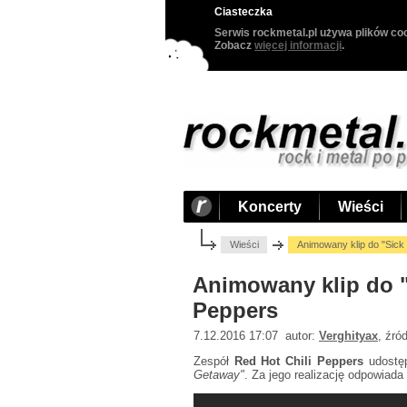
Ciasteczka
Serwis rockmetal.pl używa plików coo
Zobacz
więcej informacji
.
Koncerty
Wieści
Wieści
Animowany klip do "Sick
Animowany klip do "
Peppers
7.12.2016 17:07 autor:
Verghityax
, źró
Zespół
Red Hot Chili Peppers
udostęp
Getaway"
. Za jego realizację odpowiad