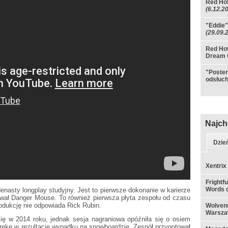
Red Hot
(6.12.2
"Eddie"
(29.09.
Red Hot
Dream 
"Poster
odsłuc
Najch
Dzie
Xentrix
Frightf
Words o
denasty longplay studyjny. Jest to pierwsze dokonanie w karierze
ował Danger Mouse. To również pierwsza płyta zespołu od czasu
rodukcję nie odpowiada Rick Rubin.
Wolvenn
Warsza
ię w 2014 roku, jednak sesja nagraniowa opóźniła się o osiem
 rękę w rezultacie wypadku na snowboardzie. Zespół przygotował