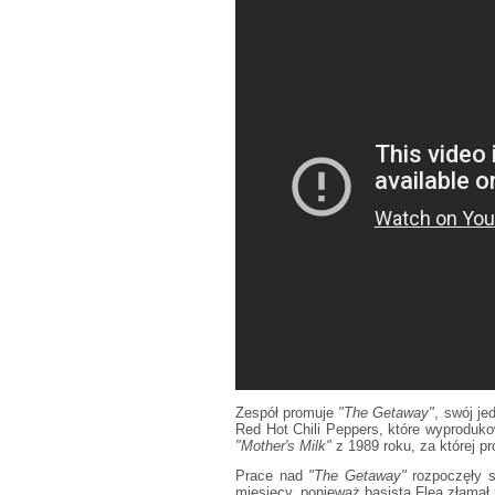
Zespół promuje
"The Getaway"
, swój je
Red Hot Chili Peppers, które wyproduk
"Mother's Milk"
z 1989 roku, za której p
Prace nad
"The Getaway"
rozpoczęły s
miesięcy, ponieważ basista Flea złamał