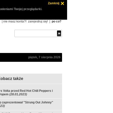
Zamknij
wieniami Twojej przeglądarki.
ę
| nie masz konta?!
zarejestruj się!
|
po co?
piątek, 7 sierpnia 2026
Zobacz także
s Volta przed Red Hot Chili Peppers i
Popem
(28.01.2023)
p zaprezentował "Strung Out Johnny"
023)