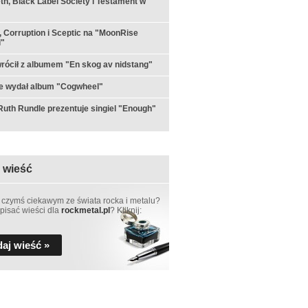
h, Black Label Society i Testament w
 Corruption i Sceptic na "MoonRise
l"
rócił z albumem "En skog av nidstang"
e wydał album "Cogwheel"
th Rundle prezentuje singiel "Enough"
 wieść
 czymś ciekawym ze świata rocka i metalu?
pisać wieści dla
rockmetal.pl
? Kliknij:
aj wieść »