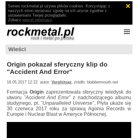
Serwis rockmetal.pl używa plików cookies. Korzystając z
naszych stron wyrażasz zgodę na ich użycie zgodnie z
ustawieniami Twojej przeglądarki.
Zobacz
więcej informacji
.
Wieści
Origin pokazał sferyczny klip do
"Accident And Error"
18.05.2017 12:22 autor:
Verghityax
, źródło: blabbermouth.net
Formacja
Origin
zaprezentowała sferyczny teledysk do
utworu
"Accident And Error"
z nadchodzącego albumu
studyjnego, pt.
"Unparalleled Universe"
. Płyta ukaże się
30 czerwca 2017 roku za sprawą Agonia Records w
Europie i Nuclear Blast w Ameryce Północnej.