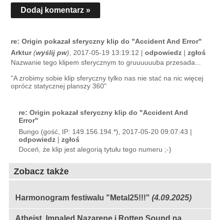
Dodaj komentarz »
re: Origin pokazał sferyczny klip do "Accident And Error"
Arktur
(
wyślij pw
)
, 2017-05-19 13:19:12 |
odpowiedz
|
zgłoś
Nazwanie tego klipem sferycznym to gruuuuuuba przesada...
"A zrobimy sobie klip sferyczny tylko nas nie stać na nic więcej
oprócz statycznej planszy 360"
re: Origin pokazał sferyczny klip do "Accident And
Error"
Bungo (gość, IP: 149.156.194.*), 2017-05-20 09:07:43 |
odpowiedz
|
zgłoś
Doceń, że klip jest alegorią tytułu tego numeru ;-)
Zobacz także
Harmonogram festiwalu "Metal25!!!"
(4.09.2025)
Atheist, Impaled Nazarene i Rotten Sound na