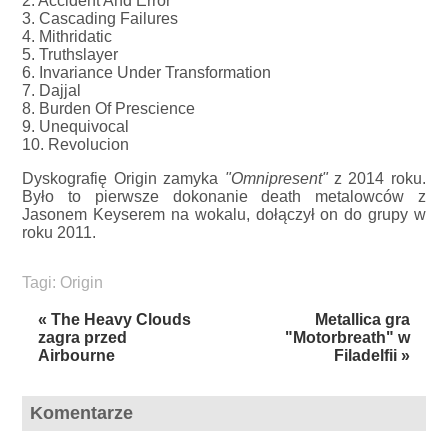
2. Accident And Error
3. Cascading Failures
4. Mithridatic
5. Truthslayer
6. Invariance Under Transformation
7. Dajjal
8. Burden Of Prescience
9. Unequivocal
10. Revolucion
Dyskografię Origin zamyka
"Omnipresent"
z 2014 roku.
Było to pierwsze dokonanie death metalowców z
Jasonem Keyserem na wokalu, dołączył on do grupy w
roku 2011.
Tagi:
Origin
« The Heavy Clouds
Metallica gra
zagra przed
"Motorbreath" w
Airbourne
Filadelfii »
Komentarze