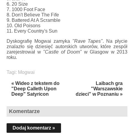
6. 20 Size
7. 1000 Foot Face
8. Don't Believe The Fife
9. Battered At A Scramble
10. Old Poisons
11. Every Country's Sun
Dyskografię Mogwai zamyka
"Rave Tapes"
. Na płycie
znalazło się dziesięć autorskich utworów, które zespół
zarejestrował w
"Castle of Doom"
w Glasgow w 2013
roku.
Tagi:
Mogwai
« Wideo z tekstem do
Laibach gra
"Deep Calleth Upon
"Warszawskie
Deep" Satyricon
dzieci" w Poznaniu »
Komentarze
Dodaj komentarz »