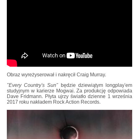
Obraz wyreżyserował i nakręcił Craig Murray.
"Every Country's Sun"
będzie dziewiątym longplay'em
studyjnym w karierze Mogwai. Za produkcję odpowiada
Dave Fridmann. Płyta ujrzy światło dzienne 1 września
2017 roku nakładem Rock Action Records.