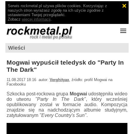
Serwis rockmetal.pl używa plików cookies. Korzystając z
naszych stron wyrażasz zgodę na ich użycie zgodnie z
ustawieniami Twojej przeglądarki.
Zobacz
więcej informacji
.
Wieści
Mogwai wypuścił teledysk do "Party In
The Dark"
11.08.2017 18:16 autor:
Verghityax
, źródło: profil Mogwai na
Facebooku
Szkocka post-rockowa grupa
Mogwai
udostępniła wideo
do utworu
"Party In The Dark"
, który wcześniej
opublikowany został w formacie audio. Kompozycja
znajdzie się na nadchodzącym albumie studyjnym,
zatytułowanym
"Every Country's Sun"
.