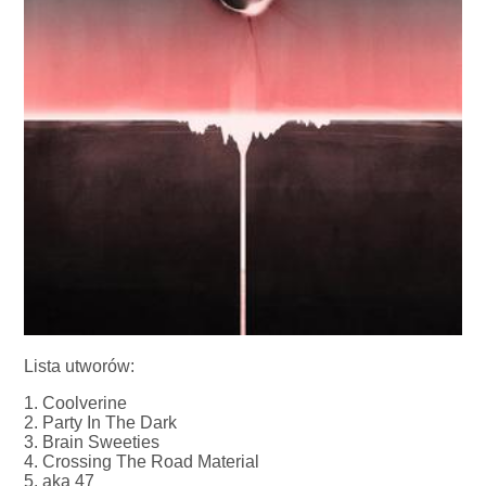
Lista utworów:
1. Coolverine
2. Party In The Dark
3. Brain Sweeties
4. Crossing The Road Material
5. aka 47