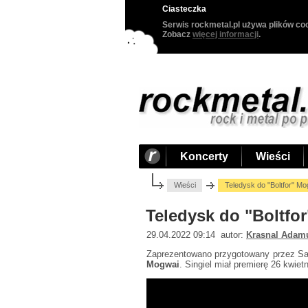
Ciasteczka
Serwis rockmetal.pl używa plików coo
Zobacz
więcej informacji
.
Koncerty
Wieści
Wieści
Teledysk do "Boltfor" Mo
Teledysk do "Boltfo
29.04.2022 09:14 autor:
Krasnal Adam
Zaprezentowano przygotowany przez Sa
Mogwai
. Singiel miał premierę 26 kwiet