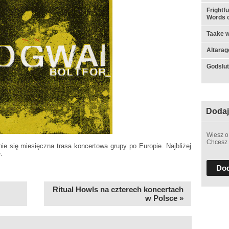
Frightf
Words o
Taake w
Altarag
Godslut 
Dodaj
Wiesz o
Chcesz 
ie się miesięczna trasa koncertowa grupy po Europie. Najbliżej
.
Dod
Ritual Howls na czterech koncertach
w Polsce »