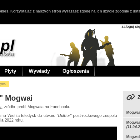
kies. Korzystając z naszych stron wyrażasz zgodę na ich użycie zgodnie z usta
zaloguj si
Płyty
Wywiady
Ogłoszenia
gwai
r" Mogwai
u
, źródło: profil Mogwaia na Facebooku
Mogwai
ma Wiehla teledysk do utworu
"Boltfor"
post-rockowego zespołu
nia 2022 roku.
Mogwai 
(11.04.
Mogwai 