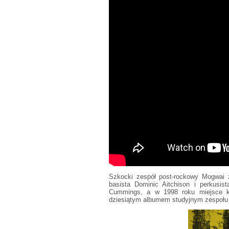
Szkocki zespół post-rockowy Mogwai za
basista Dominic Aitchison i perkusis
Cummings, a w 1998 roku miejsce kl
dziesiątym albumem studyjnym zespołu 