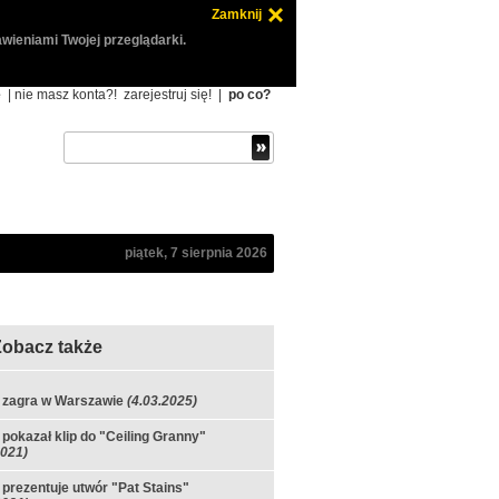
Zamknij
wieniami Twojej przeglądarki.
ę
| nie masz konta?!
zarejestruj się!
|
po co?
piątek, 7 sierpnia 2026
Zobacz także
 zagra w Warszawie
(4.03.2025)
pokazał klip do "Ceiling Granny"
2021)
prezentuje utwór "Pat Stains"