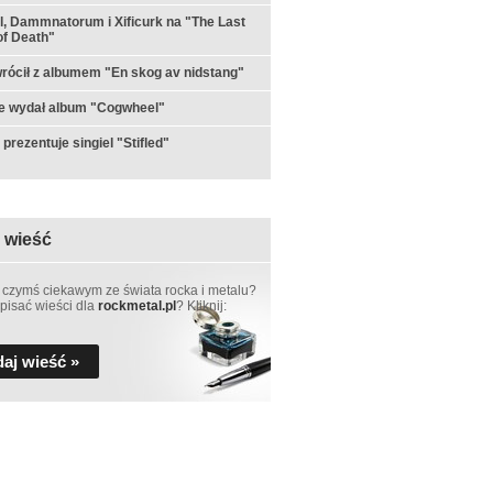
ul, Dammnatorum i Xificurk na "The Last
f Death"
rócił z albumem "En skog av nidstang"
e wydał album "Cogwheel"
prezentuje singiel "Stifled"
 wieść
 czymś ciekawym ze świata rocka i metalu?
pisać wieści dla
rockmetal.pl
? Kliknij:
aj wieść »