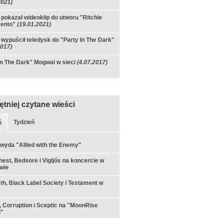
2021)
pokazał wideoklip do utworu "Ritchie
ento"
(19.01.2021)
wypuścił teledysk do "Party In The Dark"
2017)
In The Dark" Mogwai w sieci
(4.07.2017)
ętniej czytane wieści
Tydzień
ń
 wyda "Allied with the Enemy"
est, Bedsore i Vigljós na koncercie w
wie
h, Black Label Society i Testament w
 Corruption i Sceptic na "MoonRise
l"