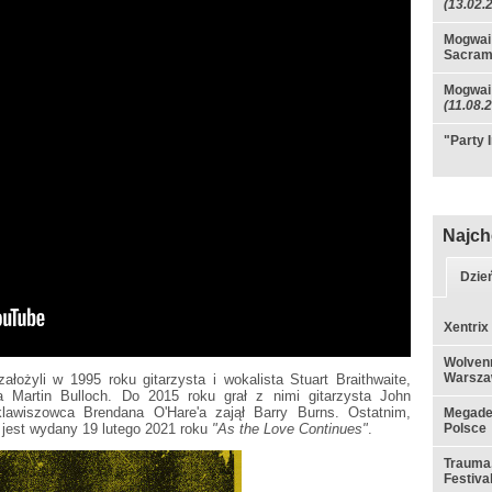
(13.02.
Mogwai 
Sacram
Mogwai 
(11.08.
"Party 
Najch
Dzie
Xentrix
Wolvenn
Warsza
łożyli w 1995 roku gitarzysta i wokalista Stuart Braithwaite,
ta Martin Bulloch. Do 2015 roku grał z nimi gitarzysta John
awiszowca Brendana O'Hare'a zajął Barry Burns. Ostatnim,
Megadet
jest wydany 19 lutego 2021 roku
"As the Love Continues"
.
Polsce
Trauma,
Festiva