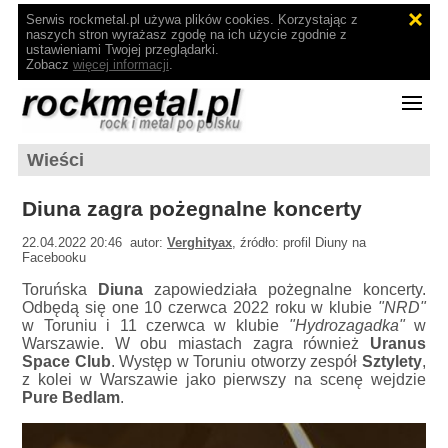
Serwis rockmetal.pl używa plików cookies. Korzystając z
naszych stron wyrażasz zgodę na ich użycie zgodnie z
ustawieniami Twojej przeglądarki.
Zobacz
więcej informacji
.
Wieści
Diuna zagra pożegnalne koncerty
22.04.2022 20:46 autor:
Verghityax
, źródło: profil Diuny na
Facebooku
Toruńska
Diuna
zapowiedziała pożegnalne koncerty.
Odbędą się one 10 czerwca 2022 roku w klubie
"NRD"
w Toruniu i 11 czerwca w klubie
"Hydrozagadka"
w
Warszawie. W obu miastach zagra również
Uranus
Space Club
. Występ w Toruniu otworzy zespół
Sztylety
,
z kolei w Warszawie jako pierwszy na scenę wejdzie
Pure Bedlam
.