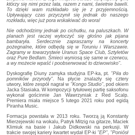
którzy się nimi przez lata, razem z nami, świetnie bawili.
To dzięki wam rozkładało się je z przyjemnością.
Upływający czas przyczynił się jednak do naszego
rozkładu, więc już pora wskakiwać do wora!
Nie odchodzimy jednak po cichutku, na paluszkach. W
planach jest raczej wytoczyć się głośno jak pijana
bambaryła. Serdecznie zapraszamy na koncerty
pożegnalne, które odbędą się w Toruniu i Warszawie.
Zagramy w towarzystwie Uranus Space Club, Sztyletów
oraz Pure Bedlam. Śmieci wyniosą się same w czerwcu,
a wy możecie wpaść i poobserwować to dziwowisko"
.
Dyskografię Diuny zamyka studyjna EP-ka, pt.
"Piła do
pomników przyrody"
. Na płycie znalazły się cztery
utwory, które zespół nagrał w
"Kongo Studio"
, pod okiem
Jacka Stasiaka. W kompozycji tytułowej partię saksofonu
wykonał gościnnie Jan Wawrzyniak z Red Scalp.
Premiera miała miejsce 5 lutego 2021 roku pod egidą
Piranha Music.
Formacja powstała w 2013 roku. Tworzą ją Konstanty
Mierzejewski na wokalu, Patryk Mitzig na gitarze, Maciek
Klimiuk na basie i Jakub Didkowski na perkusji. W
trakcie swojej kariery kwartet wydał EP-ki
"EP"
,
"Poniósł