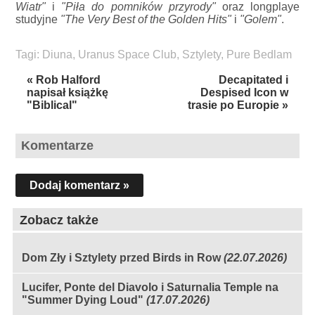
Wiatr"
i
"Piła do pomników przyrody"
oraz longplaye
studyjne
"The Very Best of the Golden Hits"
i
"Golem"
.
Tagi:
Diuna
,
Uranus Space Club
,
Sztylety
,
Pure Bedlam
« Rob Halford
Decapitated i
napisał książkę
Despised Icon w
"Biblical"
trasie po Europie »
Komentarze
Dodaj komentarz »
Zobacz także
Dom Zły i Sztylety przed Birds in Row
(22.07.2026)
Lucifer, Ponte del Diavolo i Saturnalia Temple na
"Summer Dying Loud"
(17.07.2026)