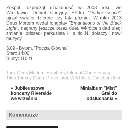
Zespół rozpoczął działalność w 2008 roku we
Wrocławiu. Debiut studyjny, EP-ka
"Darknessence"
,
ujrzał światło dzienne trzy lata później. W roku 2013
Deus Mortem wydał longplay
"Emanations of the Black
Light"
, nagrany jeszcze przez duet. Wkrótce skład uległ
zmianie: odszedł perkusista I., a do N. dołączyli nowi
muzycy.
3.09 - Bytom, "Poczta Główna"
Start: 14:00
Bilety: 110 zł
Tagi:
Deus Mortem
,
Bombers
,
Infernal War
,
Sexmag
,
Titus Tommy Gunn
,
Prosecutor
,
Witchfuck
,
Dimidium Mei
« Jubileuszowe
Minialbum "Mist"
koncerty Riverside
Grai do
we wrześniu
odsłuchania »
Komentarze