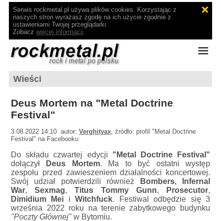
Serwis rockmetal.pl używa plików cookies. Korzystając z
naszych stron wyrażasz zgodę na ich użycie zgodnie z
ustawieniami Twojej przeglądarki.
Zobacz
więcej informacji
.
Wieści
Deus Mortem na "Metal Doctrine
Festival"
3.08.2022 14:10 autor:
Verghityax
, źródło: profil "Metal Doctrine
Festival" na Facebooku
Do składu czwartej edycji
"Metal Doctrine Festival"
dołączył
Deus Mortem
. Ma to być ostatni występ
zespołu przed zawieszeniem działalności koncertowej.
Swój udział potwierdzili również
Bombers
,
Infernal
War
,
Sexmag
,
Titus Tommy Gunn
,
Prosecutor
,
Dimidium Mei
i
Witchfuck
. Festiwal odbędzie się 3
września 2022 roku na terenie zabytkowego budynku
"Poczty Głównej"
w Bytomiu.