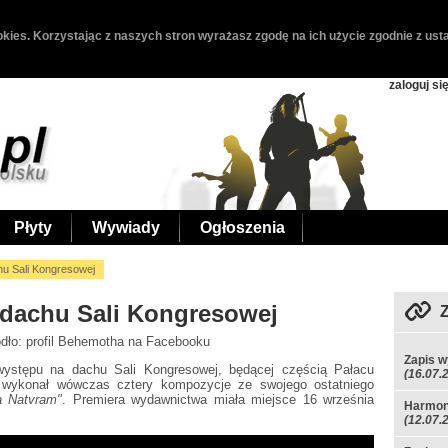
kies. Korzystając z naszych stron wyrażasz zgodę na ich użycie zgodnie z usta
zaloguj si
Płyty
Wywiady
Ogłoszenia
hu Sali Kongresowej
 dachu Sali Kongresowej
ódło: profil Behemotha na Facebooku
Zapis w
występu na dachu Sali Kongresowej, będącej częścią Pałacu
(16.07.
 wykonał wówczas cztery kompozycje ze swojego ostatniego
a Natvram"
. Premiera wydawnictwa miała miejsce 16 września
Harmon
(12.07.