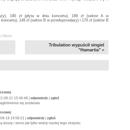
aży), 190 zł (płyta w dniu koncertu), 189 zł (sektor A w
 koncertu), 149 zł (sektor B w przedsprzedaży) i 170 zł (sektor B
o Others
w
Tribulation wypuścił singiel
"Hamartia" »
resowej
22-09-21 15:46:48 |
odpowiedz
|
zgłoś
agłośnienia się postarała.
resowej
2-09-19 19:58:21 |
odpowiedz
|
zgłoś
ą duszę i serce jak tylko widzę nazwę tego zespołu.