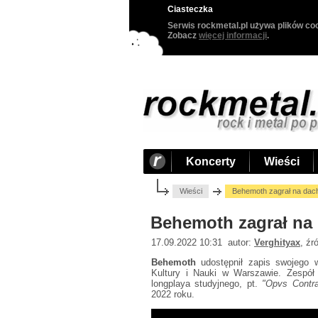
Ciasteczka
Serwis rockmetal.pl używa plików coo
Zobacz
więcej informacji
.
Koncerty
Wieści
Wieści
Behemoth zagrał na dac
Behemoth zagrał na
17.09.2022 10:31 autor:
Verghityax
, źr
Behemoth
udostępnił zapis swojego 
Kultury i Nauki w Warszawie. Zespół
longplaya studyjnego, pt.
"Opvs Contr
2022 roku.