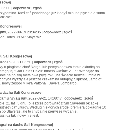
resowej
2:36:00 |
odpowiedz
|
zgłoś
ypomina. Ktoś coś podobnego już kiedyś miał na płycie ale sama
adzicie?
i Kongresowej
 pw
)
, 2022-09-19 23:34:35 |
odpowiedz
|
zgłoś
od Hates Us All" Slayera?
hu Sali Kongresowej
 2022-09-20 21:03:50 |
odpowiedz
|
zgłoś
owy o plagiacie choć Nergal lub pomysłodawca tamtą okładką na
drogą tej "God Hates Us All" minęło właśnie 21 lat. Wracając do
nie na polską metalową płytę roku, na świecie będzie u mnie w
ż chyba wyszły ale jeszcze czekam na Autopsy, Slipknot, Lamb of
, nowy zespół Mike'a Pattona i Dave'a Lombardo.
na dachu Sali Kongresowej
Adamu
(
wyślij pw
)
, 2022-09-21 14:08:47 |
odpowiedz
|
zgłoś
ie, 21 lat i 5 dni. To jeszcze porównać z tym Slayerem okładkę
sthethica" Liturgy. Według niektórych źródeł premiera dokładnie 10
eń po Slayerze, ale to chyba nie pierwsze wydanie.
s już taki nowy nie jest.
grał na dachu Sali Kongresowej