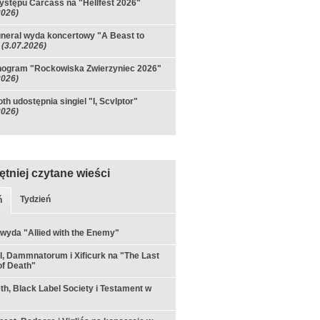
ystępu Carcass na "Hellfest 2026"
2026)
neral wyda koncertowy "A Beast to
(3.07.2026)
ogram "Rockowiska Zwierzyniec 2026"
2026)
h udostępnia singiel "I, Scvlptor"
2026)
ętniej czytane wieści
Tydzień
ń
 wyda "Allied with the Enemy"
ul, Dammnatorum i Xificurk na "The Last
f Death"
h, Black Label Society i Testament w