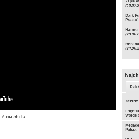
Zapis w
(10.07.
Dark Fu
Praise"
Harmon
(28.06.
Behemot
(24.06.
Najch
Dzie
Xentrix
Frightf
Words o
 Mania Studio.
Megadet
Polsce