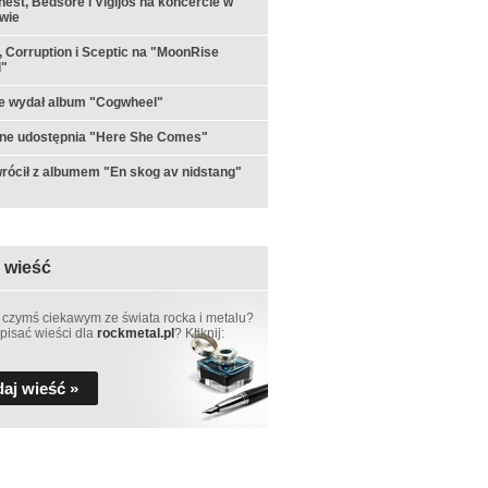
est, Bedsore i Vigljós na koncercie w
wie
 Corruption i Sceptic na "MoonRise
l"
e wydał album "Cogwheel"
rne udostępnia "Here She Comes"
rócił z albumem "En skog av nidstang"
 wieść
 czymś ciekawym ze świata rocka i metalu?
pisać wieści dla
rockmetal.pl
? Kliknij:
aj wieść »