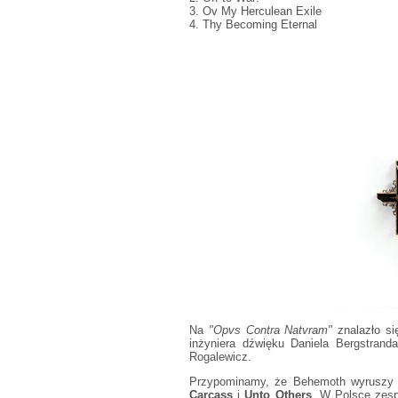
3. Ov My Herculean Exile
4. Thy Becoming Eternal
Na
"Opvs Contra Natvram"
znalazło si
inżyniera dźwięku Daniela Bergstrand
Rogalewicz.
Przypominamy, że Behemoth wyruszy 
Carcass
i
Unto Others
. W Polsce zesp