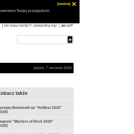
Zamknij
wieniami Twojej przeglądarki.
ę
| nie masz konta?!
zarejestruj się!
|
po co?
piątek, 7 sierpnia 2026
Zobacz także
ystępu Behemoth na "Hellfest 2026"
2026)
ogram "Masters of Rock 2026"
2026)