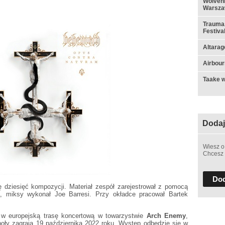
Wolvenn
Warsza
Trauma,
Festiva
Altarag
Airbou
Taake w
Dodaj
Wiesz o
Chcesz 
Dod
ę dziesięć kompozycji. Materiał zespół zarejestrował z pomocą
a, miksy wykonał Joe Barresi. Przy okładce pracował Bartek
w europejską trasę koncertową w towarzystwie
Arch Enemy
,
oły zagrają 19 października 2022 roku. Występ odbędzie się w