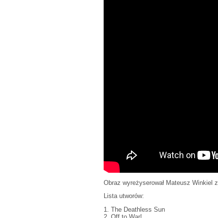
Obraz wyreżyserował Mateusz Winkiel z
Lista utworów:
1. The Deathless Sun
2. Off to War!