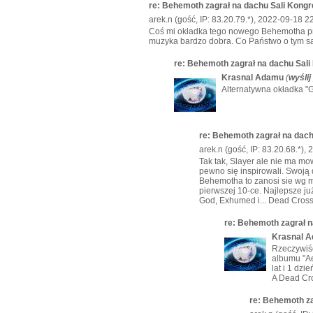
re: Behemoth zagrał na dachu Sali Kong
arek.n (gość, IP: 83.20.79.*), 2022-09-18 2
Coś mi okładka tego nowego Behemotha prz
muzyka bardzo dobra. Co Państwo o tym s
re: Behemoth zagrał na dachu Sal
Krasnal Adamu
(
wyślij
Alternatywna okładka "G
re: Behemoth zagrał na dac
arek.n (gość, IP: 83.20.68.*),
Tak tak, Slayer ale nie ma m
pewno się inspirowali. Swoją 
Behemotha to zanosi sie wg m
pierwszej 10-ce. Najlepsze ju
God, Exhumed i... Dead Cross
re: Behemoth zagrał 
Krasnal 
Rzeczywiśc
albumu "Ae
lat i 1 dzi
A Dead Cros
re: Behemoth za