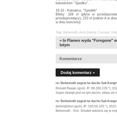
katowickim
"Spodku"
.
19.10 - Katowice, "Spodek"
Bilety: 169 zł (płyta w przedsprzed
przedsprzedaży), 210 zł (sektor A w dniu
w dniu koncertu)
Tagi:
Behemoth
,
Arch Enemy
,
Carcass
,
Unt
« In Flames wyda "Foregone" 
lutym
Komentarze
Dodaj komentarz »
re: Behemoth zagrał na dachu Sali Kong
Ronald Regan (gość, IP: 89.200.229.*), 20
Super dżwięk jest na tym dachu, ekipa od n
re: Behemoth zagrał na dachu Sali Kong
darknightion (gość, IP: 193.56.105.*), 202
Behemoth... Ech. Smutek wdziera się w moj