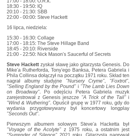
17:00 - 18:00: O.R.k.
18:30 - 19:50: IQ
20:10 - 21:30: SBB
22:00 - 00:00: Steve Hackett
16 lipca, niedziela:
15:30 - 16:30: Collage
17:00 - 18:15: The Steve Hillage Band
18:45 - 20:10: Riverside
21:00 - 22:50: Nick Mason's Saucerful of Secrets
Steve Hackett
zyskał sławę jako gitarzysta Genesis. Do
Mike'a Rutherforda, Tony'ego Banksa, Petera Gabriela i
Phila Collinsa dołączył na początku 1971 roku. Skład ten
nagrał albumy studyjne
"Nursery Cryme"
,
"Foxtrot"
,
"Selling England by the Pound"
i
"The Lamb Lies Down
on Broadway"
. Po odejściu Petera Gabriela muzyk
zarejestrował z Genesis jeszcze
"A Trick of the Tail"
i
"Wind & Wuthering"
. Opuścił grupę w 1977 roku, gdy do
wydania przygotowywany był koncertowy longplay
"Seconds Out"
.
Pierwszym albumem solowym Steve'a Hacketta był
"Voyage of the Acolyte"
z 1975 roku, a ostatnim jest
"Surrender of Silence"
2021 roku. Gitarzysta nagrywał