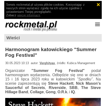
Serwis rockmetal.pl używa plików cookies. Korzystając z
naszych stron wyrażasz zgodę na ich użycie zgodnie z
ustawieniami Twojej przeglądarki.
Zobacz
więcej informacji
.
Wieści
Harmonogram katowickiego "Summer
Fog Festival"
30.05.2023 10:13 autor:
Verghityax
, źródło: Kubica Management
Organizator
"Summer Fog Festival"
podał
harmonogram wydarzenia. Odbędzie się ono w dniach
15 i 16 lipca 2023 roku w katowickim
"Spodku"
. Na
scenie zaprezentują się
Steve Hackett
,
Nick Mason's
Saucerful of Secrets
,
Riverside
,
SBB
,
The Steve
Hillage Band
,
Collage
,
Gong
,
O.R.k.
i
IQ
.