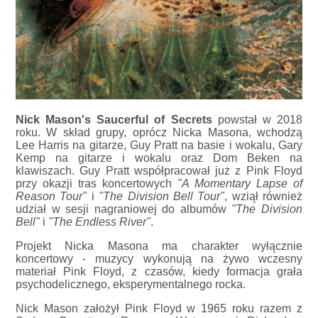
Nick Mason's Saucerful of Secrets
powstał w 2018
roku. W skład grupy, oprócz Nicka Masona, wchodzą
Lee Harris na gitarze, Guy Pratt na basie i wokalu, Gary
Kemp na gitarze i wokalu oraz Dom Beken na
klawiszach. Guy Pratt współpracował już z Pink Floyd
przy okazji tras koncertowych
"A Momentary Lapse of
Reason Tour"
i
"The Division Bell Tour"
, wziął również
udział w sesji nagraniowej do albumów
"The Division
Bell"
i
"The Endless River"
.
Projekt Nicka Masona ma charakter wyłącznie
koncertowy - muzycy wykonują na żywo wczesny
materiał Pink Floyd, z czasów, kiedy formacja grała
psychodelicznego, eksperymentalnego rocka.
Nick Mason założył Pink Floyd w 1965 roku razem z