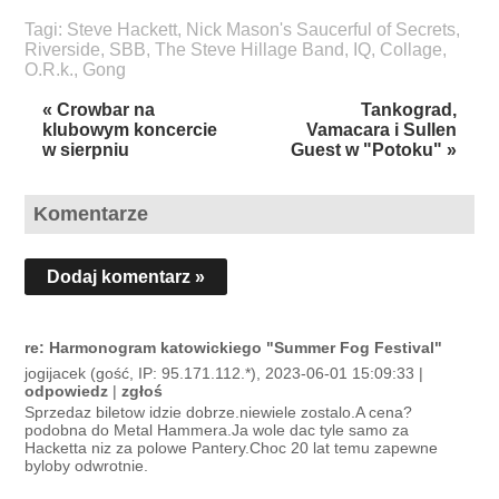
Tagi:
Steve Hackett
,
Nick Mason's Saucerful of Secrets
,
Riverside
,
SBB
,
The Steve Hillage Band
,
IQ
,
Collage
,
O.R.k.
,
Gong
« Crowbar na
Tankograd,
klubowym koncercie
Vamacara i Sullen
w sierpniu
Guest w "Potoku" »
Komentarze
Dodaj komentarz »
re: Harmonogram katowickiego "Summer Fog Festival"
jogijacek (gość, IP: 95.171.112.*), 2023-06-01 15:09:33 |
odpowiedz
|
zgłoś
Sprzedaz biletow idzie dobrze.niewiele zostalo.A cena?
podobna do Metal Hammera.Ja wole dac tyle samo za
Hacketta niz za polowe Pantery.Choc 20 lat temu zapewne
byloby odwrotnie.