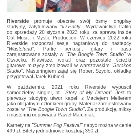
Riverside
promuje obecnie swój ósmy longplay
studyjny, zatytułowany
"ID.Entity"
. Wydawnictwo trafiło
do sprzedaży 20 stycznia 2023 roku, za sprawą Inside
Out Music i Mystic Production. W czerwcu 2022 roku
Riverside rozpoczął sesję nagraniową do następcy
"Wasteland"
. Partie perkusji, gitary i basu
zarejestrowane zostały w
"The Boogie Town Studio"
w
Otwocku. Klawisze, wokal oraz pozostałe ścieżki
gitarowe muzycy zrealizowali w warszawskim
"Serakos
Studio"
. Masteringiem zajął się Robert Szydło, okładkę
przygotował Jarek Kubicki.
W październiku 2021 roku Riverside wypuścił
samodzielny singiel, pt.
"Story of My Dream"
. Jest to
pierwszy studyjny utwor kapeli z Maciejem Mellerem
jako oficjalnym członkiem grupy. Materiał zarejestrowany
został w
"The Boogie Town Studio"
. Za produkcję, miksy
i mastering odpowiada Paweł Marciniak.
Karnety na
"Summer Fog Festival"
nabyć można w cenie
499 zł. Bilety jednodniowe kosztują 350 zł.