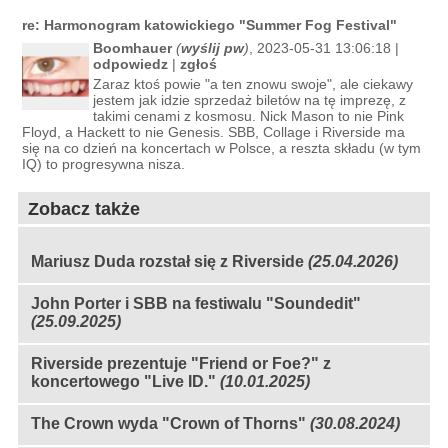
re: Harmonogram katowickiego "Summer Fog Festival"
Boomhauer
(
wyślij pw
)
, 2023-05-31 13:06:18 |
odpowiedz
|
zgłoś
Zaraz ktoś powie "a ten znowu swoje", ale ciekawy
jestem jak idzie sprzedaż biletów na tę imprezę, z
takimi cenami z kosmosu. Nick Mason to nie Pink
Floyd, a Hackett to nie Genesis. SBB, Collage i Riverside ma
się na co dzień na koncertach w Polsce, a reszta składu (w tym
IQ) to progresywna nisza.
Zobacz także
Mariusz Duda rozstał się z Riverside
(25.04.2026)
John Porter i SBB na festiwalu "Soundedit"
(25.09.2025)
Riverside prezentuje "Friend or Foe?" z
koncertowego "Live ID."
(10.01.2025)
The Crown wyda "Crown of Thorns"
(30.08.2024)