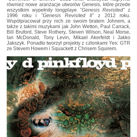
również nowe aranżacje utworów Genesis, które przede
wszystkim wypełniły longplaye
"Genesis Revisited"
z
1996 roku i
"Genesis Revisited II"
z 2012 roku.
Współpracował przy nich ze swoim bratem Johnem, a
także z takimi muzykami jak John Wetton, Paul Carrack,
Bill Bruford, Steve Rothery, Steven Wilson, Neal Morse,
Ian McDonald, Tony Levin, Mikael Akerfeldt i Jakko
Jakszyk. Ponadto tworzył projekty z członkami Yes: GTR
ze Stevem Howem i Squackett z Chrisem Squirem.