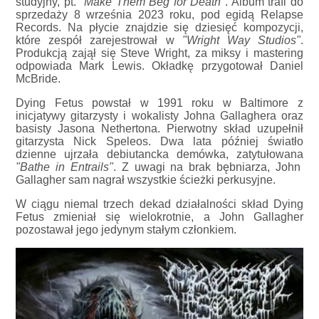
studyjny, pt.
"Make Them Beg for Death"
. Album trafi do
sprzedaży 8 września 2023 roku, pod egidą Relapse
Records. Na płycie znajdzie się dziesięć kompozycji,
które zespół zarejestrował w
"Wright Way Studios"
.
Produkcją zajął się Steve Wright, za miksy i mastering
odpowiada Mark Lewis. Okładkę przygotował Daniel
McBride.
Dying Fetus powstał w 1991 roku w Baltimore z
inicjatywy gitarzysty i wokalisty Johna Gallaghera oraz
basisty Jasona Nethertona. Pierwotny skład uzupełnił
gitarzysta Nick Speleos. Dwa lata później światło
dzienne ujrzała debiutancka demówka, zatytułowana
"Bathe in Entrails"
. Z uwagi na brak bębniarza, John
Gallagher sam nagrał wszystkie ścieżki perkusyjne.
W ciągu niemal trzech dekad działalności skład Dying
Fetus zmieniał się wielokrotnie, a John Gallagher
pozostawał jego jedynym stałym członkiem.