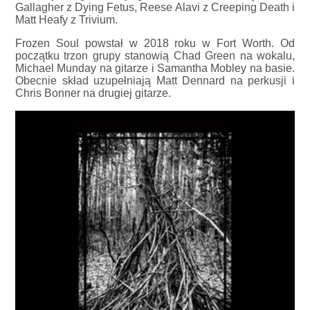
Gallagher z Dying Fetus, Reese Alavi z Creeping Death i
Matt Heafy z Trivium.
Frozen Soul powstał w 2018 roku w Fort Worth. Od
początku trzon grupy stanowią Chad Green na wokalu,
Michael Munday na gitarze i Samantha Mobley na basie.
Obecnie skład uzupełniają Matt Dennard na perkusji i
Chris Bonner na drugiej gitarze.