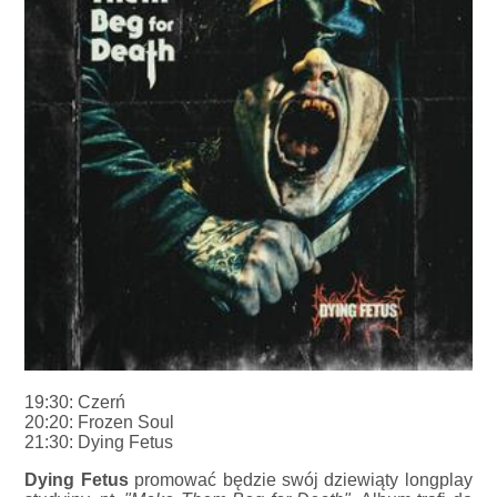
19:30: Czerń
20:20: Frozen Soul
21:30: Dying Fetus
Dying Fetus
promować będzie swój dziewiąty longplay