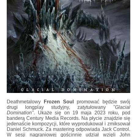
Deathmetalowy
Frozen Soul
promować będzie swój
drugi longplay studyjny, zatytułowany
"Glacial
Domination"
. Ukaże się on 19 maja 2023 roku, pod
banderą Century Media Records. Na płycie znajdzie się
jedenaście kompozycji, które wyprodukował i zmiksował
Daniel Schmuck. Za mastering odpowiada Jack Control.
W sesji nagraniowej gościnnie udział wzięli John