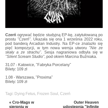
Czerń
ogrywać będzie studyjną EP-kę, zatytułowaną po
prostu
"Czerń"
. Ukazała się ona 1 września 2022 roku,
pod banderą Arcadian Industry. Na EP-ce znalazło się
pięć kompozycji, w tym nowa wersja utworu
"Nie ze
skały a ze strachu"
. Sesja nagraniowa odbyła się w
"Silent Scream Studio"
, pod okiem Marcina Buźniaka.
31.07 - Katowice, "Fabryka Porcelany"
Bilety: 109 zł
1.08 - Warszawa, "Proxima"
Bilety: 109 zł
Tagi:
Dying Fetus
,
Frozen Soul
,
Czerń
« Cro-Mags w
Outer Heaven
sierpniu w
udostępnia "Infinite