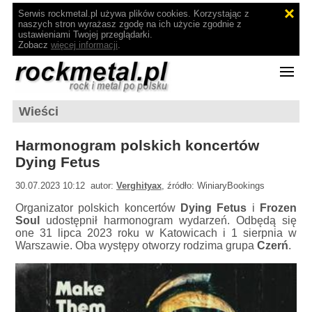
Serwis rockmetal.pl używa plików cookies. Korzystając z
naszych stron wyrażasz zgodę na ich użycie zgodnie z
ustawieniami Twojej przeglądarki.
Zobacz
więcej informacji
.
Wieści
Harmonogram polskich koncertów
Dying Fetus
30.07.2023 10:12 autor:
Verghityax
, źródło: WiniaryBookings
Organizator polskich koncertów
Dying Fetus
i
Frozen
Soul
udostępnił harmonogram wydarzeń. Odbędą się
one 31 lipca 2023 roku w Katowicach i 1 sierpnia w
Warszawie. Oba występy otworzy rodzima grupa
Czerń
.