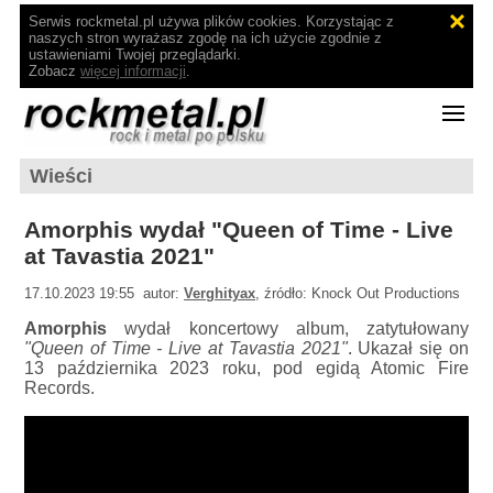
Serwis rockmetal.pl używa plików cookies. Korzystając z
naszych stron wyrażasz zgodę na ich użycie zgodnie z
ustawieniami Twojej przeglądarki.
Zobacz
więcej informacji
.
Wieści
Amorphis wydał "Queen of Time - Live
at Tavastia 2021"
17.10.2023 19:55 autor:
Verghityax
, źródło: Knock Out Productions
Amorphis
wydał koncertowy album, zatytułowany
"Queen of Time - Live at Tavastia 2021"
. Ukazał się on
13 października 2023 roku, pod egidą Atomic Fire
Records.