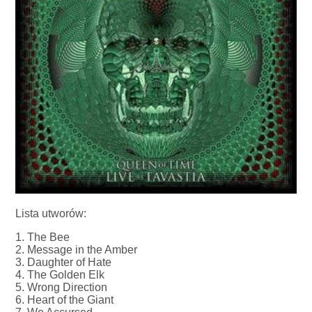
Lista utworów:
1. The Bee
2. Message in the Amber
3. Daughter of Hate
4. The Golden Elk
5. Wrong Direction
6. Heart of the Giant