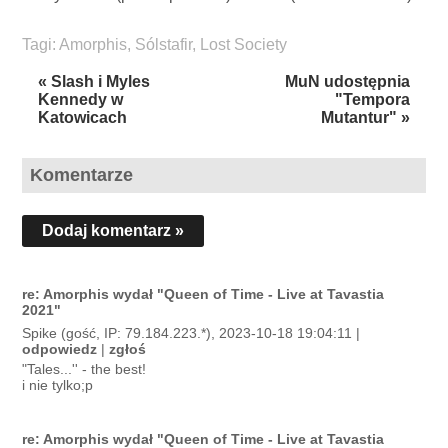
Tagi:
Amorphis
,
Sólstafir
,
Lost Society
« Slash i Myles
MuN udostępnia
Kennedy w
"Tempora
Katowicach
Mutantur" »
Komentarze
Dodaj komentarz »
re: Amorphis wydał "Queen of Time - Live at Tavastia
2021"
Spike (gość, IP: 79.184.223.*), 2023-10-18 19:04:11 |
odpowiedz
|
zgłoś
"Tales...'' - the best!
i nie tylko;p
re: Amorphis wydał "Queen of Time - Live at Tavastia