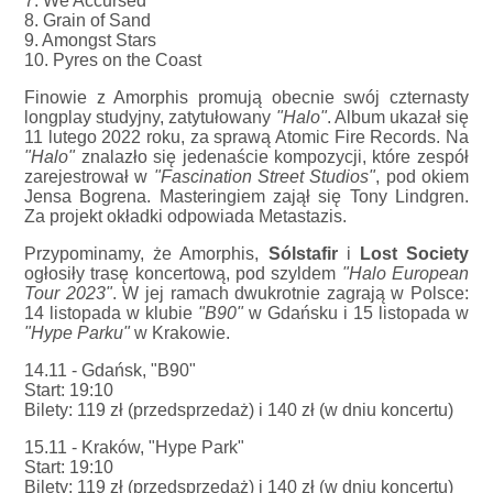
7. We Accursed
8. Grain of Sand
9. Amongst Stars
10. Pyres on the Coast
Finowie z Amorphis promują obecnie swój czternasty
longplay studyjny, zatytułowany
"Halo"
. Album ukazał się
11 lutego 2022 roku, za sprawą Atomic Fire Records. Na
"Halo"
znalazło się jedenaście kompozycji, które zespół
zarejestrował w
"Fascination Street Studios"
, pod okiem
Jensa Bogrena. Masteringiem zajął się Tony Lindgren.
Za projekt okładki odpowiada Metastazis.
Przypominamy, że Amorphis,
Sólstafir
i
Lost Society
ogłosiły trasę koncertową, pod szyldem
"Halo European
Tour 2023"
. W jej ramach dwukrotnie zagrają w Polsce:
14 listopada w klubie
"B90"
w Gdańsku i 15 listopada w
"Hype Parku"
w Krakowie.
14.11 - Gdańsk, "B90"
Start: 19:10
Bilety: 119 zł (przedsprzedaż) i 140 zł (w dniu koncertu)
15.11 - Kraków, "Hype Park"
Start: 19:10
Bilety: 119 zł (przedsprzedaż) i 140 zł (w dniu koncertu)