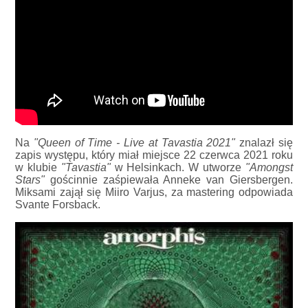
Na
"Queen of Time - Live at Tavastia 2021"
znalazł się
zapis występu, który miał miejsce 22 czerwca 2021 roku
w klubie
"Tavastia"
w Helsinkach. W utworze
"Amongst
Stars"
gościnnie zaśpiewała Anneke van Giersbergen.
Miksami zajął się Miiro Varjus, za mastering odpowiada
Svante Forsback.