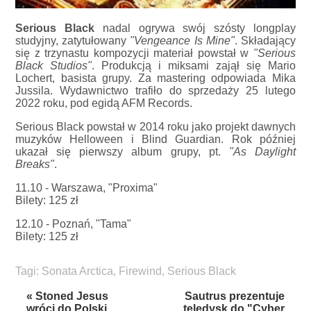
Serious Black
nadal ogrywa swój szósty longplay
studyjny, zatytułowany
"Vengeance Is Mine"
. Składający
się z trzynastu kompozycji materiał powstał w
"Serious
Black Studios"
. Produkcją i miksami zajął się Mario
Lochert, basista grupy. Za mastering odpowiada Mika
Jussila. Wydawnictwo trafiło do sprzedaży 25 lutego
2022 roku, pod egidą AFM Records.
Serious Black powstał w 2014 roku jako projekt dawnych
muzyków Helloween i Blind Guardian. Rok później
ukazał się pierwszy album grupy, pt.
"As Daylight
Breaks"
.
11.10 - Warszawa, "Proxima"
Bilety: 125 zł
12.10 - Poznań, "Tama"
Bilety: 125 zł
Tagi:
Sonata Arctica
,
Firewind
,
Serious Black
« Stoned Jesus
Sautrus prezentuje
wróci do Polski
teledysk do "Cyber