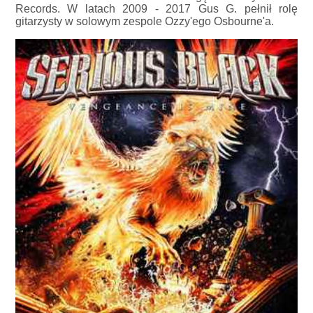
Records. W latach 2009 - 2017 Gus G. pełnił rolę
gitarzysty w solowym zespole Ozzy'ego Osbourne'a.