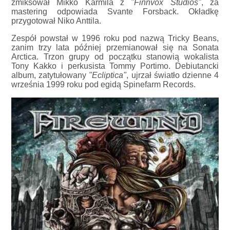
zmiksował Mikko Karmila z
"Finnvox Studios"
, za
mastering odpowiada Svante Forsback. Okładkę
przygotował Niko Anttila.
Zespół powstał w 1996 roku pod nazwą Tricky Beans,
zanim trzy lata później przemianował się na Sonata
Arctica. Trzon grupy od początku stanowią wokalista
Tony Kakko i perkusista Tommy Portimo. Debiutancki
album, zatytułowany
"Ecliptica"
, ujrzał światło dzienne 4
września 1999 roku pod egidą Spinefarm Records.