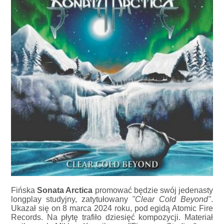
Fińska
Sonata Arctica
promować będzie swój jedenasty
longplay studyjny, zatytułowany
"Clear Cold Beyond"
.
Ukazał się on 8 marca 2024 roku, pod egidą Atomic Fire
Records. Na płytę trafiło dziesięć kompozycji. Materiał