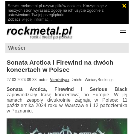
Serwis rockmetal.pl używa plików cookies. Korzystając z
naszych stron wyrażasz zgodę na ich użycie zgodnie z
ustawieniami Twojej przeglądarki.
Zobacz
więcej informacji
.
Wieści
Sonata Arctica i Firewind na dwóch
koncertach w Polsce
27.03.2024 09:33 autor:
Verghityax
, źródło: WiniaryBookings
Sonata Arctica
,
Firewind
i
Serious Black
zapowiedziały trasę koncertową po Europie. W jej
ramach zespoły dwukrotnie zagrają w Polsce: 11
października 2024 roku w Warszawie i 12 października
w Poznaniu.