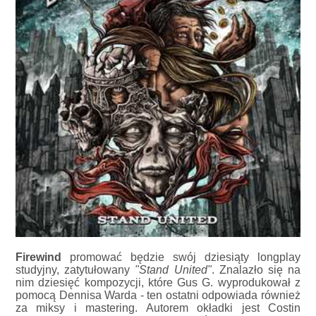
Firewind
promować będzie swój dziesiąty longplay
studyjny, zatytułowany
"Stand United"
. Znalazło się na
nim dziesięć kompozycji, które Gus G. wyprodukował z
pomocą Dennisa Warda - ten ostatni odpowiada również
za miksy i mastering. Autorem okładki jest Costin