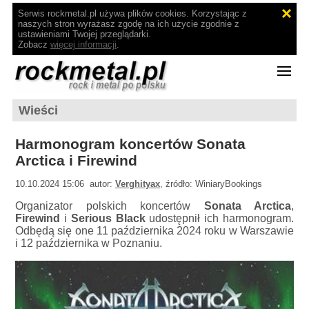
Serwis rockmetal.pl używa plików cookies. Korzystając z
naszych stron wyrażasz zgodę na ich użycie zgodnie z
ustawieniami Twojej przeglądarki.
Zobacz
więcej informacji
.
Wieści
Harmonogram koncertów Sonata
Arctica i Firewind
10.10.2024 15:06 autor:
Verghityax
, źródło: WiniaryBookings
Organizator polskich koncertów
Sonata Arctica
,
Firewind
i
Serious Black
udostępnił ich harmonogram.
Odbędą się one 11 października 2024 roku w Warszawie
i 12 października w Poznaniu.