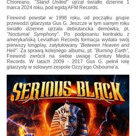
Chioreanu.
"Stand United"
ujrzał światło dzienne 1
marca 2024 roku, pod egidą AFM Records.
Firewind powstał w 1998 roku, od początku grupie
przewodzi gitarzysta Gus G. Jeszcze w tym samym roku
światło dzienne ujrzała debiutancka demówka, pt.
"Nocturnal Symphony"
. Po podpisaniu kontraktu z
amerykańską Leviathan Records formacja wydała swój
pierwszy longplay, zatytułowany
"Between Heaven and
Hell"
. Za sprawą kolejnego albumu, pt.
"Burning Earth"
,
Firewind zwrócił na siebie uwagę Century Media
Records. W latach 2009 - 2017 Gus G. pełnił rolę
gitarzysty w solowym zespole Ozzy'ego Osbourne'a.