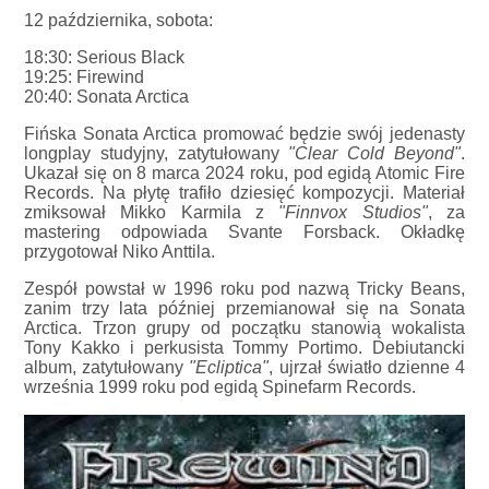
12 października, sobota:
18:30: Serious Black
19:25: Firewind
20:40: Sonata Arctica
Fińska Sonata Arctica promować będzie swój jedenasty
longplay studyjny, zatytułowany
"Clear Cold Beyond"
.
Ukazał się on 8 marca 2024 roku, pod egidą Atomic Fire
Records. Na płytę trafiło dziesięć kompozycji. Materiał
zmiksował Mikko Karmila z
"Finnvox Studios"
, za
mastering odpowiada Svante Forsback. Okładkę
przygotował Niko Anttila.
Zespół powstał w 1996 roku pod nazwą Tricky Beans,
zanim trzy lata później przemianował się na Sonata
Arctica. Trzon grupy od początku stanowią wokalista
Tony Kakko i perkusista Tommy Portimo. Debiutancki
album, zatytułowany
"Ecliptica"
, ujrzał światło dzienne 4
września 1999 roku pod egidą Spinefarm Records.