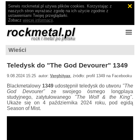
Serwis rockmetal.pl używa plików cookies. Korzystając z
naszych stron wyrażasz zgodę na ich użycie zgodnie z
ustawieniami Twojej przeglądarki.
Zobacz
więcej informacji
.
Wieści
Teledysk do "The God Devourer" 1349
9.08.2024 15:25 autor:
Verghityax
, źródło: profil 1349 na Facebooku
Blackmetalowy
1349
udostępnił teledysk do utworu
"The
God Devourer"
ze swojego ósmego longplaya
studyjnego, zatytułowanego
"The Wolf & the King"
.
Ukaże się on 4 października 2024 roku, pod egidą
Season of Mist.