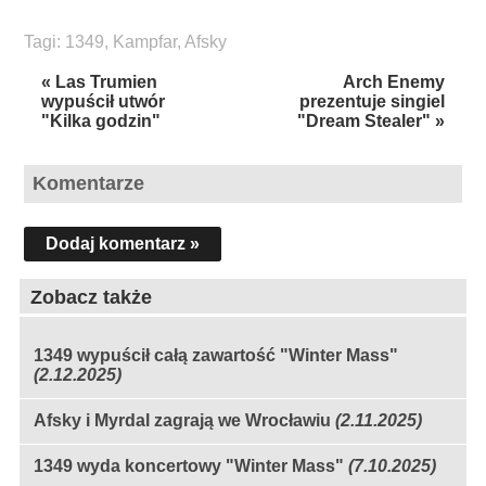
Tagi:
1349
,
Kampfar
,
Afsky
« Las Trumien
Arch Enemy
wypuścił utwór
prezentuje singiel
"Kilka godzin"
"Dream Stealer" »
Komentarze
Dodaj komentarz »
Zobacz także
1349 wypuścił całą zawartość "Winter Mass"
(2.12.2025)
Afsky i Myrdal zagrają we Wrocławiu
(2.11.2025)
1349 wyda koncertowy "Winter Mass"
(7.10.2025)