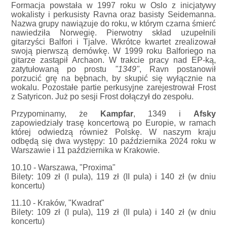
Formacja powstała w 1997 roku w Oslo z inicjatywy
wokalisty i perkusisty Ravna oraz basisty Seidemanna.
Nazwa grupy nawiązuje do roku, w którym czarna śmierć
nawiedziła Norwegię. Pierwotny skład uzupełnili
gitarzyści Balfori i Tjalve. Wkrótce kwartet zrealizował
swoją pierwszą demówkę. W 1999 roku Balforiego na
gitarze zastąpił Archaon. W trakcie pracy nad EP-ką,
zatytułowaną po prostu
"1349"
, Ravn postanowił
porzucić grę na bębnach, by skupić się wyłącznie na
wokalu. Pozostałe partie perkusyjne zarejestrował Frost
z Satyricon. Już po sesji Frost dołączył do zespołu.
Przypominamy, że
Kampfar
, 1349 i
Afsky
zapowiedziały trasę koncertową po Europie, w ramach
której odwiedzą również Polskę. W naszym kraju
odbędą się dwa występy: 10 października 2024 roku w
Warszawie i 11 października w Krakowie.
10.10 - Warszawa, "Proxima"
Bilety: 109 zł (I pula), 119 zł (II pula) i 140 zł (w dniu
koncertu)
11.10 - Kraków, "Kwadrat"
Bilety: 109 zł (I pula), 119 zł (II pula) i 140 zł (w dniu
koncertu)