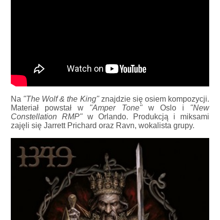
Na
"The Wolf & the King"
znajdzie się osiem kompozycji.
Materiał powstał w
"Amper Tone"
w Oslo i
"New
Constellation RMP"
w Orlando. Produkcją i miksami
zajęli się Jarrett Prichard oraz Ravn, wokalista grupy.