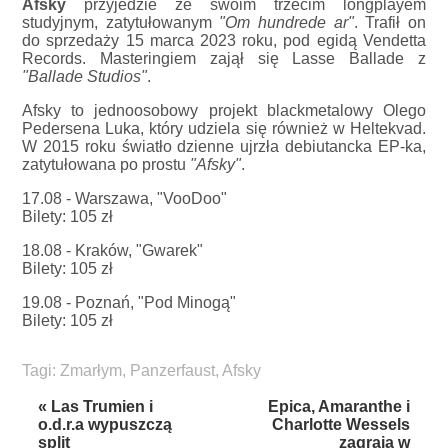
Afsky
przyjedzie ze swoim trzecim longplayem
studyjnym, zatytułowanym
"Om hundrede ar"
. Trafił on
do sprzedaży 15 marca 2023 roku, pod egidą Vendetta
Records. Masteringiem zajął się Lasse Ballade z
"Ballade Studios"
.
Afsky to jednoosobowy projekt blackmetalowy Olego
Pedersena Luka, który udziela się również w Heltekvad.
W 2015 roku światło dzienne ujrzła debiutancka EP-ka,
zatytułowana po prostu
"Afsky"
.
17.08 - Warszawa, "VooDoo"
Bilety: 105 zł
18.08 - Kraków, "Gwarek"
Bilety: 105 zł
19.08 - Poznań, "Pod Minogą"
Bilety: 105 zł
Tagi:
Zmarłym
,
Panzerfaust
,
Afsky
« Las Trumien i
Epica, Amaranthe i
o.d.r.a wypuszczą
Charlotte Wessels
split
zagrają w