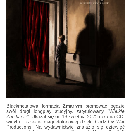
Blackmetalowa formacja
Zmarłym
promować będzie
swój drugi longplay studyjny, zatytułowany
"Wielkie
Zanikanie"
. Ukazał się on 18 kwietnia 2025 roku na CD,
winylu i kasecie magnetofonowej dzięki Godz Ov War
Productions. Na wydawnictwie znalazło się dziewięć