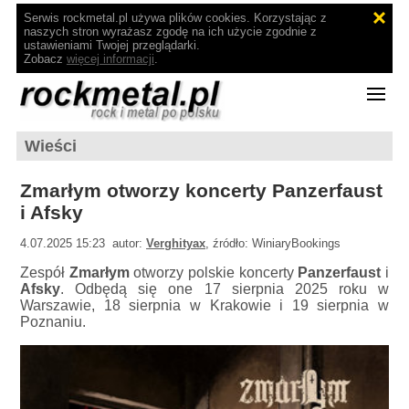
Serwis rockmetal.pl używa plików cookies. Korzystając z
naszych stron wyrażasz zgodę na ich użycie zgodnie z
ustawieniami Twojej przeglądarki.
Zobacz
więcej informacji
.
Wieści
Zmarłym otworzy koncerty Panzerfaust
i Afsky
4.07.2025 15:23 autor:
Verghityax
, źródło: WiniaryBookings
Zespół
Zmarłym
otworzy polskie koncerty
Panzerfaust
i
Afsky
. Odbędą się one 17 sierpnia 2025 roku w
Warszawie, 18 sierpnia w Krakowie i 19 sierpnia w
Poznaniu.