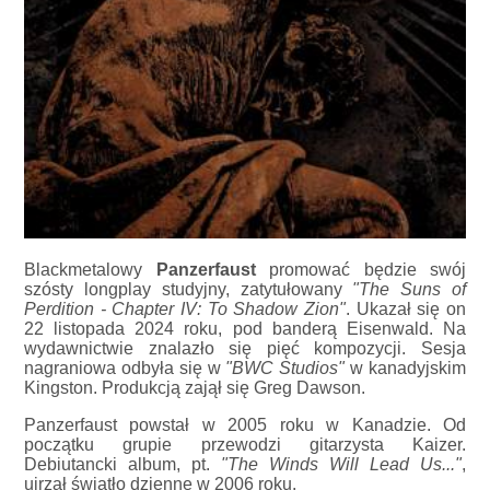
Blackmetalowy
Panzerfaust
promować będzie swój
szósty longplay studyjny, zatytułowany
"The Suns of
Perdition - Chapter IV: To Shadow Zion"
. Ukazał się on
22 listopada 2024 roku, pod banderą Eisenwald. Na
wydawnictwie znalazło się pięć kompozycji. Sesja
nagraniowa odbyła się w
"BWC Studios"
w kanadyjskim
Kingston. Produkcją zajął się Greg Dawson.
Panzerfaust powstał w 2005 roku w Kanadzie. Od
początku grupie przewodzi gitarzysta Kaizer.
Debiutancki album, pt.
"The Winds Will Lead Us..."
,
ujrzał światło dzienne w 2006 roku.