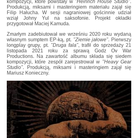
kompozycji, które powstały w
"Heinrich House Studio"
.
Produkcją, miksami i masteringiem materiału zajął się
Filip Hałucha. W sesji nagraniowej gościnnie udział
wziął Johny Yul na saksofonie. Projekt okładki
przygotował Maciej Kamuda.
Zmarłym zadebiutował we wrześniu 2020 roku wydaną
własnym sumptem EP-ką, pt.
"Ziemie jałowe"
. Pierwszy
longplay grupy, pt.
"Druga fala"
, trafił do sprzedaży 21
listopada 2021 roku za sprawą Godz Ov War
Productions. Na zawartość albumu składa się siedem
kompozycji, które zespół zarejestrował w
"Heavy Gear
Studio"
. Produkcją, miksami i masteringiem zajął się
Mariusz Konieczny.