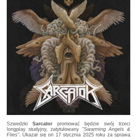
Szwedzki
Sarcator
promować będzie swój trzeci
longplay studyjny, zatytułowany
"Swarming Angels &
Flies"
. Ukazał się on 17 stycznia 2025 roku za sprawą