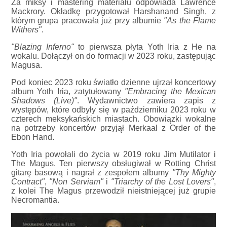
Za miksy i mastering materiału odpowiada Lawrence
Mackrory. Okładkę przygotował Harshanand Singh, z
którym grupa pracowała już przy albumie
"As the Flame
Withers"
.
"Blazing Inferno"
to pierwsza płyta Yoth Iria z He na
wokalu. Dołączył on do formacji w 2023 roku, zastępując
Magusa.
Pod koniec 2023 roku światło dzienne ujrzał koncertowy
album Yoth Iria, zatytułowany
"Embracing the Mexican
Shadows (Live)"
. Wydawnictwo zawiera zapis z
występów, które odbyły się w październiku 2023 roku w
czterech meksykańskich miastach. Obowiązki wokalne
na potrzeby koncertów przyjął Merkaal z Order of the
Ebon Hand.
Yoth Iria powołali do życia w 2019 roku Jim Mutilator i
The Magus. Ten pierwszy obsługiwał w Rotting Christ
gitarę basową i nagrał z zespołem albumy
"Thy Mighty
Contract"
,
"Non Serviam"
i
"Triarchy of the Lost Lovers"
,
z kolei The Magus przewodził nieistniejącej już grupie
Necromantia.