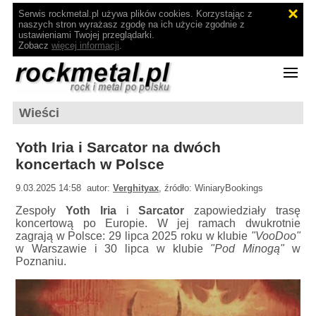
Serwis rockmetal.pl używa plików cookies. Korzystając z
naszych stron wyrażasz zgodę na ich użycie zgodnie z
ustawieniami Twojej przeglądarki.
Zobacz
więcej informacji
.
Wieści
Yoth Iria i Sarcator na dwóch
koncertach w Polsce
9.03.2025 14:58 autor:
Verghityax
, źródło: WiniaryBookings
Zespoły
Yoth Iria
i
Sarcator
zapowiedziały trasę
koncertową po Europie. W jej ramach dwukrotnie
zagrają w Polsce: 29 lipca 2025 roku w klubie
"VooDoo"
w Warszawie i 30 lipca w klubie
"Pod Minogą"
w
Poznaniu.