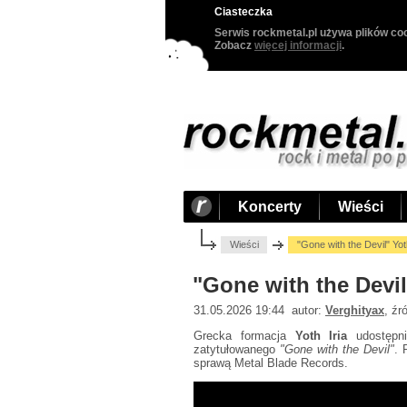
Ciasteczka
Serwis rockmetal.pl używa plików coo
Zobacz
więcej informacji
.
Koncerty
Wieści
Wieści
"Gone with the Devil" Yot
"Gone with the Devil
31.05.2026 19:44 autor:
Verghityax
, źr
Grecka formacja
Yoth Iria
udostępn
zatytułowanego
"Gone with the Devil"
. 
sprawą Metal Blade Records.