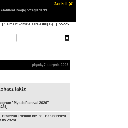
Zamknij
wieniami Twojej przeglądarki.
ę
| nie masz konta?!
zarejestruj się!
|
po co?
piątek, 7 sierpnia 2026
Zobacz także
ogram "Mystic Festival 2026"
2026)
., Protector i Venom Inc. na "Basinfirefest
5.05.2026)