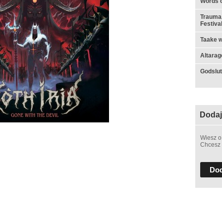
Words o
Trauma,
Festiva
Taake w
Altarag
Godslut 
Dodaj
Wiesz o
Chcesz 
Dod