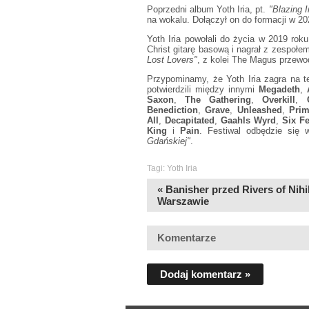
Poprzedni album Yoth Iria, pt.
"Blazing I
na wokalu. Dołączył on do formacji w 2
Yoth Iria powołali do życia w 2019 rok
Christ gitarę basową i nagrał z zespołe
Lost Lovers"
, z kolei The Magus przewod
Przypominamy, że Yoth Iria zagra na 
potwierdzili między innymi
Megadeth
,
Saxon
,
The Gathering
,
Overkill
,
Benediction
,
Grave
,
Unleashed
,
Prim
All
,
Decapitated
,
Gaahls Wyrd
,
Six F
King
i
Pain
. Festiwal odbędzie się
Gdańskiej"
.
Tagi:
Yoth Iria
« Banisher przed Rivers of Nihi
Warszawie
Komentarze
Dodaj komentarz »