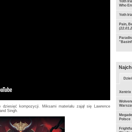
Yoth Ir
Who En
Yoth Ir
Pain, Be
(22.01.
Paradis
"Basinf
Najch
Dzie
Xentrix
Wolvenn
Warsza
ę dziesięć kompozycji. Miksami materiału zajął się Lawrence
and Singh.
Megadet
Polsce
Frightf