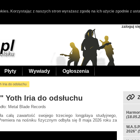
kies. Korzystając z naszych stron wyrażasz zgodę na ich użycie zgodnie z usta
zaloguj si
Płyty
Wywiady
Ogłoszenia
h Iria do odsłuchu
" Yoth Iria do odsłuchu
ódło: Metal Blade Records
Harmon
iła całą zawartość swojego trzeciego longplaya studyjnego,
(18.05.
Premiera na nośniku fizycznym odbyła się 8 maja 2026 roku za
W.A.S.P
2026"
(