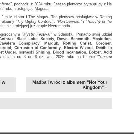
nferno"
, pochodzi z 2024 roku. Jest to pierwsza płyta grupy z He
023 roku, zastępując Magusa.
u Jim Mutilator i The Magus. Ten pierwszy obsługiwał w Rotting
m albumy
"Thy Mighty Contract"
,
"Non Serviam"
i
"Triarchy of the
ził nieistniejącej już grupie Necromantia.
tegorocznym
"Mystic Festival"
w Gdańsku. Ponadto swój udział
Anthrax
,
Black Label Society
,
Down
,
Behemoth
,
Mastodon
,
Cavalera Conspiracy
,
Marduk
,
Rotting Christ
,
Coroner
,
ordial
,
Corrosion of Conformity
,
Electric Wizard
,
Death to
eet Under
, norweski
Shining
,
Blood Incantation
,
Bolzer
,
Acid
 w dniach od 3 do 6 czerwca 2026 roku na terenie
"Stoczni
l w
Madball wróci z albumem "Not Your
Kingdom" »