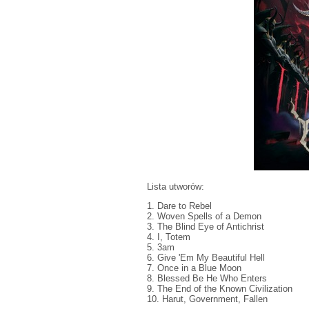
Lista utworów:
1. Dare to Rebel
2. Woven Spells of a Demon
3. The Blind Eye of Antichrist
4. I, Totem
5. 3am
6. Give 'Em My Beautiful Hell
7. Once in a Blue Moon
8. Blessed Be He Who Enters
9. The End of the Known Civilization
10. Harut, Government, Fallen