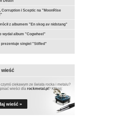
f Death"
 Corruption i Sceptic na "MoonRise
l"
rócił z albumem "En skog av nidstang"
e wydał album "Cogwheel"
prezentuje singiel "Stifled"
 wieść
 czymś ciekawym ze świata rocka i metalu?
pisać wieści dla
rockmetal.pl
? Kliknij:
aj wieść »