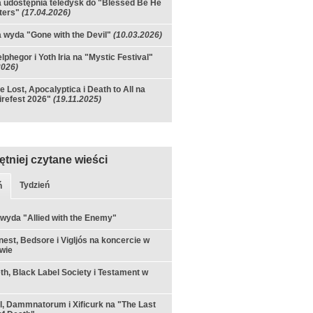
ia udostępnia teledysk do "Blessed Be He
ters"
(17.04.2026)
ia wyda "Gone with the Devil"
(10.03.2026)
lphegor i Yoth Iria na "Mystic Festival"
2026)
e Lost, Apocalyptica i Death to All na
irefest 2026"
(19.11.2025)
ętniej czytane wieści
Tydzień
ń
 wyda "Allied with the Enemy"
est, Bedsore i Vigljós na koncercie w
wie
h, Black Label Society i Testament w
ul, Dammnatorum i Xificurk na "The Last