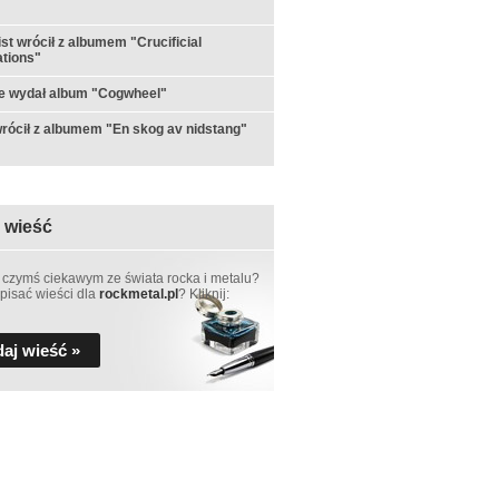
st wrócił z albumem "Crucificial
tions"
e wydał album "Cogwheel"
rócił z albumem "En skog av nidstang"
 wieść
 czymś ciekawym ze świata rocka i metalu?
pisać wieści dla
rockmetal.pl
? Kliknij:
aj wieść »