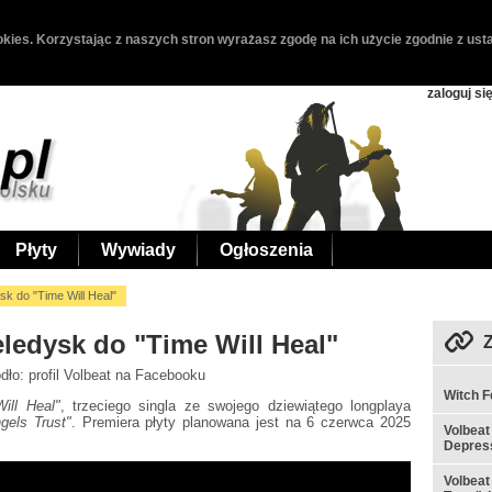
kies. Korzystając z naszych stron wyrażasz zgodę na ich użycie zgodnie z usta
zaloguj si
Płyty
Wywiady
Ogłoszenia
sk do "Time Will Heal"
eledysk do "Time Will Heal"
ódło: profil Volbeat na Facebooku
Witch F
ill Heal"
, trzeciego singla ze swojego dziewiątego longplaya
els Trust"
. Premiera płyty planowana jest na 6 czerwca 2025
Volbeat
Depres
Volbeat