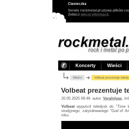
Ciasteczka
Serwis rockmetal.pl używa plików coo
Zobacz
więcej informacji
.
Koncerty
Wieści
Wieści
Volbeat prezentuje teledy
Volbeat prezentuje t
20.05.2025 09:49 autor:
Verghityax
, źr
Volbeat
wypuścił teledysk do
"Time W
studyjnego, zatytułowanego
"God of Ang
roku.