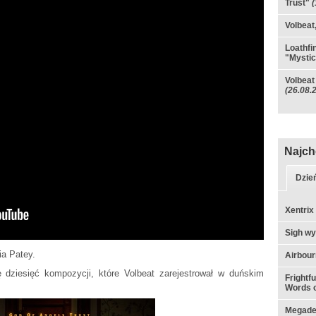
Trust"
(
Volbeat
Loathfi
"Mystic
Volbeat
(26.08.
Najch
Dzie
Xentrix
Sigh w
ia Patey.
Airbou
 dziesięć kompozycji, które Volbeat zarejestrował w duńskim
Frightf
Words o
Megadet