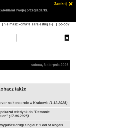
Zamknij
wieniami Twojej przeglądarki.
ę
| nie masz konta?!
zarejestruj się!
|
po co?
sobota, 8 sierpnia 2026
Zobacz także
ever na koncercie w Krakowie
(1.12.2025)
 pokazał teledysk do "Demonic
sion"
(17.06.2025)
 wypuścił drugi singiel z "God of Angels