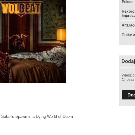
Polsce
Hexorci
Impreca
Altarag
Taake w
Dodaj
Wiesz o
Chcesz 
Dod
 to Satan's Spawn in a Dying World of Doom