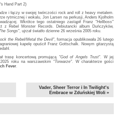
's Hand Part 2)
ze i łączy w swojej twórczości rock and roll z heavy metalem.
rze rytmicznej i wokalu, Jon Larsen na perkusji, Anders Kjolholm
owadzącej. Wkrótce tego ostatniego zastąpił Franz
"Hellboss"
akt z Rebel Monster Records. Debiutancki album Duńczyków,
The Songs"
, ujrzał światło dzienne 26 września 2005 roku.
ock the Rebel/Metal the Devil"
, formacja opublikowała 26 lutego
agraniowej kapelę opuścił Franz Gottschalk. Nowym gitarzystą
edahl.
ał trasę koncertową promującą
"God of Angels Trust"
. W jej
a 2025 roku na warszawskim
"Torwarze"
. W charakterze gości
ch Fever
.
Vader, Sheer Terror i In Twilight's
Embrace w Zduńskiej Woli »