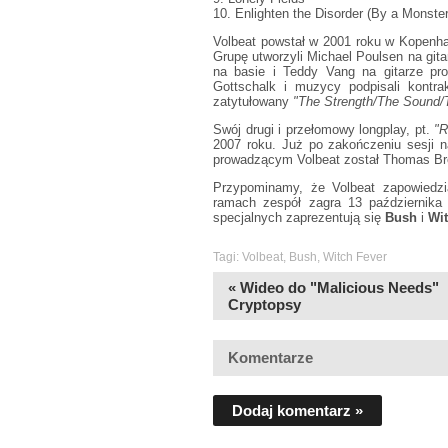
10. Enlighten the Disorder (By a Monster
Volbeat powstał w 2001 roku w Kopenhad
Grupę utworzyli Michael Poulsen na gita
na basie i Teddy Vang na gitarze pr
Gottschalk i muzycy podpisali kontr
zatytułowany
"The Strength/The Sound/
Swój drugi i przełomowy longplay, pt.
"R
2007 roku. Już po zakończeniu sesji n
prowadzącym Volbeat został Thomas Br
Przypominamy, że Volbeat zapowiedzi
ramach zespół zagra 13 październik
specjalnych zaprezentują się
Bush
i
Wit
Tagi:
Volbeat
,
Bush
,
Witch Fever
« Wideo do "Malicious Needs"
Cryptopsy
Komentarze
Dodaj komentarz »