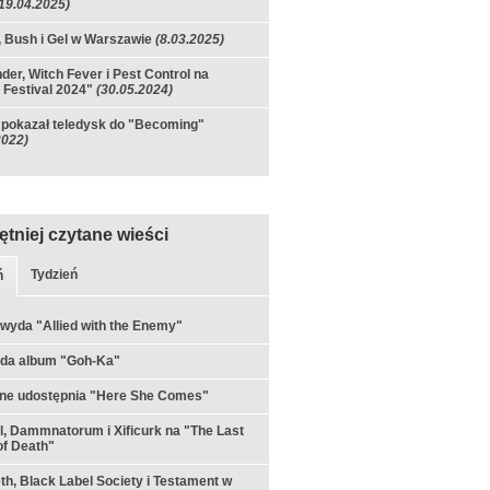
19.04.2025)
, Bush i Gel w Warszawie
(8.03.2025)
nder, Witch Fever i Pest Control na
 Festival 2024"
(30.05.2024)
 pokazał teledysk do "Becoming"
2022)
ętniej czytane wieści
Tydzień
ń
 wyda "Allied with the Enemy"
yda album "Goh-Ka"
rne udostępnia "Here She Comes"
ul, Dammnatorum i Xificurk na "The Last
f Death"
h, Black Label Society i Testament w