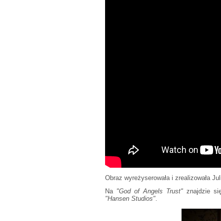
Obraz wyreżyserowała i zrealizowała Jul
Na
"God of Angels Trust"
znajdzie się
"Hansen Studios"
.