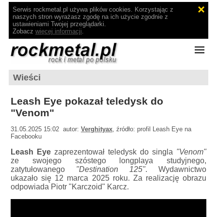
Serwis rockmetal.pl używa plików cookies. Korzystając z
naszych stron wyrażasz zgodę na ich użycie zgodnie z
ustawieniami Twojej przeglądarki.
Zobacz
więcej informacji
.
Wieści
Leash Eye pokazał teledysk do
"Venom"
31.05.2025 15:02 autor:
Verghityax
, źródło: profil Leash Eye na
Facebooku
Leash Eye
zaprezentował teledysk do singla
"Venom"
ze swojego szóstego longplaya studyjnego,
zatytułowanego
"Destination 125"
. Wydawnictwo
ukazało się 12 marca 2025 roku. Za realizację obrazu
odpowiada Piotr "Karczoid" Karcz.