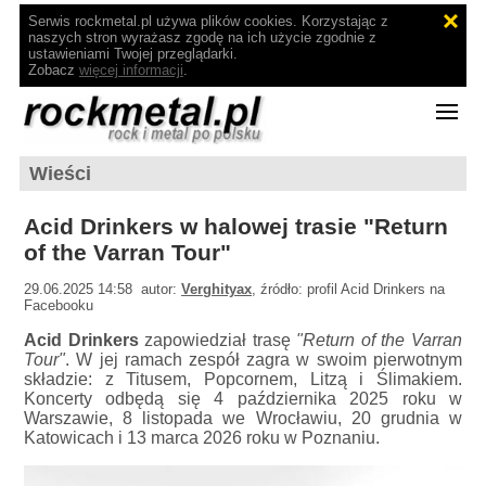
Serwis rockmetal.pl używa plików cookies. Korzystając z
naszych stron wyrażasz zgodę na ich użycie zgodnie z
ustawieniami Twojej przeglądarki.
Zobacz
więcej informacji
.
Wieści
Acid Drinkers w halowej trasie "Return
of the Varran Tour"
29.06.2025 14:58 autor:
Verghityax
, źródło: profil Acid Drinkers na
Facebooku
Acid Drinkers
zapowiedział trasę
"Return of the Varran
Tour"
. W jej ramach zespół zagra w swoim pierwotnym
składzie: z Titusem, Popcornem, Litzą i Ślimakiem.
Koncerty odbędą się 4 października 2025 roku w
Warszawie, 8 listopada we Wrocławiu, 20 grudnia w
Katowicach i 13 marca 2026 roku w Poznaniu.