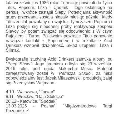
lata wcześniej: w 1986 roku. Formację powołali do życia
Titus, Popcorn, Litza i Chomik - tego ostatniego na
perkusji wkrótce zastąpił Ślepy. Potencjalna aktywność
grupy przerwana została niecały miesiąc później, kiedy
Titus został powołany do wojska. Tymczasem Popcorn i
Litza podjęli się nieudanej próby reaktywacji zespołu
Slavoy, by potem związać się odpowiednio z Wilczym
Pająkiem i Turbo. Po swoim powrocie Titus ponownie
nawiązał kontakt z Popcornem i w rezultacie Acid
Drinkers wznowił działalność. Skład uzupełnili Litza i
Ślimak.
Dyskografię studyjną Acid Drinkers zamyka album, pt.
"Peep Show"
. Jego premiera odbyła się 23 września
2016 roku, pod egidą Makumba Music. Materiał
zarejestrowany został w
"Perlazza Studio"
, za miks
odpowiedzialny jest Jacek Miłaszewski, produkcją zajął
się Przemysław Wejmann.
4.10 - Warszawa, "Torwar"
8.11 - Wrocław, "Hala Stulecia"
20.12 - Katowice, "Spodek"
13.03.2026 - Poznań, "Międzynarodowe Targi
Poznańskie"