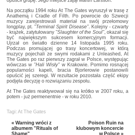
opuścił grupę. Jego miejsce zajął Martin Larsson.
Na początku 1994 roku At The Gates wyruszył w trasę z
Anathemą i Cradle of Filth. Po powrocie do Szwecji
muzycy zarejestrowali materiał na swój przełomowy
longplay, pt.
"Terminal Spirit Disease"
. Kolejny - czwarty
- krążek, zatytułowany
"Slaughter of the Soul"
, okazał się
być największym sukcesem komercyjnym formacji.
Ujrzał on światło dzienne 14 listopada 1995 roku.
Podczas promującej go trasy koncertowej, w którą
muzycy pojechali ze swymi rodakami z Unleashed, At
The Gates po raz pierwszy zagrał w Polsce, występując
wówczas w
"Hali Wisły"
w Krakowie. Pomimo rosnącej
popularności kapeli, bracia Bjorlerowie postanowili
opuścić jej szeregi. W rezultacie pozostała część ekipy
podjęła decyzję o rozwiązaniu zespołu.
At The Gates reaktywował się na krótko w 2007 roku, a
potem - już permenentnie - w roku 2010.
Tagi:
At The Gates
« Warning wróci z
Poison Ruin na
albumem "Rituals of
klubowym koncercie
Shame"
w Polsce »