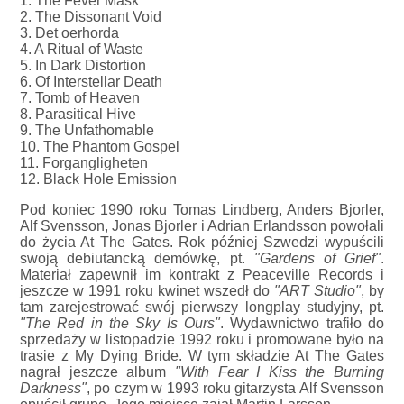
1. The Fever Mask
2. The Dissonant Void
3. Det oerhorda
4. A Ritual of Waste
5. In Dark Distortion
6. Of Interstellar Death
7. Tomb of Heaven
8. Parasitical Hive
9. The Unfathomable
10. The Phantom Gospel
11. Forgangligheten
12. Black Hole Emission
Pod koniec 1990 roku Tomas Lindberg, Anders Bjorler,
Alf Svensson, Jonas Bjorler i Adrian Erlandsson powołali
do życia At The Gates. Rok później Szwedzi wypuścili
swoją debiutancką demówkę, pt.
"Gardens of Grief"
.
Materiał zapewnił im kontrakt z Peaceville Records i
jeszcze w 1991 roku kwinet wszedł do
"ART Studio"
, by
tam zarejestrować swój pierwszy longplay studyjny, pt.
"The Red in the Sky Is Ours"
. Wydawnictwo trafiło do
sprzedaży w listopadzie 1992 roku i promowane było na
trasie z My Dying Bride. W tym składzie At The Gates
nagrał jeszcze album
"With Fear I Kiss the Burning
Darkness"
, po czym w 1993 roku gitarzysta Alf Svensson