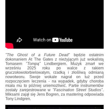
"The Ghost of a Future Dead"
będzie ostatnim
dokonaniem At The Gates z nieżyjącym już wokalistą
Tomasem
"Tompą"
Lindbergiem. Muzyk zmarł we
wrześniu 2025 roku po walce z rakiem
gruczołowotorbielowatym, rzadką i złośliwą odmianą
nowotworu. Swoje wokale nagrał on tuż przed
rozpoczęciem leczenia - na wypadek, gdyby choroba
miała mu to później uniemożliwić. Partie instrumentów
zostały zarejestrowane w
"Fascination Street Studios"
.
Miksami zajął się Jens Bogren, za mastering odpowiada
Tony Lindgren.