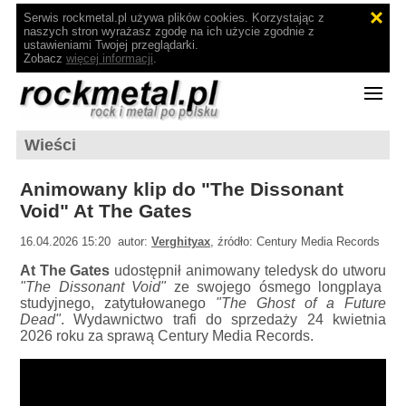
Serwis rockmetal.pl używa plików cookies. Korzystając z
naszych stron wyrażasz zgodę na ich użycie zgodnie z
ustawieniami Twojej przeglądarki.
Zobacz
więcej informacji
.
Wieści
Animowany klip do "The Dissonant
Void" At The Gates
16.04.2026 15:20 autor:
Verghityax
, źródło: Century Media Records
At The Gates
udostępnił animowany teledysk do utworu
"The Dissonant Void"
ze swojego ósmego longplaya
studyjnego, zatytułowanego
"The Ghost of a Future
Dead"
. Wydawnictwo trafi do sprzedaży 24 kwietnia
2026 roku za sprawą Century Media Records.