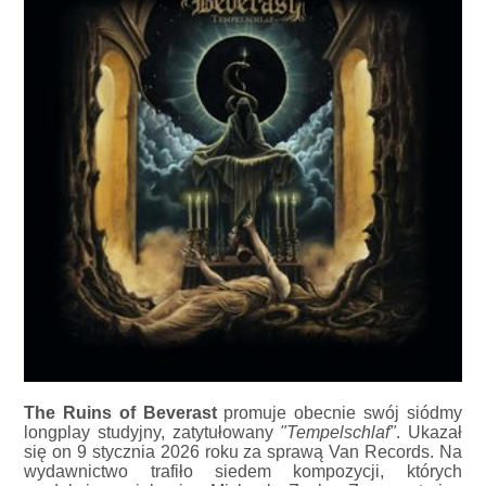
The Ruins of Beverast
promuje obecnie swój siódmy
longplay studyjny, zatytułowany
"Tempelschlaf"
. Ukazał
się on 9 stycznia 2026 roku za sprawą Van Records. Na
wydawnictwo trafiło siedem kompozycji, których