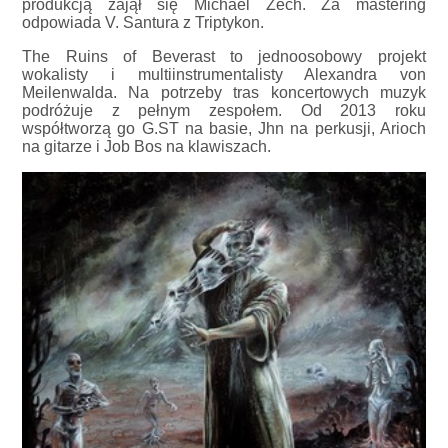
produkcją zajął się Michael Zech. Za mastering
odpowiada V. Santura z Triptykon.
The Ruins of Beverast to jednoosobowy projekt
wokalisty i multiinstrumentalisty Alexandra von
Meilenwalda. Na potrzeby tras koncertowych muzyk
podróżuje z pełnym zespołem. Od 2013 roku
współtworzą go G.ST na basie, Jhn na perkusji, Arioch
na gitarze i Job Bos na klawiszach.