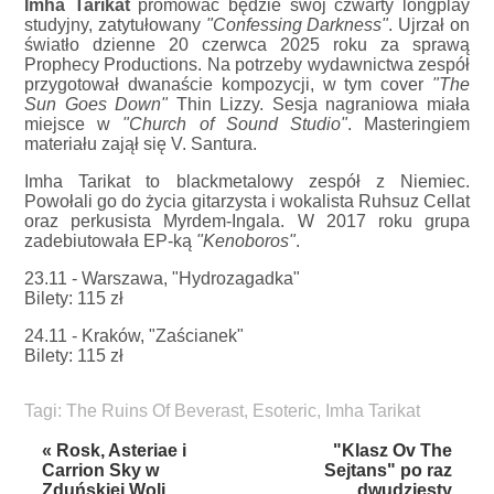
Imha Tarikat
promować będzie swój czwarty longplay
studyjny, zatytułowany
"Confessing Darkness"
. Ujrzał on
światło dzienne 20 czerwca 2025 roku za sprawą
Prophecy Productions. Na potrzeby wydawnictwa zespół
przygotował dwanaście kompozycji, w tym cover
"The
Sun Goes Down"
Thin Lizzy. Sesja nagraniowa miała
miejsce w
"Church of Sound Studio"
. Masteringiem
materiału zajął się V. Santura.
Imha Tarikat to blackmetalowy zespół z Niemiec.
Powołali go do życia gitarzysta i wokalista Ruhsuz Cellat
oraz perkusista Myrdem-Ingala. W 2017 roku grupa
zadebiutowała EP-ką
"Kenoboros"
.
23.11 - Warszawa, "Hydrozagadka"
Bilety: 115 zł
24.11 - Kraków, "Zaścianek"
Bilety: 115 zł
Tagi:
The Ruins Of Beverast
,
Esoteric
,
Imha Tarikat
« Rosk, Asteriae i
"Klasz Ov The
Carrion Sky w
Sejtans" po raz
Zduńskiej Woli
dwudziesty