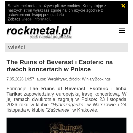
Serwis rockmetal.pl używa plików cookies. Korzystając z
naszych stron wyrażasz zgodę na ich użycie zgodnie z
ustawieniami Twojej przeglądarki.
Zobacz
więcej informacji
.
Wieści
The Ruins of Beverast i Esoteric na
dwóch koncertach w Polsce
7.05.2026 14:57 autor:
Verghityax
, źródło: WiniaryBookings
Formacje
The Ruins of Beverast
,
Esoteric
i
Imha
Tarikat
zapowiedziały europejską trasę koncertową. W
jej ramach dwukrotnie zagrają w Polsce: 23 listopada
2026 roku w klubie
"Hydrozagadka"
w Warszawie i 24
listopada w klubie
"Zaścianek"
w Krakowie.