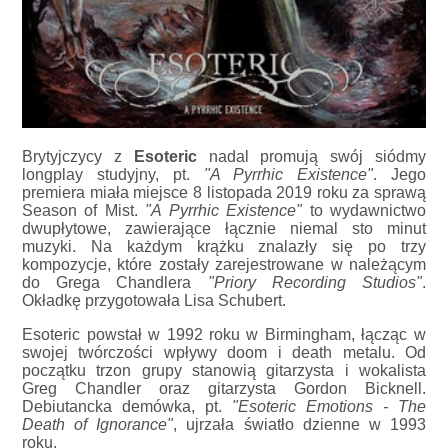
Brytyjczycy z
Esoteric
nadal promują swój siódmy
longplay studyjny, pt.
"A Pyrrhic Existence"
. Jego
premiera miała miejsce 8 listopada 2019 roku za sprawą
Season of Mist.
"A Pyrrhic Existence"
to wydawnictwo
dwupłytowe, zawierające łącznie niemal sto minut
muzyki. Na każdym krążku znalazły się po trzy
kompozycje, które zostały zarejestrowane w należącym
do Grega Chandlera
"Priory Recording Studios"
.
Okładkę przygotowała Lisa Schubert.
Esoteric powstał w 1992 roku w Birmingham, łącząc w
swojej twórczości wpływy doom i death metalu. Od
początku trzon grupy stanowią gitarzysta i wokalista
Greg Chandler oraz gitarzysta Gordon Bicknell.
Debiutancka demówka, pt.
"Esoteric Emotions - The
Death of Ignorance"
, ujrzała światło dzienne w 1993
roku.