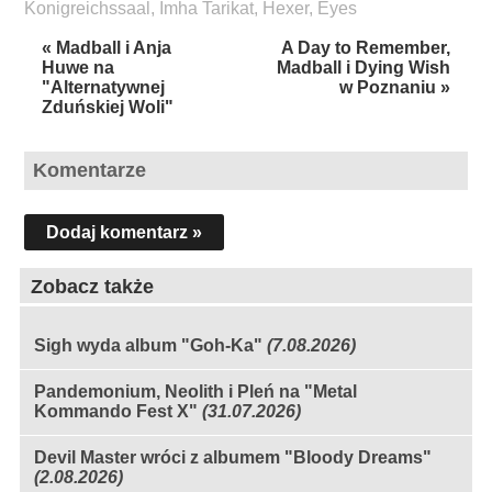
Konigreichssaal
,
Imha Tarikat
,
Hexer
,
Eyes
« Madball i Anja
A Day to Remember,
Huwe na
Madball i Dying Wish
"Alternatywnej
w Poznaniu »
Zduńskiej Woli"
Komentarze
Dodaj komentarz »
Zobacz także
Sigh wyda album "Goh-Ka"
(7.08.2026)
Pandemonium, Neolith i Pleń na "Metal
Kommando Fest X"
(31.07.2026)
Devil Master wróci z albumem "Bloody Dreams"
(2.08.2026)