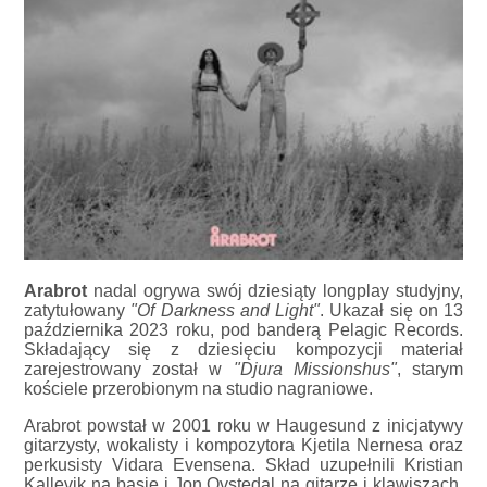
Arabrot
nadal ogrywa swój dziesiąty longplay studyjny,
zatytułowany
"Of Darkness and Light"
. Ukazał się on 13
października 2023 roku, pod banderą Pelagic Records.
Składający się z dziesięciu kompozycji materiał
zarejestrowany został w
"Djura Missionshus"
, starym
kościele przerobionym na studio nagraniowe.
Arabrot powstał w 2001 roku w Haugesund z inicjatywy
gitarzysty, wokalisty i kompozytora Kjetila Nernesa oraz
perkusisty Vidara Evensena. Skład uzupełnili Kristian
Kallevik na basie i Jon Ovstedal na gitarze i klawiszach.