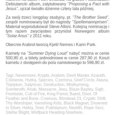
Debiutancki album, zatytułowany
"Proposing a Pact with
Jesus"
, ujrzał światło dzienne cztery lata później.
Za swój trzeci longplay studyjny, pt.
"The Brother Seed"
,
zespół nominowany był do nagrody
"Spellemannprisen"
.
Materiał wyprodukował Steve Albini. Kolejną nominację i
tym razem zwycięstwo przyniósł Norwegom album
"Solar Anus"
z 2011 roku.
Obecnie Arabrot tworzą Kjetil Nernes i Karin Park.
Karnety na
"Summer Dying Loud"
nabyć można w cenie
500,90 zł, a bilety jednodniowe w cenie 287,90 zł. Koszt
karnetu z dostępem do pola namiotowego to 596,90 zł.
Tagi:
Nevermore
,
Krypts
,
Arabrot
,
Devil Master
,
Azarath
,
Ciśnienie
,
Hydra
,
Species
,
Czernina
,
Grief Circle
,
Atavia
,
Triptykon
,
Satyricon
,
Destruction
,
Misthyrming
,
Sventevith
,
Ahab
,
Massacre
,
Jesu
,
Blaze Bayley
,
Sigh
,
Frontside
,
Cult of Fire
,
King Parrot
,
Baest
,
Dool
,
Of
Feather and Bone
,
Civerous
,
Blindead 23
,
Cryptic Shift
,
Thy Worshiper
,
Vanishing Kids
,
Black Magnet
,
Drowned
in Silver
,
Hekla
,
Snet
,
Putridarium
,
Neolith
,
Rope Sect
,
Stellar Blight
,
Wolfpack Heading Nowhere
,