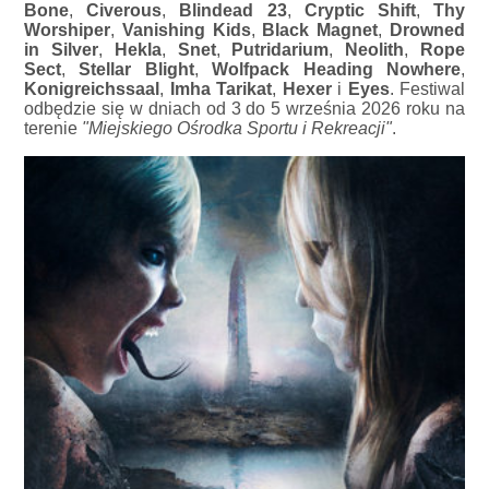
Bone
,
Civerous
,
Blindead 23
,
Cryptic Shift
,
Thy
Worshiper
,
Vanishing Kids
,
Black Magnet
,
Drowned
in Silver
,
Hekla
,
Snet
,
Putridarium
,
Neolith
,
Rope
Sect
,
Stellar Blight
,
Wolfpack Heading Nowhere
,
Konigreichssaal
,
Imha Tarikat
,
Hexer
i
Eyes
. Festiwal
odbędzie się w dniach od 3 do 5 września 2026 roku na
terenie
"Miejskiego Ośrodka Sportu i Rekreacji"
.