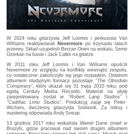
W 2024 roku gitarzysta Jeff Loomis i perkusista Van
Williams reaktywowali
Nevermore
po trzynastu latach
przerwy. Skład uzupełnili Berzan Onen na wokalu, Semir
Ozerkan na basie i Jack Cattoi na gitarze.
W 2011 roku Jeff Loomis i Van Williams opuścili
Nevermore ze względu na konflikty wewnątrz zespołu,
co ostatecznie zakończyło się jego rozpadem. Ostatnim
albumem studyjnym formacji pozostaje
"The Obsidian
Conspiracy"
, który ukazał się 31 maja 2010 roku, pod
egidą Century Media Records. Materiał na płytę
zarejestrowany został w
"Robert Lang Studios"
i
"Cadillac Limo Studios"
. Produkcją zajął się Peter
Wichers, ówczesny gitarzysta Soilwork. Za miksy i
mastering odpowiada Andy Sneap.
13 grudnia 2017 roku wokalista Warrel Dane zmarł w
Brazylii, gdzie pracował nad swoim drugim albumem
solowym. Przyczyną śmierci był atak serca. Muzyk miał