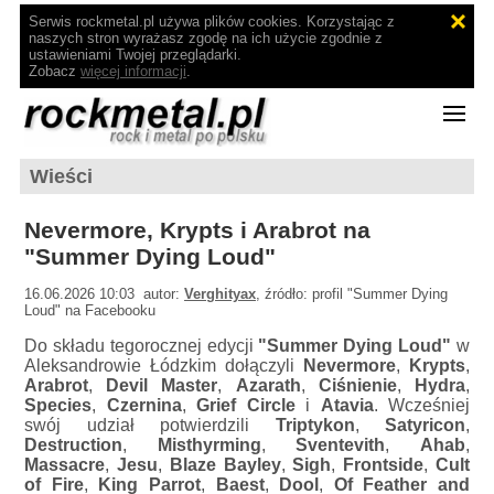
Serwis rockmetal.pl używa plików cookies. Korzystając z
naszych stron wyrażasz zgodę na ich użycie zgodnie z
ustawieniami Twojej przeglądarki.
Zobacz
więcej informacji
.
Wieści
Nevermore, Krypts i Arabrot na
"Summer Dying Loud"
16.06.2026 10:03 autor:
Verghityax
, źródło: profil "Summer Dying
Loud" na Facebooku
Do składu tegorocznej edycji
"Summer Dying Loud"
w
Aleksandrowie Łódzkim dołączyli
Nevermore
,
Krypts
,
Arabrot
,
Devil Master
,
Azarath
,
Ciśnienie
,
Hydra
,
Species
,
Czernina
,
Grief Circle
i
Atavia
. Wcześniej
swój udział potwierdzili
Triptykon
,
Satyricon
,
Destruction
,
Misthyrming
,
Sventevith
,
Ahab
,
Massacre
,
Jesu
,
Blaze Bayley
,
Sigh
,
Frontside
,
Cult
of Fire
,
King Parrot
,
Baest
,
Dool
,
Of Feather and