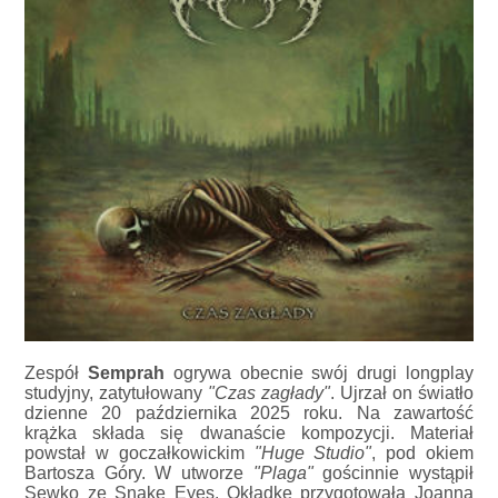
Zespół
Semprah
ogrywa obecnie swój drugi longplay
studyjny, zatytułowany
"Czas zagłady"
. Ujrzał on światło
dzienne 20 października 2025 roku. Na zawartość
krążka składa się dwanaście kompozycji. Materiał
powstał w goczałkowickim
"Huge Studio"
, pod okiem
Bartosza Góry. W utworze
"Plaga"
gościnnie wystąpił
Sewko ze Snake Eyes. Okładkę przygotowała Joanna