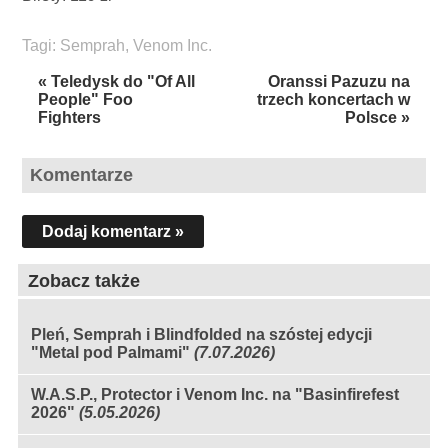
Tagi:
Semprah
,
Venom Inc.
« Teledysk do "Of All
Oranssi Pazuzu na
People" Foo
trzech koncertach w
Fighters
Polsce »
Komentarze
Dodaj komentarz »
Zobacz także
Pleń, Semprah i Blindfolded na szóstej edycji
"Metal pod Palmami"
(7.07.2026)
W.A.S.P., Protector i Venom Inc. na "Basinfirefest
2026"
(5.05.2026)