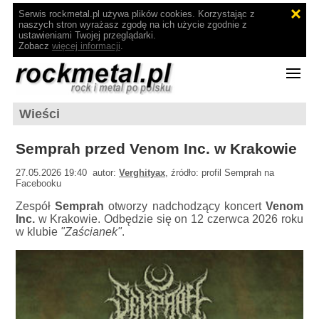
Serwis rockmetal.pl używa plików cookies. Korzystając z
naszych stron wyrażasz zgodę na ich użycie zgodnie z
ustawieniami Twojej przeglądarki.
Zobacz
więcej informacji
.
Wieści
Semprah przed Venom Inc. w Krakowie
27.05.2026 19:40 autor:
Verghityax
, źródło: profil Semprah na
Facebooku
Zespół
Semprah
otworzy nadchodzący koncert
Venom
Inc.
w Krakowie. Odbędzie się on 12 czerwca 2026 roku
w klubie
"Zaścianek"
.