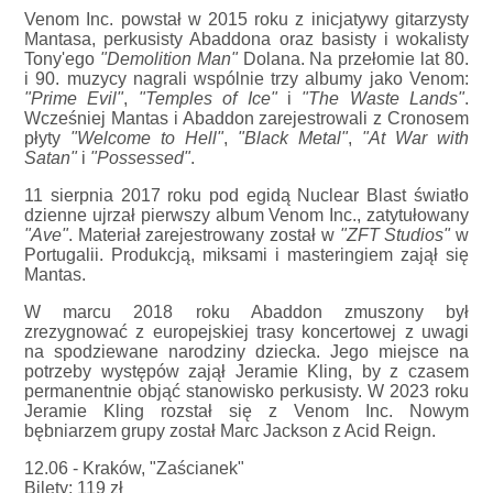
Venom Inc. powstał w 2015 roku z inicjatywy gitarzysty
Mantasa, perkusisty Abaddona oraz basisty i wokalisty
Tony'ego
"Demolition Man"
Dolana. Na przełomie lat 80.
i 90. muzycy nagrali wspólnie trzy albumy jako Venom:
"Prime Evil"
,
"Temples of Ice"
i
"The Waste Lands"
.
Wcześniej Mantas i Abaddon zarejestrowali z Cronosem
płyty
"Welcome to Hell"
,
"Black Metal"
,
"At War with
Satan"
i
"Possessed"
.
11 sierpnia 2017 roku pod egidą Nuclear Blast światło
dzienne ujrzał pierwszy album Venom Inc., zatytułowany
"Ave"
. Materiał zarejestrowany został w
"ZFT Studios"
w
Portugalii. Produkcją, miksami i masteringiem zajął się
Mantas.
W marcu 2018 roku Abaddon zmuszony był
zrezygnować z europejskiej trasy koncertowej z uwagi
na spodziewane narodziny dziecka. Jego miejsce na
potrzeby występów zajął Jeramie Kling, by z czasem
permanentnie objąć stanowisko perkusisty. W 2023 roku
Jeramie Kling rozstał się z Venom Inc. Nowym
bębniarzem grupy został Marc Jackson z Acid Reign.
12.06 - Kraków, "Zaścianek"
Bilety: 119 zł