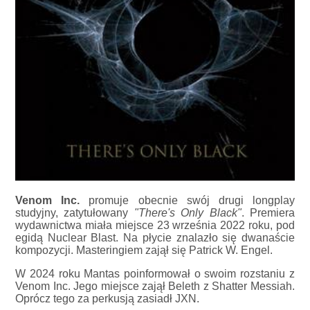
Venom Inc.
promuje obecnie swój drugi longplay
studyjny, zatytułowany
"There's Only Black"
. Premiera
wydawnictwa miała miejsce 23 września 2022 roku, pod
egidą Nuclear Blast. Na płycie znalazło się dwanaście
kompozycji. Masteringiem zajął się Patrick W. Engel.
W 2024 roku Mantas poinformował o swoim rozstaniu z
Venom Inc. Jego miejsce zajął Beleth z Shatter Messiah.
Oprócz tego za perkusją zasiadł JXN.