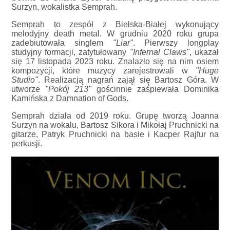
Surzyn, wokalistka Semprah.
Semprah to zespół z Bielska-Białej wykonujący
melodyjny death metal. W grudniu 2020 roku grupa
zadebiutowała singlem
"Liar"
. Pierwszy longplay
studyjny formacji, zatytułowany
"Infernal Claws"
, ukazał
się 17 listopada 2023 roku. Znalazło się na nim osiem
kompozycji, które muzycy zarejestrowali w
"Huge
Studio"
. Realizacją nagrań zajął się Bartosz Góra. W
utworze
"Pokój 213"
gościnnie zaśpiewała Dominika
Kamińska z Damnation of Gods.
Semprah działa od 2019 roku. Grupę tworzą Joanna
Surzyn na wokalu, Bartosz Sikora i Mikołaj Pruchnicki na
gitarze, Patryk Pruchnicki na basie i Kacper Rajfur na
perkusji.