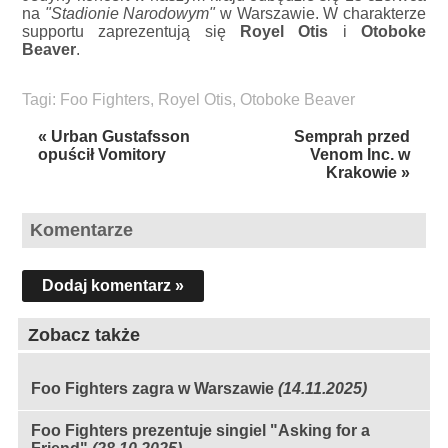
na
"Stadionie Narodowym"
w Warszawie. W charakterze
supportu zaprezentują się
Royel Otis
i
Otoboke
Beaver
.
Tagi:
Foo Fighters
,
Royel Otis
,
Otoboke Beaver
« Urban Gustafsson
Semprah przed
opuścił Vomitory
Venom Inc. w
Krakowie »
Komentarze
Dodaj komentarz »
Zobacz także
Foo Fighters zagra w Warszawie
(14.11.2025)
Foo Fighters prezentuje singiel "Asking for a