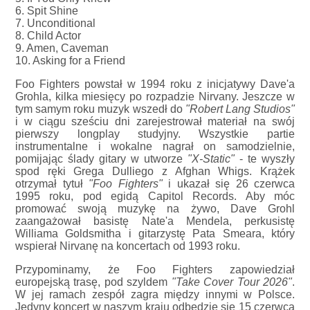
6. Spit Shine
7. Unconditional
8. Child Actor
9. Amen, Caveman
10. Asking for a Friend
Foo Fighters powstał w 1994 roku z inicjatywy Dave'a
Grohla, kilka miesięcy po rozpadzie Nirvany. Jeszcze w
tym samym roku muzyk wszedł do
"Robert Lang Studios"
i w ciągu sześciu dni zarejestrował materiał na swój
pierwszy longplay studyjny. Wszystkie partie
instrumentalne i wokalne nagrał on samodzielnie,
pomijając ślady gitary w utworze
"X-Static"
- te wyszły
spod ręki Grega Dulliego z Afghan Whigs. Krążek
otrzymał tytuł
"Foo Fighters"
i ukazał się 26 czerwca
1995 roku, pod egidą Capitol Records. Aby móc
promować swoją muzykę na żywo, Dave Grohl
zaangażował basistę Nate'a Mendela, perkusistę
Williama Goldsmitha i gitarzystę Pata Smeara, który
wspierał Nirvanę na koncertach od 1993 roku.
Przypominamy, że Foo Fighters zapowiedział
europejską trasę, pod szyldem
"Take Cover Tour 2026"
.
W jej ramach zespół zagra między innymi w Polsce.
Jedyny koncert w naszym kraju odbędzie się 15 czerwca