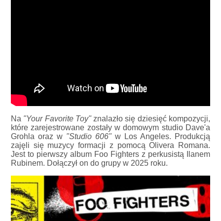
Na
"Your Favorite Toy"
znalazło się dziesięć kompozycji,
które zarejestrowane zostały w domowym studio Dave'a
Grohla oraz w
"Studio 606"
w Los Angeles. Produkcją
zajęli się muzycy formacji z pomocą Olivera Romana.
Jest to pierwszy album Foo Fighters z perkusistą Ilanem
Rubinem. Dołączył on do grupy w 2025 roku.