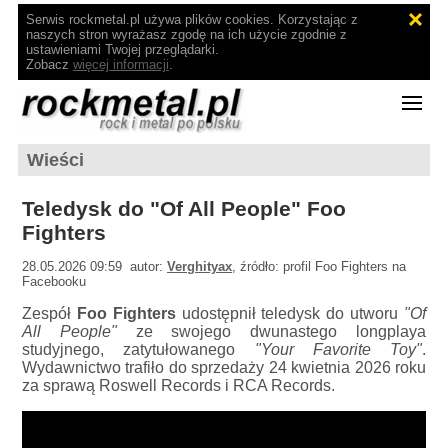
Serwis rockmetal.pl używa plików cookies. Korzystając z
naszych stron wyrażasz zgodę na ich użycie zgodnie z
ustawieniami Twojej przeglądarki.
Zobacz
więcej informacji
.
Wieści
Teledysk do "Of All People" Foo
Fighters
28.05.2026 09:59 autor:
Verghityax
, źródło: profil Foo Fighters na
Facebooku
Zespół
Foo Fighters
udostępnił teledysk do utworu
"Of
All People"
ze swojego dwunastego longplaya
studyjnego, zatytułowanego
"Your Favorite Toy"
.
Wydawnictwo trafiło do sprzedaży 24 kwietnia 2026 roku
za sprawą Roswell Records i RCA Records.