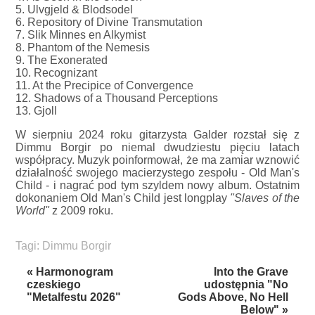
5. Ulvgjeld & Blodsodel
6. Repository of Divine Transmutation
7. Slik Minnes en Alkymist
8. Phantom of the Nemesis
9. The Exonerated
10. Recognizant
11. At the Precipice of Convergence
12. Shadows of a Thousand Perceptions
13. Gjoll
W sierpniu 2024 roku gitarzysta Galder rozstał się z
Dimmu Borgir po niemal dwudziestu pięciu latach
współpracy. Muzyk poinformował, że ma zamiar wznowić
działalność swojego macierzystego zespołu - Old Man's
Child - i nagrać pod tym szyldem nowy album. Ostatnim
dokonaniem Old Man's Child jest longplay
"Slaves of the
World"
z 2009 roku.
Tagi:
Dimmu Borgir
« Harmonogram
Into the Grave
czeskiego
udostępnia "No
"Metalfestu 2026"
Gods Above, No Hell
Below" »