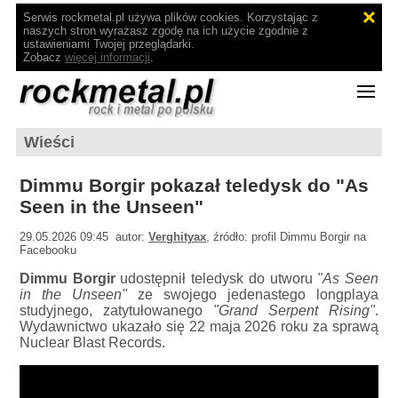
Serwis rockmetal.pl używa plików cookies. Korzystając z
naszych stron wyrażasz zgodę na ich użycie zgodnie z
ustawieniami Twojej przeglądarki.
Zobacz
więcej informacji
.
Wieści
Dimmu Borgir pokazał teledysk do "As
Seen in the Unseen"
29.05.2026 09:45 autor:
Verghityax
, źródło: profil Dimmu Borgir na
Facebooku
Dimmu Borgir
udostępnił teledysk do utworu
"As Seen
in the Unseen"
ze swojego jedenastego longplaya
studyjnego, zatytułowanego
"Grand Serpent Rising"
.
Wydawnictwo ukazało się 22 maja 2026 roku za sprawą
Nuclear Blast Records.