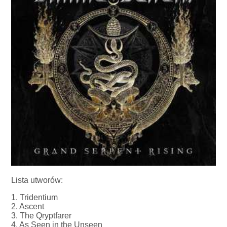
Lista utworów:
1. Tridentium
2. Ascent
3. The Qryptfarer
4. As Seen in the Unseen