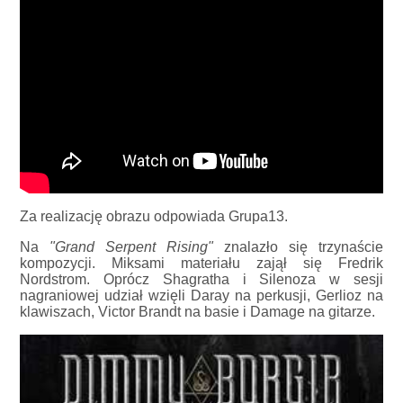
Za realizację obrazu odpowiada Grupa13.
Na
"Grand Serpent Rising"
znalazło się trzynaście
kompozycji. Miksami materiału zajął się Fredrik
Nordstrom. Oprócz Shagratha i Silenoza w sesji
nagraniowej udział wzięli Daray na perkusji, Gerlioz na
klawiszach, Victor Brandt na basie i Damage na gitarze.