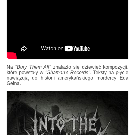
Na
"Bury Them All"
znalazło się dziewięć kompozycji,
które powstały w
"Shaman's Records"
. Teksty na płycie
nawiązują do historii amerykańskiego mordercy Eda
Geina.