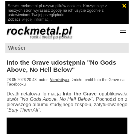
Serwis rockmetal.pl używa plików cookies. Korzystając z
naszych stron wyrażasz zgodę na ich użycie zgodnie z
ustawieniami Twojej przeglądarki.
Zobacz
więcej informacji
.
Wieści
Into the Grave udostępnia "No Gods
Above, No Hell Below"
28.05.2026 20:43 autor:
Verghityax
, źródło: profil Into the Grave na
Facebooku
Deathmetalowa formacja
Into the Grave
opublikowała
utwór
"No Gods Above, No Hell Below"
. Pochodzi on z
pierwszego albumu studyjnego zespołu, zatytułowanego
"Bury Them All"
.