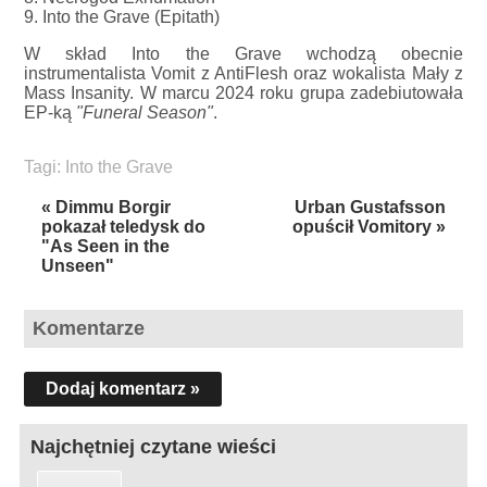
9. Into the Grave (Epitath)
W skład Into the Grave wchodzą obecnie
instrumentalista Vomit z AntiFlesh oraz wokalista Mały z
Mass Insanity. W marcu 2024 roku grupa zadebiutowała
EP-ką
"Funeral Season"
.
Tagi:
Into the Grave
« Dimmu Borgir
Urban Gustafsson
pokazał teledysk do
opuścił Vomitory »
"As Seen in the
Unseen"
Komentarze
Dodaj komentarz »
Najchętniej czytane wieści