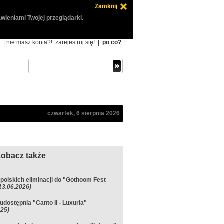
Zamknij
wieniami Twojej przeglądarki.
ę
| nie masz konta?!
zarejestruj się!
|
po co?
czwartek, 6 sierpnia 2026
Zobacz także
ł polskich eliminacji do "Gothoom Fest
13.06.2026)
udostępnia "Canto II - Luxuria"
025)