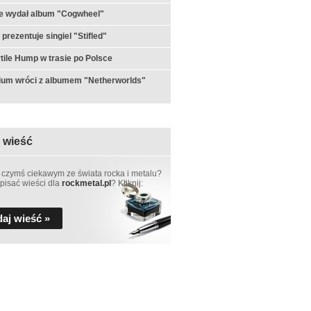
e wydał album "Cogwheel"
prezentuje singiel "Stifled"
ertile Hump w trasie po Polsce
ium wróci z albumem "Netherworlds"
 wieść
 czymś ciekawym ze świata rocka i metalu?
pisać wieści dla
rockmetal.pl
? Kliknij:
aj wieść »