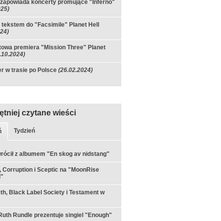
zapowiada koncerty promujące "Inferno"
025)
 tekstem do "Facsimile" Planet Hell
024)
owa premiera "Mission Three" Planet
.10.2024)
r w trasie po Polsce
(26.02.2024)
ętniej czytane wieści
Tydzień
ń
rócił z albumem "En skog av nidstang"
 Corruption i Sceptic na "MoonRise
l"
h, Black Label Society i Testament w
th Rundle prezentuje singiel "Enough"