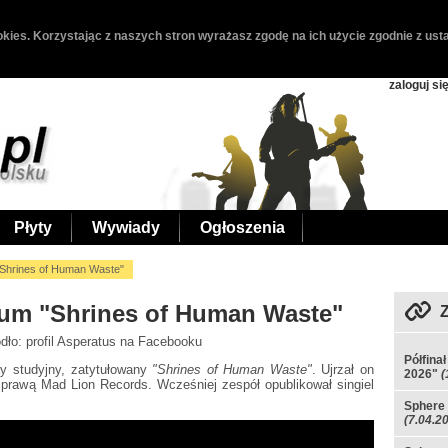
kies. Korzystając z naszych stron wyrażasz zgodę na ich użycie zgodnie z usta
zaloguj si
Płyty
Wywiady
Ogłoszenia
"Shrines of Human Waste"
bum "Shrines of Human Waste"
ódło: profil Asperatus na Facebooku
Półfina
y studyjny, zatytułowany
"Shrines of Human Waste"
. Ujrzał on
2026"
(
sprawą Mad Lion Records. Wcześniej zespół opublikował singiel
Sphere 
(7.04.2