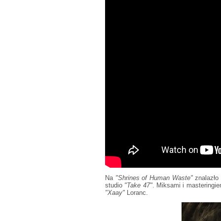
Na
"Shrines of Human Waste"
znalazło
studio
"Take 47"
. Miksami i masteringie
"Xaay"
Loranc.