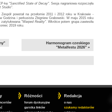
 EP-kę
"Sanctified State of Decay"
. Sesja nagraniowa rozpoczęła
t Studio"
.
. Zespół powstał na przełomie 2011 i 2012 roku w Krakowie -
ław Godzina i perkusista Zbigniew Grabowski. W maju 2015 roku
, zatytułowana
"Warped Reality"
. Wkrótce potem grupa zawiesiła
koniec 2019 roku.
ny"
Harmonogram czeskiego
"Metalfestu 2026" »
y
Różności
Redakcja
oncertów
forum dyskusyjne
o nas
ęć
garstka linków
szukamy redaktorów