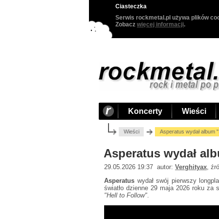
Ciasteczka
Serwis rockmetal.pl używa plików coo
Zobacz
więcej informacji
.
Koncerty
Wieści
Wieści
Asperatus wydał album 
Asperatus wydał al
29.05.2026 19:37 autor:
Verghityax
, źr
Asperatus
wydał swój pierwszy longpla
światło dzienne 29 maja 2026 roku za 
"Hell to Follow"
.