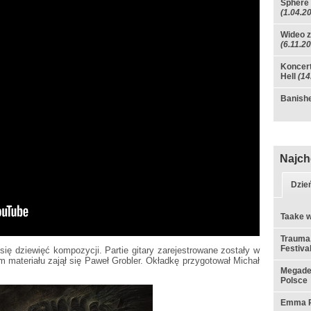
Sphere 
(1.04.2
Wideo z
(6.11.2
Koncert
Hell
(14
Banishe
Najch
Dzie
Taake w
Trauma,
Festiva
 się dziewięć kompozycji. Partie gitary zarejestrowane zostały w
m materiału zajął się Paweł Grobler. Okładkę przygotował Michał
Megadet
Polsce
Emma Ru