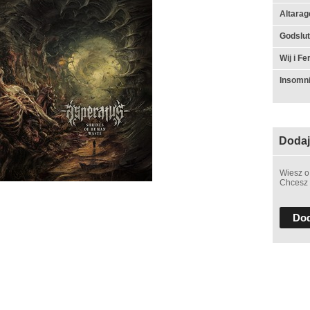
Altarag
Godslut 
Wij i F
Insomn
Dodaj
Wiesz o
Chcesz 
Dod