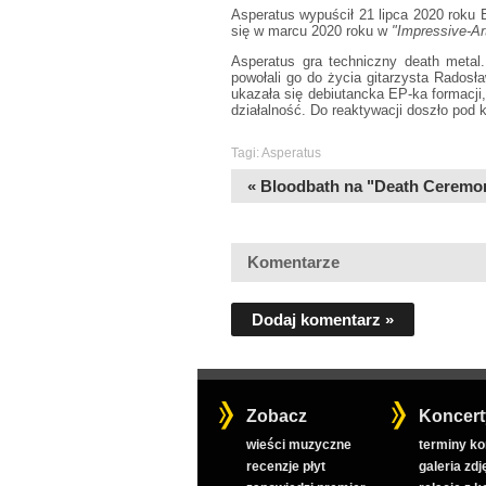
Asperatus wypuścił 21 lipca 2020 roku
się w marcu 2020 roku w
"Impressive-Ar
Asperatus gra techniczny death metal
powołali go do życia gitarzysta Rados
ukazała się debiutancka EP-ka formacji
działalność. Do reaktywacji doszło pod 
Tagi:
Asperatus
« Bloodbath na "Death Ceremo
Komentarze
Dodaj komentarz »
Zobacz
Koncert
wieści muzyczne
terminy k
recenzje płyt
galeria zdj