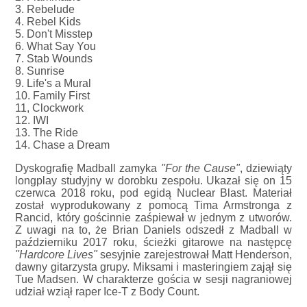
3. Rebelude
4. Rebel Kids
5. Don't Misstep
6. What Say You
7. Stab Wounds
8. Sunrise
9. Life's a Mural
10. Family First
11, Clockwork
12. IWI
13. The Ride
14. Chase a Dream
Dyskografię Madball zamyka
"For the Cause"
, dziewiąty
longplay studyjny w dorobku zespołu. Ukazał się on 15
czerwca 2018 roku, pod egidą Nuclear Blast. Materiał
został wyprodukowany z pomocą Tima Armstronga z
Rancid, który gościnnie zaśpiewał w jednym z utworów.
Z uwagi na to, że Brian Daniels odszedł z Madball w
październiku 2017 roku, ścieżki gitarowe na następcę
"Hardcore Lives"
sesyjnie zarejestrował Matt Henderson,
dawny gitarzysta grupy. Miksami i masteringiem zajął się
Tue Madsen. W charakterze gościa w sesji nagraniowej
udział wziął raper Ice-T z Body Count.