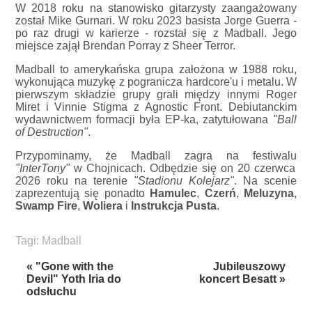
W 2018 roku na stanowisko gitarzysty zaangażowany
został Mike Gurnari. W roku 2023 basista Jorge Guerra -
po raz drugi w karierze - rozstał się z Madball. Jego
miejsce zajął Brendan Porray z Sheer Terror.
Madball to amerykańska grupa założona w 1988 roku,
wykonująca muzykę z pogranicza hardcore'u i metalu. W
pierwszym składzie grupy grali między innymi Roger
Miret i Vinnie Stigma z Agnostic Front. Debiutanckim
wydawnictwem formacji była EP-ka, zatytułowana
"Ball
of Destruction"
.
Przypominamy, że Madball zagra na festiwalu
"InterTony"
w Chojnicach. Odbędzie się on 20 czerwca
2026 roku na terenie
"Stadionu Kolejarz"
. Na scenie
zaprezentują się ponadto
Hamulec
,
Czerń
,
Meluzyna
,
Swamp Fire
,
Woliera
i
Instrukcja Pusta
.
Tagi:
Madball
« "Gone with the
Jubileuszowy
Devil" Yoth Iria do
koncert Besatt »
odsłuchu