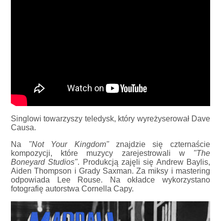
Singlowi towarzyszy teledysk, który wyreżyserował Dave
Causa.
Na
"Not Your Kingdom"
znajdzie się czternaście
kompozycji, które muzycy zarejestrowali w
"The
Boneyard Studios"
. Produkcją zajęli się Andrew Baylis,
Aiden Thompson i Grady Saxman. Za miksy i mastering
odpowiada Lee Rouse. Na okładce wykorzystano
fotografię autorstwa Cornella Capy.