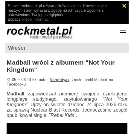
Serwis rockmetal.pl używa plików cookies. Korzystając z
naszych stron wyrażasz zgodę na ich użycie zgodnie z
ustawieniami Twojej przeglądarki.
Zobacz
więcej informacji
.
Wieści
Madball wróci z albumem "Not Your
Kingdom"
31.05.2026 14:53 autor:
Verghityax
, źródło: profil Madball na
Facebooku
Madball
zapowiedział premierę swojego dziesiątego
longplaya studyjnego, zatytułowanego
"Not Your
Kingdom"
. Ujrzy on światło dzienne 24 lipca 2026 roku
za sprawą Nuclear Blast Records. Jednocześnie zespół
opublikował singiel
"Rebel Kids"
.