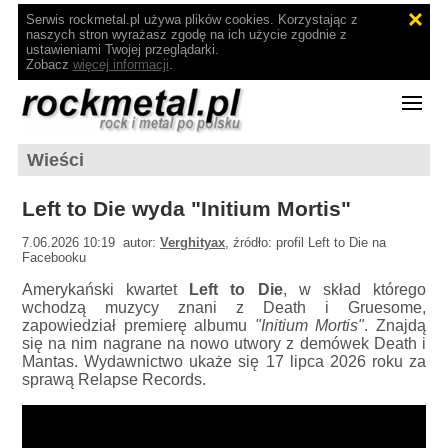
Serwis rockmetal.pl używa plików cookies. Korzystając z
naszych stron wyrażasz zgodę na ich użycie zgodnie z
ustawieniami Twojej przeglądarki.
Zobacz
więcej informacji
.
Wieści
Left to Die wyda "Initium Mortis"
7.06.2026 10:19 autor:
Verghityax
, źródło: profil Left to Die na
Facebooku
Amerykański kwartet
Left to Die
, w skład którego
wchodzą muzycy znani z Death i Gruesome,
zapowiedział premierę albumu
"Initium Mortis"
. Znajdą
się na nim nagrane na nowo utwory z demówek Death i
Mantas. Wydawnictwo ukaże się 17 lipca 2026 roku za
sprawą Relapse Records.