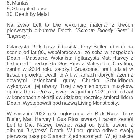
8. Mantas
9. Slaughterhouse
10. Death By Metal
Na żywo Left to Die wykonuje materiał z dwóch
pierwszych albumów Death:
"Scream Bloody Gore"
i
"Leprosy"
.
Gitarzysta Rick Rozz i basista Terry Butler, obecni na
scenie od lat 80., współpracowali ze sobą w zespołach
Death i Massacre. Wokalista i gitarzysta Matt Harvey z
Exhumed i perkusista Gus Rios z Malevolent Creation,
zanim w 2014 roku założyli Gruesome, brali udział w
trasach projektu Death to All, w ramach których razem z
dawnymi członkami grupy Chucka Schuldinera
wykonywali jej utwory. Trzej z wymienionych muzyków,
oprócz Ricka Rozza, wzięli w grudniu 2021 roku udział
w koncertach z okazji dwudziestej rocznicy śmierci lidera
Death. Występowali pod nazwą Living Monstrosity.
W styczniu 2022 roku ogłoszono, że Rick Rozz, Terry
Butler, Matt Harvey i Gus Rios stworzyli razem zespół
Left to Die. Nazwę kwartet wziął od tytułu utworu z
albumu
"Leprosy"
Death. W lipcu grupa odbyła swoją
pierwszą trasę po Stanach Zjednoczonych. W jej trakcie