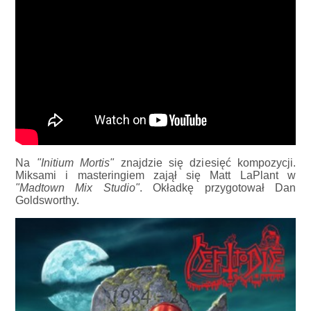
Na
"Initium Mortis"
znajdzie się dziesięć kompozycji.
Miksami i masteringiem zajął się Matt LaPlant w
"Madtown Mix Studio"
. Okładkę przygotował Dan
Goldsworthy.