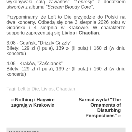
wykonywała całą zawartość
"Leprosy"
z dodatkiem
utworów z albumu
"Scream Bloody Gore"
.
Przypominamy, że Left to Die przyjedzie do Polski na
dwa koncerty. Odbędą się one 3 sierpnia 2026 roku w
Gdańsku i 4 sierpnia w Krakowie. W charakterze
supportu zaprezentują się
Livlos
i
Chaotian
.
3.08 - Gdańsk, "Drizzly Grizzly"
Bilety: 129 zł (I pula), 139 zł (II pula) i 160 zł (w dniu
koncertu)
4.08 - Kraków, "Zaścianek"
Bilety: 129 zł (I pula), 139 zł (II pula) i 160 zł (w dniu
koncertu)
Tagi:
Left to Die
,
Livlos
,
Chaotian
« Nothing i Haywire
Sarmat wydał "The
zagrają w Krakowie
Ornaments of
Disturbing
Perspectives" »