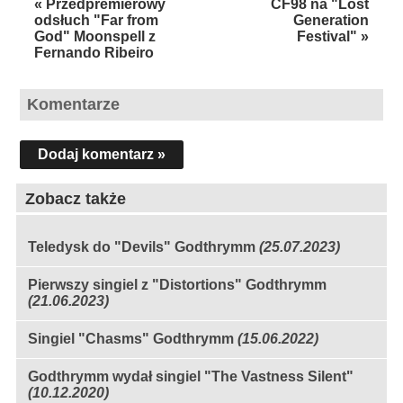
« Przedpremierowy
CF98 na "Lost
odsłuch "Far from
Generation
God" Moonspell z
Festival" »
Fernando Ribeiro
Komentarze
Dodaj komentarz »
Zobacz także
Teledysk do "Devils" Godthrymm
(25.07.2023)
Pierwszy singiel z "Distortions" Godthrymm
(21.06.2023)
Singiel "Chasms" Godthrymm
(15.06.2022)
Godthrymm wydał singiel "The Vastness Silent"
(10.12.2020)