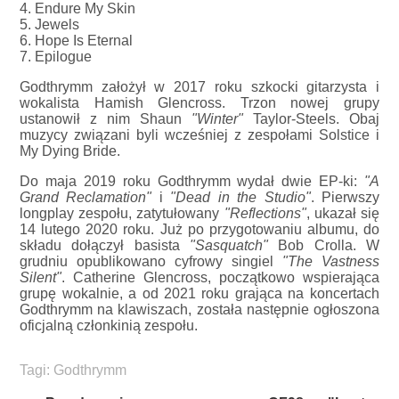
4. Endure My Skin
5. Jewels
6. Hope Is Eternal
7. Epilogue
Godthrymm założył w 2017 roku szkocki gitarzysta i
wokalista Hamish Glencross. Trzon nowej grupy
ustanowił z nim Shaun
"Winter"
Taylor-Steels. Obaj
muzycy związani byli wcześniej z zespołami Solstice i
My Dying Bride.
Do maja 2019 roku Godthrymm wydał dwie EP-ki:
"A
Grand Reclamation"
i
"Dead in the Studio"
. Pierwszy
longplay zespołu, zatytułowany
"Reflections"
, ukazał się
14 lutego 2020 roku. Już po przygotowaniu albumu, do
składu dołączył basista
"Sasquatch"
Bob Crolla. W
grudniu opublikowano cyfrowy singiel
"The Vastness
Silent"
. Catherine Glencross, początkowo wspierająca
grupę wokalnie, a od 2021 roku grająca na koncertach
Godthrymm na klawiszach, została następnie ogłoszona
oficjalną członkinią zespołu.
Tagi:
Godthrymm