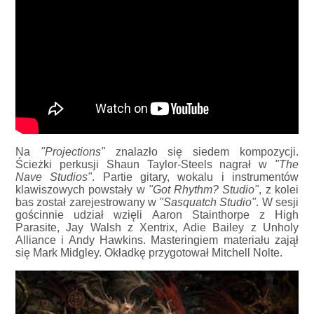
Na
"Projections"
znalazło się siedem kompozycji.
Ścieżki perkusji Shaun Taylor-Steels nagrał w
"The
Nave Studios"
. Partie gitary, wokalu i instrumentów
klawiszowych powstały w
"Got Rhythm? Studio"
, z kolei
bas został zarejestrowany w
"Sasquatch Studio"
. W sesji
gościnnie udział wzięli Aaron Stainthorpe z High
Parasite, Jay Walsh z Xentrix, Adie Bailey z Unholy
Alliance i Andy Hawkins. Masteringiem materiału zajął
się Mark Midgley. Okładkę przygotował Mitchell Nolte.