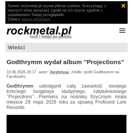
Serwis rockmetal.pl używa plików cookies. Korzystając z
naszych stron wyrażasz zgodę na ich użycie zgodnie z
ustawieniami Twojej przeglądarki.
Zobacz
więcej informacji
.
Wieści
Godthrymm wydał album "Projections"
10.06.2026 20:17 autor:
Verghityax
, źródło: profil Godthrymm na
Facebooku
Godthrymm
udostępnił całą zawartość swojego
trzeciego longplaya studyjnego, zatytułowanego
"Projections"
. Premiera na nośniku fizycznym miała
miejsce 29 maja 2026 roku za sprawą Profound Lore
Records.