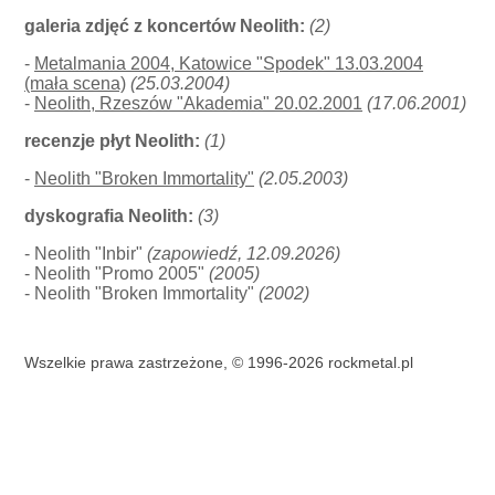
galeria zdjęć z koncertów Neolith:
(2)
-
Metalmania 2004, Katowice "Spodek" 13.03.2004
(mała scena)
(25.03.2004)
-
Neolith, Rzeszów "Akademia" 20.02.2001
(17.06.2001)
recenzje płyt Neolith:
(1)
-
Neolith "Broken Immortality"
(2.05.2003)
dyskografia Neolith:
(3)
- Neolith "Inbir"
(zapowiedź, 12.09.2026)
- Neolith "Promo 2005"
(2005)
- Neolith "Broken Immortality"
(2002)
Wszelkie prawa zastrzeżone, © 1996-2026 rockmetal.pl