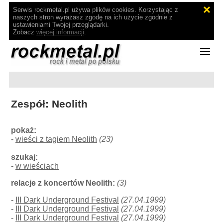
Serwis rockmetal.pl używa plików cookies. Korzystając z
naszych stron wyrażasz zgodę na ich użycie zgodnie z
ustawieniami Twojej przeglądarki.
Zobacz
więcej informacji
.
Zespół: Neolith
pokaż:
-
wieści z tagiem Neolith
(23)
szukaj:
-
w wieściach
relacje z koncertów Neolith:
(3)
-
III Dark Underground Festival
(27.04.1999)
-
III Dark Underground Festival
(27.04.1999)
-
III Dark Underground Festival
(27.04.1999)