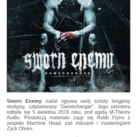
Sworn Enemy
nadal ogrywa swój szósty longplay
studyjny, zatytułowany
"Gamechanger"
. Jego premiera
odbyła się 5 kwietnia 2019 roku, pod egidą M-Theory
Audio. Produkcją materiału zajął się Robb Flynn z
zespołu Machine Head, zaś miksami i masteringiem
Zack Ohren.