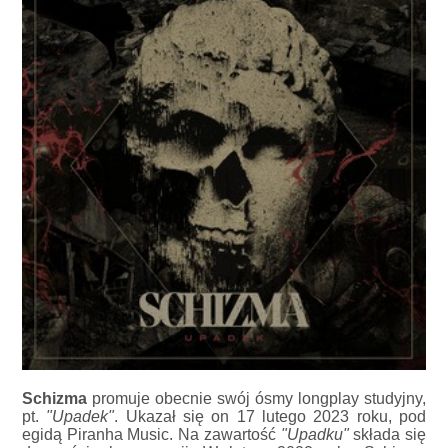
Schizma
promuje obecnie swój ósmy longplay studyjny,
pt.
"Upadek"
. Ukazał się on 17 lutego 2023 roku, pod
egidą Piranha Music. Na zawartość
"Upadku"
składa się