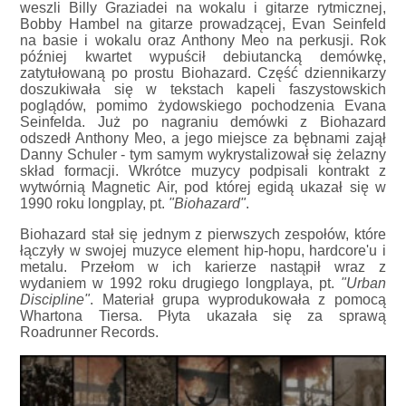
weszli Billy Graziadei na wokalu i gitarze rytmicznej,
Bobby Hambel na gitarze prowadzącej, Evan Seinfeld
na basie i wokalu oraz Anthony Meo na perkusji. Rok
później kwartet wypuścił debiutancką demówkę,
zatytułowaną po prostu Biohazard. Część dziennikarzy
doszukiwała się w tekstach kapeli faszystowskich
poglądów, pomimo żydowskiego pochodzenia Evana
Seinfelda. Już po nagraniu demówki z Biohazard
odszedł Anthony Meo, a jego miejsce za bębnami zajął
Danny Schuler - tym samym wykrystalizował się żelazny
skład formacji. Wkrótce muzycy podpisali kontrakt z
wytwórnią Magnetic Air, pod której egidą ukazał się w
1990 roku longplay, pt.
"Biohazard"
.
Biohazard stał się jednym z pierwszych zespołów, które
łączyły w swojej muzyce element hip-hopu, hardcore'u i
metalu. Przełom w ich karierze nastąpił wraz z
wydaniem w 1992 roku drugiego longplaya, pt.
"Urban
Discipline"
. Materiał grupa wyprodukowała z pomocą
Whartona Tiersa. Płyta ukazała się za sprawą
Roadrunner Records.