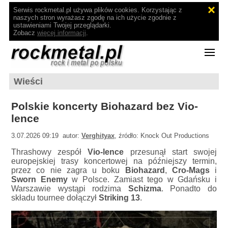
Serwis rockmetal.pl używa plików cookies. Korzystając z
naszych stron wyrażasz zgodę na ich użycie zgodnie z
ustawieniami Twojej przeglądarki.
Zobacz
więcej informacji
.
Wieści
Polskie koncerty Biohazard bez Vio-
lence
3.07.2026 09:19 autor:
Verghityax
, źródło: Knock Out Productions
Thrashowy zespół
Vio-lence
przesunął start swojej
europejskiej trasy koncertowej na późniejszy termin,
przez co nie zagra u boku
Biohazard
,
Cro-Mags
i
Sworn Enemy
w Polsce. Zamiast tego w Gdańsku i
Warszawie wystąpi rodzima
Schizma
. Ponadto do
składu tournee dołączył
Striking 13
.