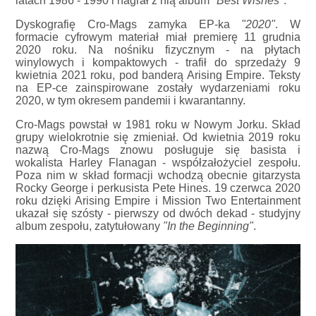
latach 1986 - 1990 i nagrał z nią album
"Best Wishes"
.
Dyskografię Cro-Mags zamyka EP-ka
"2020"
. W
formacie cyfrowym materiał miał premierę 11 grudnia
2020 roku. Na nośniku fizycznym - na płytach
winylowych i kompaktowych - trafił do sprzedaży 9
kwietnia 2021 roku, pod banderą Arising Empire. Teksty
na EP-ce zainspirowane zostały wydarzeniami roku
2020, w tym okresem pandemii i kwarantanny.
Cro-Mags powstał w 1981 roku w Nowym Jorku. Skład
grupy wielokrotnie się zmieniał. Od kwietnia 2019 roku
nazwą Cro-Mags znowu posługuje się basista i
wokalista Harley Flanagan - współzałożyciel zespołu.
Poza nim w skład formacji wchodzą obecnie gitarzysta
Rocky George i perkusista Pete Hines. 19 czerwca 2020
roku dzięki Arising Empire i Mission Two Entertainment
ukazał się szósty - pierwszy od dwóch dekad - studyjny
album zespołu, zatytułowany
"In the Beginning"
.