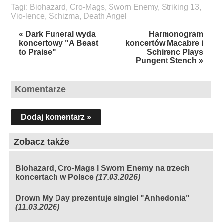
Tagi:
Biohazard
,
Cro-Mags
,
Sworn Enemy
,
Striking 13
,
Vio-lence
,
Schizma
,
Death Angel
« Dark Funeral wyda
Harmonogram
koncertowy "A Beast
koncertów Macabre i
to Praise"
Schirenc Plays
Pungent Stench »
Komentarze
Dodaj komentarz »
Zobacz także
Biohazard, Cro-Mags i Sworn Enemy na trzech
koncertach w Polsce
(17.03.2026)
Drown My Day prezentuje singiel "Anhedonia"
(11.03.2026)