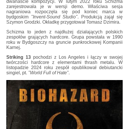
dwanaście kompozycji. W lutym 2022 roku Schizma
zarejestrowała je w wersji demo. Właściwa sesja
nagraniowa rozpoczęła się pod koniec marca w
bydgoskim
"Invent-Sound Studio"
. Produkcją zajął się
Szymon Grodzki. Okładkę przygotował Tomasz Dzimira.
Schizma to jeden z najdłużej działających polskich
zespołów grających hardcore. Grupa powstała w 1990
roku w Bydgoszczy na gruncie punkrockowej Kompanii
Karnej.
Striking 13
pochodzi z Los Angeles i łączy w swojej
twórczości hardcore z elementami thrash metalu. W
listopadzie 2024 roku zespół opublikował debiutancki
singiel, pt.
"World Full of Hate"
.