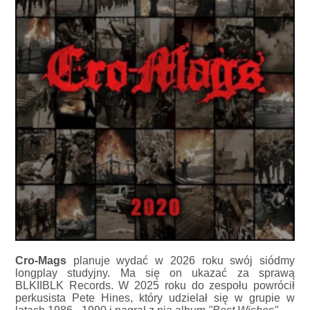
Cro-Mags
planuje wydać w 2026 roku swój siódmy
longplay studyjny. Ma się on ukazać za sprawą
BLKIIBLK Records. W 2025 roku do zespołu powrócił
perkusista Pete Hines, który udzielał się w grupie w