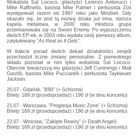
Wokalista Sal Lococo, gitarzyści Lorenzo Antonucci i
Mike Raffinello, basista Mike Palmer i perkusista Zoli
występowali razem od 1997 roku jako Mindset. Gdy
okazało się, że pod tą nazwą działa już inna, starsza
kapela metalowa, w 2000 roku młodsza grupa
przemianowała się na Sworn Enemy. Po wypuszczeniu
dwóch EP-ek, w 2003 roku wydała swój pierwszy album,
zatytułowany
"As Real as It Gets"
.
W trakcie ponad dwóch dekad działalności zespół
przechodził liczne zmiany personalne. Z pierwotnego
składu pozostał w nim tylko wokalista Sal Lococo.
Obecnie towarzyszą mu gitarzyści Jeff Cummings i Matt
Garzilli, basista Mike Pucciarelli i perkusista Taykwuan
Jackson.
20.07 - Gdańsk, "B90" (+ Schizma)
Bilety: 169 zł (przedsprzedaż) i 190 zł (w dniu koncertu)
21.07 - Warszawa, "Progresja Music Zone" (+ Schizma)
Bilety: 169 zł (przedsprzedaż) i 190 zł (w dniu koncertu)
22.07 - Wrocław, "Zaklęte Rewiry" (+ Death Angel)
Bilety: 169 zł (przedsprzedaż) i 190 zł (w dniu koncertu)