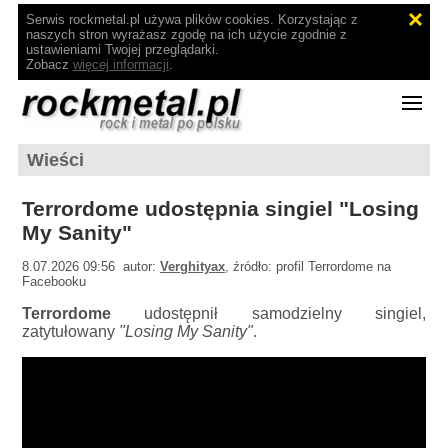
Serwis rockmetal.pl używa plików cookies. Korzystając z
naszych stron wyrażasz zgodę na ich użycie zgodnie z
ustawieniami Twojej przeglądarki.
Zobacz
więcej informacji
.
Wieści
Terrordome udostępnia singiel "Losing
My Sanity"
8.07.2026 09:56 autor:
Verghityax
, źródło: profil Terrordome na
Facebooku
Terrordome
udostępnił samodzielny singiel,
zatytułowany
"Losing My Sanity"
.