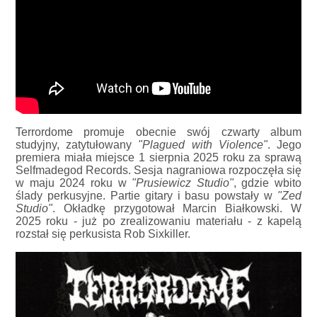
Terrordome promuje obecnie swój czwarty album
studyjny, zatytułowany
"Plagued with Violence"
. Jego
premiera miała miejsce 1 sierpnia 2025 roku za sprawą
Selfmadegod Records. Sesja nagraniowa rozpoczęła się
w maju 2024 roku w
"Prusiewicz Studio"
, gdzie wbito
ślady perkusyjne. Partie gitary i basu powstały w
"Zed
Studio"
. Okładkę przygotował Marcin Białkowski. W
2025 roku - już po zrealizowaniu materiału - z kapelą
rozstał się perkusista Rob Sixkiller.