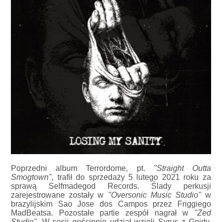
Poprzedni album Terrordome, pt.
"Straight Outta
Smogtown"
, trafił do sprzedaży 5 lutego 2021 roku za
sprawą Selfmadegod Records. Ślady perkusji
zarejestrowane zostały w
"Oversonic Music Studio"
w
brazylijskim Sao Jose dos Campos przez Friggiego
MadBeatsa. Pozostałe partie zespół nagrał w
"Zed
Studio"
. W sesji gościnnie udział wzięli Syrus z Gnidy,