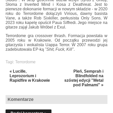
Słoma z Inverted Mind i Kosa z Deathreat. Jest to
pierwsze dokonanie formacji w nowym składzie - w 2020
roku do Terrordome dołączyli Virious, dawny basista
Vane, a także Rob Sixkiller, perkusista Only Sons. W
2023 roku kapelę opuścił Paua Siffredi. Jego miejsce na
gitarze zajął Jakub Wróbel z Exul.
Terrordome gra crossover thrash. Formacja powstała w
2005 roku w Krakowie. Od początku przewodzi jej
gitarzysta i wokalista Uappa Terror. W 2007 roku grupa
zadebiutowała EP-ką
"Shit, Fuck, Kill"
.
Tagi:
Terrordome
« Lucille,
Pleń, Semprah i
Leprozorium i
Blindfolded na
Rapidfire w Krakowie
szóstej edycji "Metal
pod Palmami" »
Komentarze